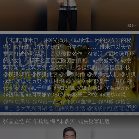
00:52
【“打假”维米尔，用X光揭开《戴珍珠耳环的少女》的秘
密】假珍珠、消失的绿帘、暗箱作画…… 维米尔以天价
群青打破色彩禁忌，造就传世名作。AI复活《戴珍珠耳环
的少女》，揭开名画层层隐藏的真相。@搜狐文化 @搜
狐旅游 @搜狐美食 @搜狐酒业 @搜狐跑步 @搜狐科技
@搜狐城市 @搜狐健康 @搜狐时尚 @搜狐无人机 @小狐
探班 @观云历史 @观琳琅 @何懿医生 @是十三月吖 @
张朝阳 @搜狐千里眼 @知识狐 @狐克斯姐 @海涛评论
@钱琪瑶 @周雨姗YOSUN @极昼工作室 @国栋AI说
@Ai-徐凤年 @AI曾一品 @北大AI鱼博士 @AI狐 @拾艺
03:19
博士 @大美兴凯湖 @虹静的敬生活 @润杨的红楼笔记 @
杨润泽本泽 @时尚艺术研究院 @搜狐看展 @谢楠XN @
张国立忆 90 年购地 悔 “未多买” 错失财富机遇
科学探索小组 @伯言洛白 @Jen的很AI @孙嘉琪 @孙熹
之