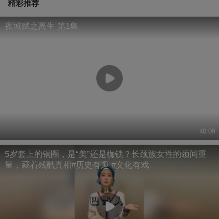
精彩推荐
夜城赋之离生 第1集
40:09
5岁套上的铜圈，是“美”还是枷锁？长颈族女性的颈间重
量，藏着残酷真相#历史有趣 #文化有戏