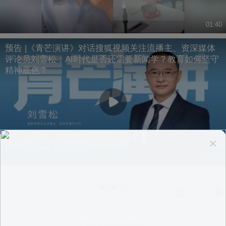
01:40
预告 |《青芒演讲》对话搜狐视频关注流播主、资深媒体
评论员刘雪松：AI时代是否还需要新闻学？教育如何坚守
精神底色？
01:07
换一换
意见反馈
|
PC版
|
APP专区