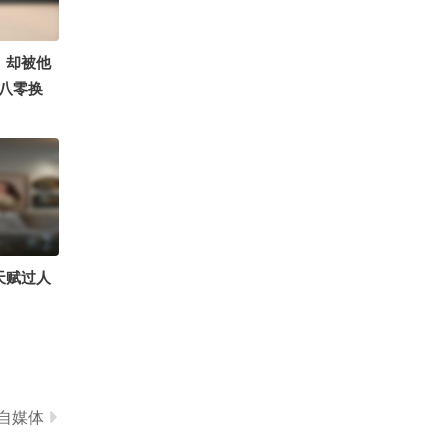
0
你的邻家妹妹~
，却被他
八零换
天赋过人
自媒体