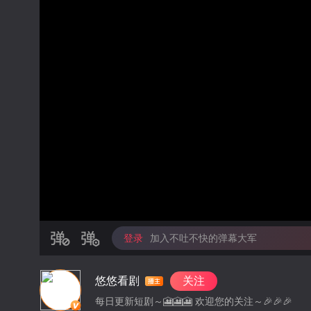
登录
加入不吐不快的弹幕大军
悠悠看剧
关注
每日更新短剧～🎦🎦🎦 欢迎您的关注～🎉🎉🎉