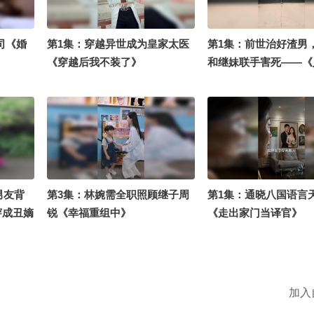
司《婚
第1集：穿越异世成为皇家太医
第1集：前世治好渣男
《穿越后我不装了》
和继妹联手害死——《
亲，这次我选首长》
男友背
第3集：林婉需全职照顾继子周
第1集：通晓八国语言
穿成丑嫡
锐《幸福重组中》
《走出家门当译官》
复仇，关
有肌肤之
被误认恩
彩不断！
加入
不好惹》