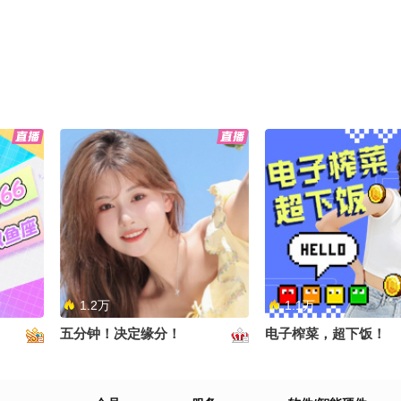
1.2万
1.1万
五分钟！决定缘分！
电子榨菜，超下饭！