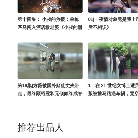
第十四集： 小叔的救援：单枪
01|一夜情对象竟是我上
匹马闯入酒店救老婆《小叔的甜
后不相识》
蜜陷阱》
第16集|方薇被国外赌徒丈夫带
1：在 21 世纪女博士遭
走，最终顾绍霆和元倾倾终成眷
叛被推马路遇车祸，竟
属，两人幸福的生活在一起#大
女。命运相似的她决心
叔，乖乖宠我
键时天上掉下大帅哥，
亲。云苏离开，柳婉儿
推荐出品人
人，帅哥竟是楚王！精
《替嫁承欢，王爷毒妃