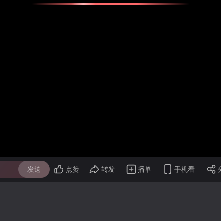
发送
点赞
转发
播单
手机看