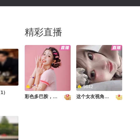
精彩直播
1.1万
9642
1）
彩色多巴胺，甜到心里啦！
这个女友视角好治愈~