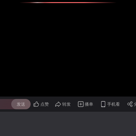
发送
点赞
转发
播单
手机看