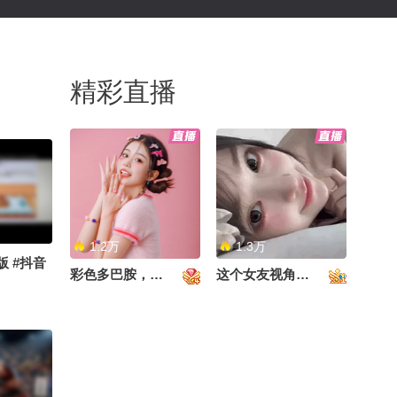
精彩直播
1.2万
1.3万
版 #抖音
彩色多巴胺，甜到心里啦！
这个女友视角好治愈~