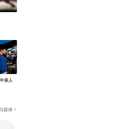
0
天天姐姐长姐姐短 姐姐饿了又不管！
家中亲人
自媒体
刘刚战损版
陈翔六点