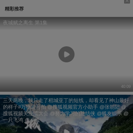
精彩推荐
夜城赋之离生 第1集
40:09
三天两晚，我只走了稻城亚丁的短线，却看见了神山最好
的样子#万物皆可拍 @搜狐视频官方小助手 @张朝阳 @
搜狐视频关注流大会 @努力学习的总结侠 @狐友娱乐 @
一只飞鸿 @小狐