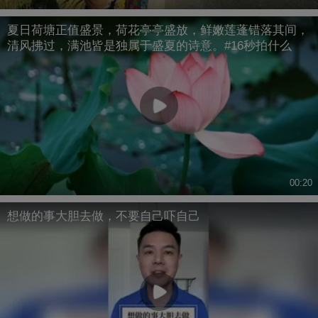
夏日荷塘正值盛景，荷花亭亭盛放，鲜嫩莲蓬错落其间，
清风拂过，满池皆是独属于盛夏的诗意。#16秒拍什么
00:20
想做的事大胆去做，不要自己吓自己