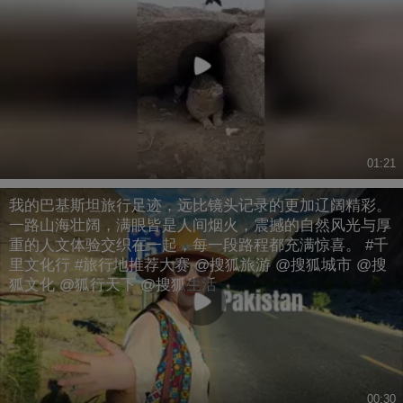
01:21
我的巴基斯坦旅行足迹，远比镜头记录的更加辽阔精彩。
一路山海壮阔，满眼皆是人间烟火，震撼的自然风光与厚
重的人文体验交织在一起，每一段路程都充满惊喜。 #千
里文化行 #旅行地推荐大赛 @搜狐旅游 @搜狐城市 @搜
狐文化 @狐行天下 @搜狐生活
00:30