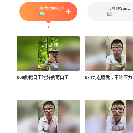
学习方法，分享给大家，希望能
宇宽时间管理
心理师Suna
有帮助#关注流十年一刻 #张朝
阳的英语课十周年 @张朝阳 @
成长狐 @小丰本丰 @健康狐
668能把日子过好的两口子
674九点睡觉，不吃压力