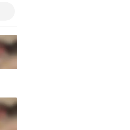
斯坦福蒋里博士
心事诉说