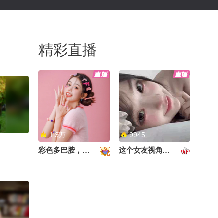
精彩直播
1.3万
9945
彩色多巴胺，甜到心里啦！
这个女友视角好治愈~