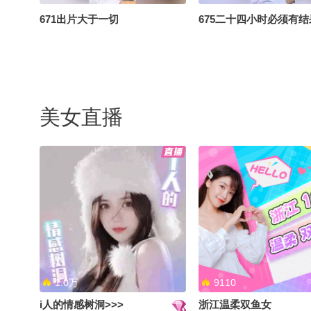
671出片大于一切
675二十四小时必须有结
美女直播
664打听本身就是一种冒犯
667九个顶级爱好
1.0万
9110
i人的情感树洞>>>
浙江温柔双鱼女