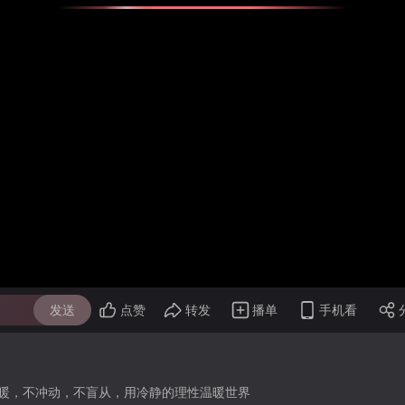
发送
点赞
转发
播单
手机看
暖，不冲动，不盲从，用冷静的理性温暖世界