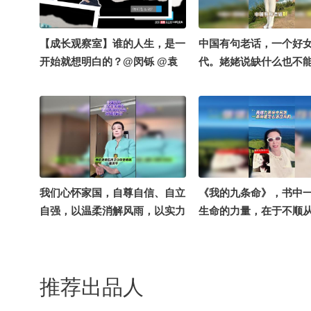
播课，最认同的就是它【学英
语，知天下】的理念。不是枯燥
地背单词抠语法，而是把当下的
【成长观察室】谁的人生，是一
中国有句老话，一个好
国际热点新闻当教材，逐词逐句
开始就想明白的？@闵铄 @袁
代。姥姥说缺什么也不
拆解，边了解世界的新鲜事，边
野女性成长 @张园漫漫谈 @嘉
没什么也不能没钱得什
学地道的英文表达。对成年人来
滨嘉滨 @驼驼喵喵花 @刘语熙
得病，散什么也不能散德
说，这才是最不费力、也最能坚
rachel @泓 萱 @Lucy加佳 @
热点话题#治愈#正能量#
持下去的学习方式。很多人说，
努力学习的汪梦涵 @华丽蒙 @
又不从事跟英语相关的工作，学
大语哥 @水星逛博物馆 @俊如
英语还有什么用？作为心理咨询
Julia @真真Lucia @密小云 @
师我反倒觉得，学语言本质上是
高庆一 @妇产科王贵芳医生 @
我们心怀家国，自尊自信、自立
《我的九条命》，书中
在拓展认知的边界。当你能直接
知识狐 @小K财宝书 @了不起
自强，以温柔消解风雨，以实力
生命的力量，在于不顺
读懂另一种语言的资讯、看懂另
的皓同学 @张朝阳 @小丰本丰
书写价值，愿以女性之力，传递
半生风雨跌宕。下放乡
一种文化的观点，你就不会困在
@柚念yx @文化很有戏 @科学
温暖、共生共进，奔赴更包容、
务工、白手起家创办俏
单一的信息里，整个人的心态会
探索小组 @健康狐 @搞笑狐 @
更美好的未来#正能量#治愈#自
经至亲离别、行业危机
更开阔、更松弛。这也是我一直
阿畅酷酷的 @涛姐是女神
推荐出品人
强不息#热点话题
弈。起起落落，九死一生
没完全放下英语的原因。我自己
志#张兰#文案#正能量
也总结了两个适合成年人的无痛