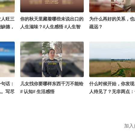
女人旺三
你的秋天里藏着哪些未说出口的
为什么再好的关系，也
能缺德，
人生滋味？#人生感悟 #人生智
疏远？
么也不能
慧 @文化很有戏 @张朝阳
行。#
张兰
一句话：
儿女找你要哪样东西千万不能给
什么时候开始，你发现
从。写尽
# 认知# 生活感悟
人待见了？无非两点：
村、异国
太直，伤人不自知；二
江南，历
伪，学不会逢场作戏。
、资本博
的人，往往最容易吃亏
。#励
#人生感悟 #美丽乡村
加入