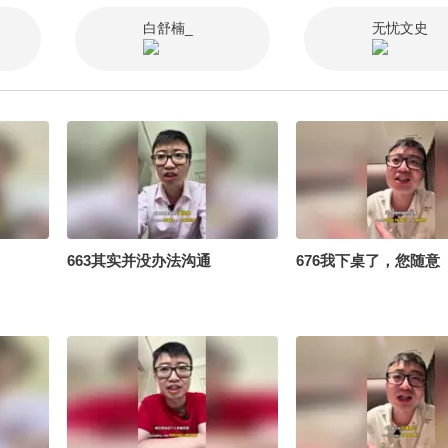
白舒楠_
无忧文史
663其实并没办法沟通
676我下桌了，您随意