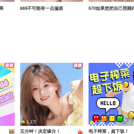
果
669不可能有一点偏差
670如果您把自己照顾
662一眼惊艳11条野路子
666越来越金贵
1.2万
8726
五分钟！决定缘分！
电子榨菜，超下饭！