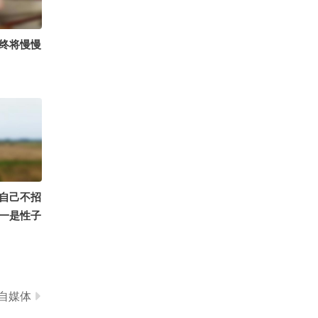
390
搜狐文化讲堂
终将慢慢
自己不招
一是性子
是不愿虚
太过真诚
。#情感
自媒体