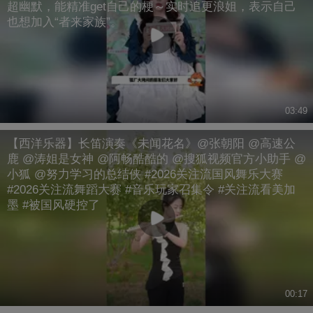
超幽默，能精准get自己的梗～实时追更浪姐，表示自己
也想加入“者来家族”。
03:49
【西洋乐器】长笛演奏《未闻花名》@张朝阳 @高速公
鹿 @涛姐是女神 @阿畅酷酷的 @搜狐视频官方小助手 @
小狐 @努力学习的总结侠 #2026关注流国风舞乐大赛
#2026关注流舞蹈大赛 #音乐玩家召集令 #关注流看美加
墨 #被国风硬控了
00:17