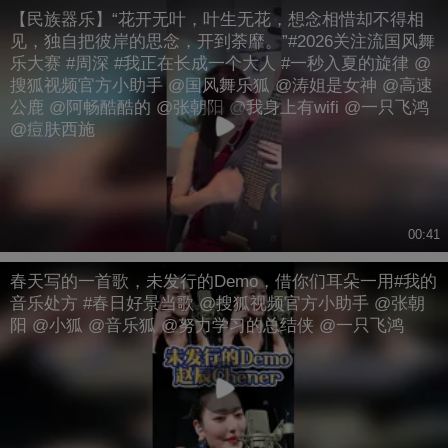
【民族器乐】“花开无叶，叶生无花，想念相惜却不得相
见，独自把彼岸的思念，开到荼靡。”#2026关注流国风舞
乐大赛 #周深 #我正在长成一个大人 #一秒入夏的旋律 @
搜狐视频官方小助手 @国风舞乐狐 @涛姐是女神 @高速
公鹿 @阿畅酷酷的 @张朝阳 @我身上有wifi @一只飞鸿
@痘肤西施
00:41
春天写的一首歌，未发行的Demo，借你们耳朵一用#我的
音乐处方 #春日好景当歌 @搜狐视频官方小助手 @张朝
阳 @小狐 @音乐狐 @努力学习的总结侠 @一只飞鸿