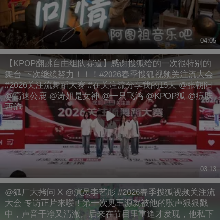
04:05
【KPOP翻跳自由组队赛道】感谢搜狐给的一次很特别的
舞台 下次继续努力！！！#2026春季搜狐视频关注流大会
#2026关注流舞蹈大赛 #在关注流分享我的15天 @张朝阳
@高速公鹿 @涛姐是女神 @一只飞鸿 @KPOP狐 @痘肤
西施
03:13
@狐厂大拷问 X @演员李艺彤 #2026春季搜狐视频关注流
大会 专访正片来喽！第一次见王源就被他的歌声狠狠戳
中，声音干净又清澈。后来在节目里重逢才发现，他私下