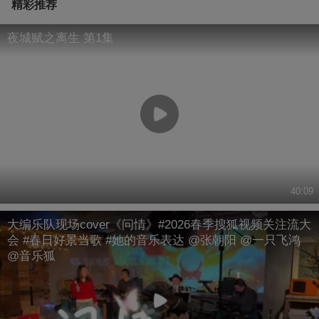
精彩推荐
夜城赋之离生 第1集
40:09
大编乐队现场cover《问情》#2026春季搜狐视频关注流大
会 #春日好景当歌 #她的音乐表达 @张朝阳 @一只飞鸿
@音乐狐