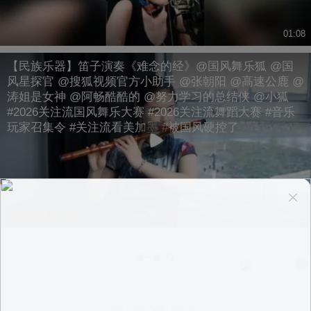
01:08
【民族乐器】笛子演奏《难念的经》@国风舞乐狐 @国
风星探官 @搜狐视频官方小助手 @张朝阳 @高速公鹿 @
涛姐是女神 @阿畅酷酷的 @努力学习的总结侠 @小狐
#2026关注流国风舞乐大赛 #2026关注流舞蹈大赛 #音乐
玩家召集令 #关注流看美加墨 #被国风硬控了
02:54
换一换
意见反馈
|
PC版
|
APP专区