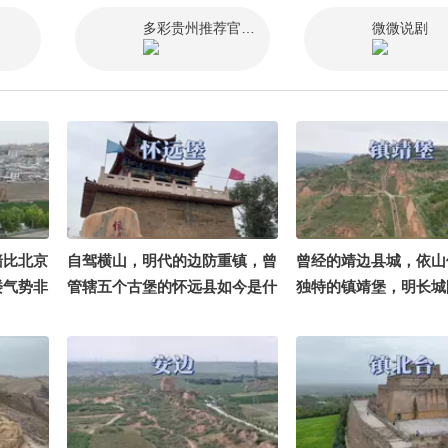
朔 @编
多彩贵州推荐官榜哥
微微说剧
墙比北京
自驾横山，明代的边防重镇，曾
曾经的靖边县城，依山
楼气势非
管辖五个古堡的怀远县如今是什
独特的镇靖堡，明长城
么样@文化很有戏
一环@文化很有戏