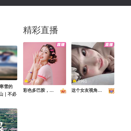
精彩直播
9798
8961
寒雪的
彩色多巴胺，甜到心里啦！
这个女友视角好治愈~
雪山｜不必
杉坪、日
@痘肤西
姐是女神
的