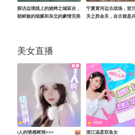
探访边境线上的烧烤之城延吉，
宁夏黄河边古战场，贺
朝鲜族的细腻和东北的豪情完美
关之胜金关，自古就是
融合@文化很有戏
之地@文化很有戏
美女直播
泉水被沙漠环抱从未被掩埋，在
走进宁夏移民区红寺堡
鸣沙山月牙泉花130骑骆驼体验
漠上的奇迹，全国最大
如何@文化很有戏
置区@文化很有戏
1.1万
9999
i人的情感树洞>>>
浙江温柔双鱼女