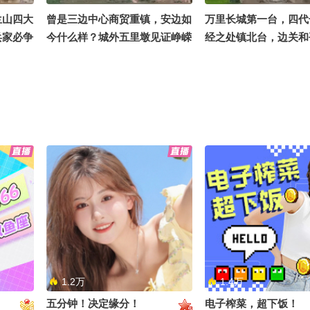
兰山四大
曾是三边中心商贸重镇，安边如
万里长城第一台，四代
兵家必争
今什么样？城外五里墩见证峥嵘
经之处镇北台，边关和
岁月@文化很有戏
见证@文化很有戏
，戈壁荒
宁夏东大门，四省交界扼守咽喉
自驾托克托，内蒙古草
的扶贫安
要道，花马池古城见证用盐换马
城，2000年来文化碰
历史@文化很有戏
最前线@文化很有戏
1.2万
1.4万
五分钟！决定缘分！
电子榨菜，超下饭！