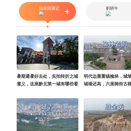
很有戏 @溪宝22 @巡星
旅途琪遇记
躬耕牛
剧子嫣 @耳鼻喉刘医生
暑期避暑好去处，实拍转折之城
明代边塞重镇榆林，城
遵义，这座黔北第一城有哪些看
城墙还高，六座骑街古
点@文化很有戏
凡@文化很有戏