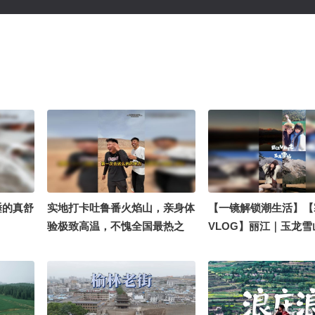
睡的真舒
实地打卡吐鲁番火焰山，亲身体
【一镜解锁潮生活】【
验极致高温，不愧全国最热之
VLOG】丽江｜玉龙
地！@张朝阳 @搞笑狐 @小狐
登山顶峰，蓝月谷、云
照金山已经足够浪漫！
施 @潮流生活狐 @涛
@张朝阳 @阿畅酷酷