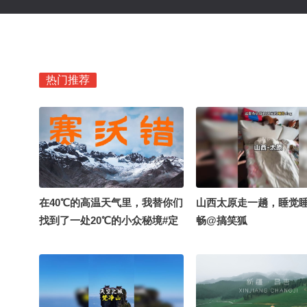
热门推荐
在40℃的高温天气里，我替你们
山西太原走一趟，睡觉
找到了一处20℃的小众秘境#定
畅@搞笑狐
格夏日美好 #旅行地推荐大赛 @
搜狐视频官方小助手 @我身上
有wifi @涛姐是女神 @高速公
鹿 @摄影狐 @搜狐旅游 @张朝