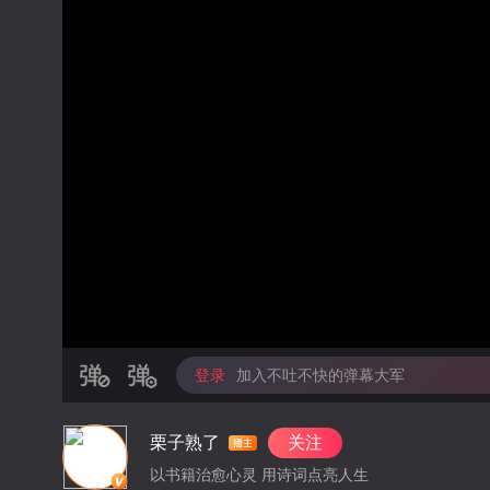
登录
加入不吐不快的弹幕大军
栗子熟了
关注
以书籍治愈心灵 用诗词点亮人生