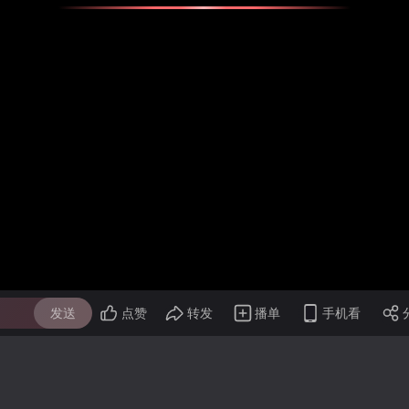
发送
点赞
转发
播单
手机看