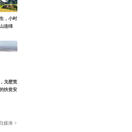
 #一不小
大赛
9340
搜狐体育
生，小时
山连绵
暇时分站在
山悠悠流
田埂，风
的光影在
我心底故
么 @张朝
@Cici
，戈壁荒
鸿 @搜
的扶贫安
自媒体