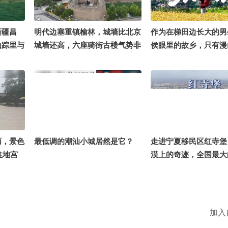
@KPOP狐 @一只飞鸿
心就潮了 #旅行地推荐
新疆昌
明代边塞重镇榆林，城墙比北京
作为在梯田边长大的男
仙踪里与
城墙还高，六座骑街古楼气势非
侯眼里的故乡，只有漫
拉克的雪
凡@文化很有戏
的“梯子田”。每到闲
在奇台蒸
坡上远眺，抬头是六盘
遗魅力
云，低头是蜿蜒无尽的
掠过金黄的麦浪，四季
梯田上流转，这是刻在
乡的模样。#16秒拍什
阳 @高速公鹿 @摄影狐 
丽，景色
最低调的潮汕小城居然是它？
走进宁夏移民区红寺堡
怎么被占用了 @一只飞
柱地宫
漠上的奇迹，全国最大
狐旅游
收#16
置区@文化很有戏
 @爱跑
@搜狐美
的总结侠
加入
 @文化