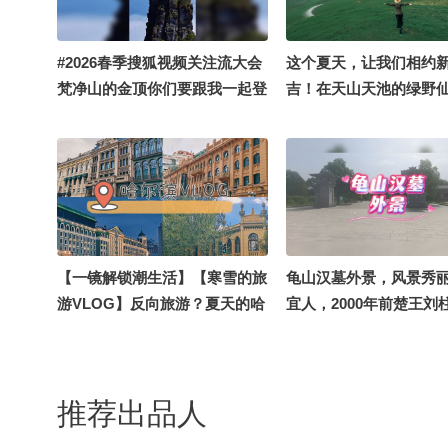
阳 @一只飞鸿
#2026春季搜狐视频关注流大会
这个夏天，让我们相约
梵净山的金顶你们要跟我一起登
吉！在天山天池的绿野
上去给家人带上一句祝福
博格达峰对唱，在江布
山草原里同牛羊起舞，
饼的质朴美味里感受非
【一镜解锁潮生活】【寒雪的旅
龟山汉墓外景，风景秀
游VLOG】反向旅游？夏天的哈
宜人，2000年前楚王刘
尔滨应该怎么玩？#地球online
选在此，至今依然美不胜
秋关副本 #2026秋季搜狐视频关
秒拍什么 @兴园在跑步
注流大会 #一不小心就潮了
步的小马 @搜狐科技 
推荐出品人
#OMG你夏到我了 #旅行地推荐
食 @小狐 @努力学习
大赛
@搜狐城市 @孙悦老师