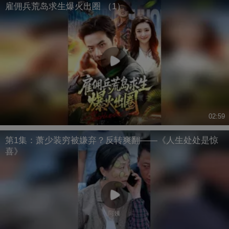
雇佣兵荒岛求生爆火出圈 （1）
02:59
第1集：萧少装穷被嫌弃？反转爽翻——《人生处处是惊
喜》