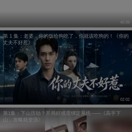
40:09
第 1 集：老婆，你的饭给狗吃了，你就该吃狗的！《你的
丈夫不好惹》
02:02
第1集：下山历劫？开局好感度绑定系统——《高手下
山，攻略就变强》