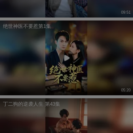
09:51
绝世神医不要惹第1集
05:20
丁二狗的逆袭人生 第43集