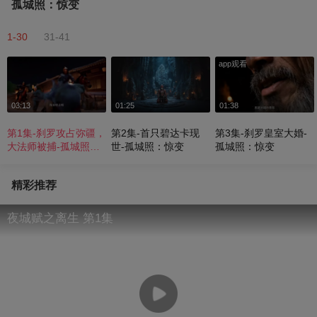
孤城照：惊变
1-30
31-41
app观看
03:13
01:25
01:38
第1集-刹罗攻占弥疆，
第2集-首只碧达卡现
第3集-刹罗皇室大婚-
大法师被捕-孤城照：
世-孤城照：惊变
孤城照：惊变
惊变
精彩推荐
夜城赋之离生 第1集