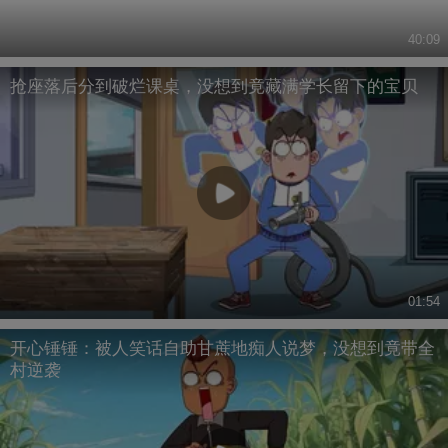
40:09
抢座落后分到破烂课桌，没想到竟藏满学长留下的宝贝
01:54
开心锤锤：被人笑话自助甘蔗地痴人说梦，没想到竟带全
村逆袭