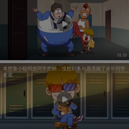
01:15
本想靠小聪明抓同学把柄，没想到事与愿违揭了全班同学
老底