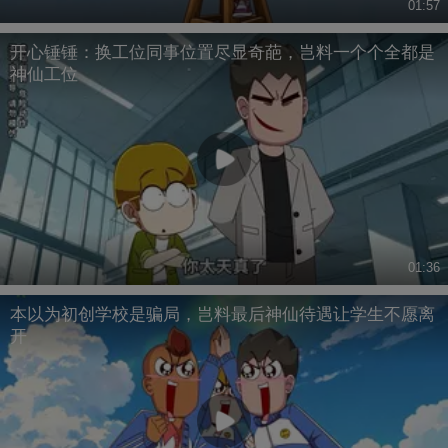
01:57
开心锤锤：换工位同事位置尽显奇葩，岂料一个个全都是
神仙工位
01:36
本以为初创学校是骗局，岂料最后神仙待遇让学生不愿离
开