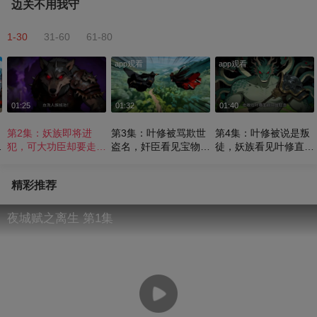
边关不用我守
1-30
31-60
61-80
app观看
app观看
01:25
01:32
01:40
第2集：妖族即将进
第3集：叶修被骂欺世
第4集：叶修被说是叛
离
犯，可大功臣却要走了
盗名，奸臣看见宝物挪
徒，妖族看见叶修直接
关
《边关不用我守》
不动腿了《边关不用我
认怂《边关不用我守》
守》
精彩推荐
夜城赋之离生 第1集