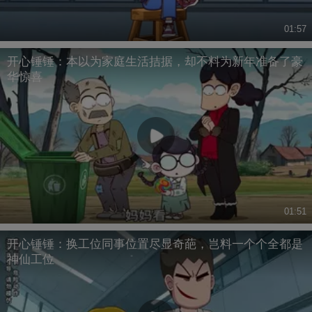
01:57
开心锤锤：本以为家庭生活拮据，却不料为新年准备了豪
华惊喜
01:51
开心锤锤：换工位同事位置尽显奇葩，岂料一个个全都是
神仙工位