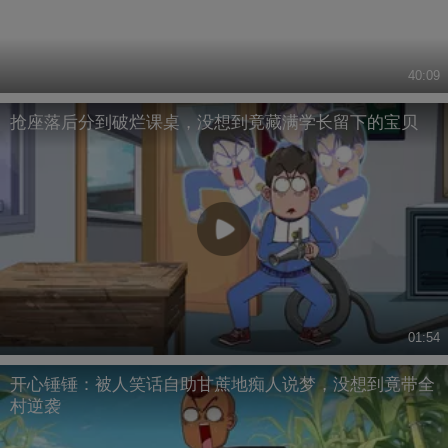
40:09
抢座落后分到破烂课桌，没想到竟藏满学长留下的宝贝
01:54
开心锤锤：被人笑话自助甘蔗地痴人说梦，没想到竟带全
村逆袭