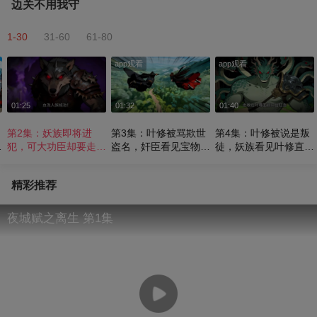
边关不用我守
1-30
31-60
61-80
app观看
app观看
01:25
01:32
01:40
第2集：妖族即将进
第3集：叶修被骂欺世
第4集：叶修被说是叛
离
犯，可大功臣却要走了
盗名，奸臣看见宝物挪
徒，妖族看见叶修直接
关
《边关不用我守》
不动腿了《边关不用我
认怂《边关不用我守》
守》
精彩推荐
夜城赋之离生 第1集