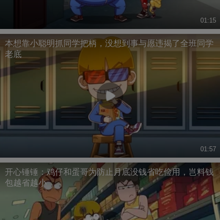
01:15
本想靠小聪明抓同学把柄，没想到事与愿违揭了全班同学
老底
01:57
开心锤锤：鸡仔和蛋哥为防止月底没钱省吃俭用，岂料钱
包越省越小