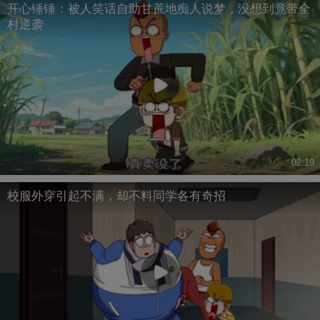
开心锤锤：被人笑话自助甘蔗地痴人说梦，没想到竟带全
村逆袭
02:19
校服外穿引起不满，却不料同学各有奇招