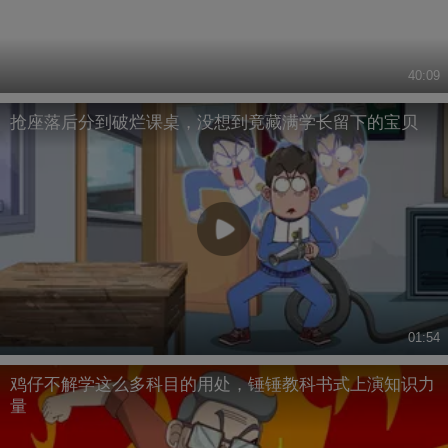
40:09
抢座落后分到破烂课桌，没想到竟藏满学长留下的宝贝
01:54
鸡仔不解学这么多科目的用处，锤锤教科书式上演知识力
量