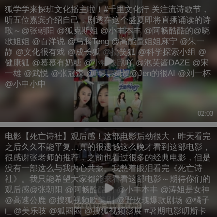
狐学学来探班文化播主啦！#千里文化行 关注流诗歌节，
兴 @健康袁月 @猫哥说 @摄影师1vanka @爽爽吖 @四
听五位嘉宾介绍自己，剧透在这个盛夏即将直播诵读的诗
象Studio @搜狐科技 @搜狐教育 @搜狐汽车 @搜狐体育
歌～@张朝阳 @狐克斯姐 @小丰本丰 @阿畅酷酷的@晓
@搜狐文化 @草莓Ma @搜狐综艺 @铁砣妹妹 @卫然 @
歌姐姐 @百洋说 @马腾Teng @高能量姐姐麻宁 @朱一
贤姐说I醉酒当歌
静 @文化很有戏 @成长狐 @搞笑狐 @科学探索小组 @
健康狐 @慕慕有奶糖 @小猪快跑吖 @泡芙酱DAZE @宋
一雄 @武悦 @张冠森 @一只多比 @Jen的很AI @刘一杯
@小申小申
02:03
电影【死亡诗社】观后感！这部电影后劲很大，昨天看完
之后久久不能平复…真的很遗憾这么晚才看到这部电影，
很感谢张老师的推荐，之前也看过很多的经典电影，但是
没有一部这么与我内心共振。我憋着眼泪看完《死亡诗
社》。我只能希望大家都能来看看这部电影～期待你们的
观后感@张朝阳 @阿畅酷酷的 @小丰本丰 @涛姐是女神
@高速公鹿 @搜狐视频欧美剧 @野玫瑰爆款剧场 @橘子
i_ @美乐吱 @狐圈圈 @搜狐视频影展 #暑期电影叨斯卡