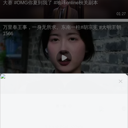
大赛 #OMG你夏到我了 #地球online秋关副本
01:27
万里奉王事，一身无所求。东南一柱#胡宗宪 #大明王朝
1566
00:38
换一换
意见反馈
|
PC版
|
APP专区