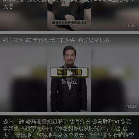
大赛
01:22
张国立忆 90 年购地 悔 “未多买” 错失财富机遇
00:47
@朱一静 @高能量姐姐麻宁 @百洋说 @马腾Teng @晓
歌姐姐 共读李元胜的《我想和你虚度时光》，一起“虚
度”，慢慢地、轻轻地共度这个夏天。#千里文化行诵读季