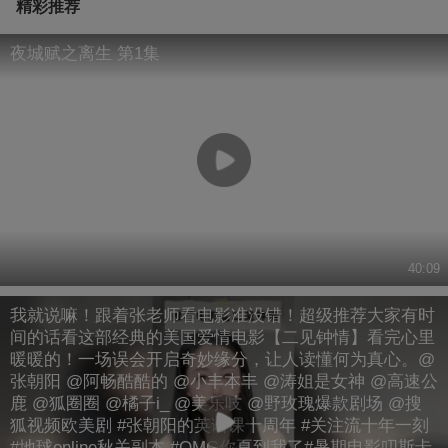
精彩推荐
夜城赋之离生 第1集
40:09
我就说嘛！跟着张老师看电影准没错！超级推荐大家有时
间的话看这部经典的美国爱情电影【二见钟情】看完心里
暖暖的！一场误会开启奇妙缘分，让人读懂何为真心。@
张朝阳 @阿畅酷酷的 @小丰本丰 @涛姐是女神 @高速公
鹿 @狐圈圈 @橘子i_ @美乐吱 @野玫瑰爆款剧场 @搜
狐视频欧美剧 #张朝阳的英语课十周年 #关注流十年一刻
#地球online秋关副本 #OMG你夏到我了#暑期电影叨斯卡