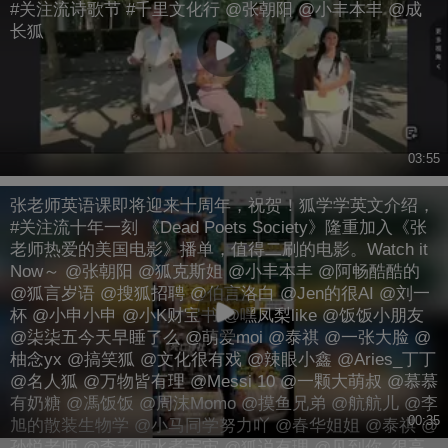
#关注流诗歌节 #千里文化行 @张朝阳 @小丰本丰 @成
长狐
03:55
张老师英语课即将迎来十周年，祝贺！狐学学英文介绍，
#关注流十年一刻 《Dead Poets Society》隆重加入《张
老师热爱的美国电影》播单，值得二刷的电影。Watch it
Now～ @张朝阳 @狐克斯姐 @小丰本丰 @阿畅酷酷的
@狐言岁语 @搜狐招聘 @伯言洛白 @Jen的很AI @刘一
杯 @小申小申 @小K财宝书 @嘿凤梨like @饭饭小朋友
@柒柒五今天早睡了么 @萌爱moi @泰祺 @一张大脸 @
柚念yx @搞笑狐 @文化很有戏 @辣眼小鑫 @Aries_丁丁
@名人狐 @万物皆有理 @Messi 10 @一颗大萌叔 @慕慕
有奶糖 @馮饭饭 @周沫Momo @摸鱼兄弟 @航航儿 @李
00:35
旭的散装生物学 @小马同学努力吖 @春华姐姐 @泰祺 @
孙悦老师 @李老师水煮宇宙 @狐说有理 @见到你_很高