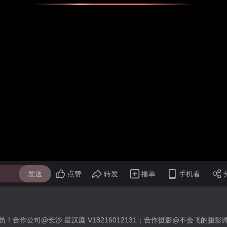
发送
点赞
转发
播单
手机看