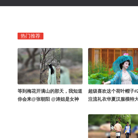
热门推荐
等到梅花开满山的那天，我知道
超级喜欢这个荷叶帽子#2
你会来@张朝阳 @涛姐是女神
注流礼衣华夏汉服模特大
@小丰本丰 @阿畅酷酷的 @高
张朝阳 @阿畅酷酷的 
速公鹿 @摄影狐 #藏在身边的国
丰 @国风星探官 @痘肤
潮 #2026关注流礼衣华夏汉服模
高速公鹿 @国风圈霸总
特大赛 #16秒拍什么 #地球
涛姐是女神 @虫虫小蛟