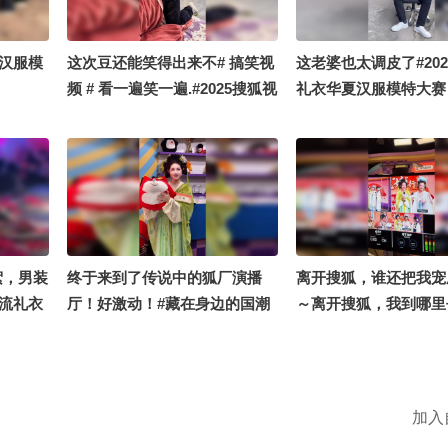
大赛
夏汉服模
这次豆还能笑得出来不# 搞笑视
这老婆也太调皮了#20
频 # 看一遍笑一遍.#2025搜狐视
礼衣华夏汉服模特大赛
频礼衣华夏汉服模特大赛
絮，男装
终于来到了传说中的狐厂演播
离开搜狐，谁还把我宠
注流礼衣
厅！好激动！#藏在身边的国潮
～离开搜狐，我到哪里
沁雪 @
#2026关注流礼衣华夏汉服模特
呀，这次的歌手@赵方
的 @张
大赛 【关注流赛区】
好久了，期待7月31的
#2026关注流礼衣华
大赛 @张朝阳 @国风
加入
小丰本丰 @阿畅酷酷的