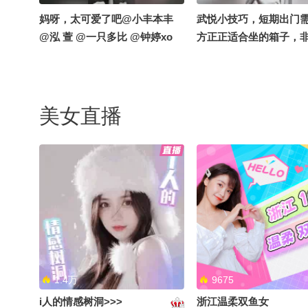
妈呀，太可爱了吧@小丰本丰
武悦小技巧，短期出门
@泓 萱 @一只多比 @钟婷xo
方正正适合坐的箱子，
#出门攻略 @张朝阳 @泓
@搞笑狐
美女直播
1.4万
9675
i人的情感树洞>>>
浙江温柔双鱼女