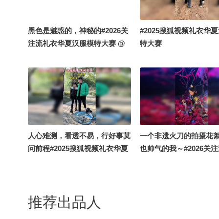
online秋关副本 #OMG你夏到
狐狸腿 @Adi荻荻
我了
黑色是魅惑的，神秘的#2026关
#2025搜狐视频礼衣华
注流礼衣华夏汉服模特大赛 @
特大赛
张朝阳 @阿畅酷酷的 @小丰本
丰 @国风星探官 @痘肤西施 @
高速公鹿 @涛姐是女神 @国风
圈霸总十一 @虫虫小蛟 @白毛
狐狸腿 @Adi荻荻
人心难测，看透不易，行好事莫
一个非遗火刀的拍摄花
问前程#2025搜狐视频礼衣华夏
也帅气的我～#2026关
汉服模特大赛
华夏汉服模特大赛 @郭
国风星探官 @阿畅酷酷
朝阳 @小丰本丰 @小狐
推荐出品人