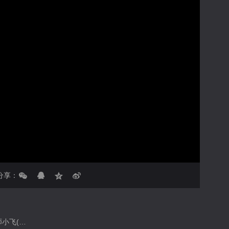
亮度
标准
饱和度
100
对比度
100
循环播放
画面色彩调整
倍速
分享：
坚定民族自信，致力文化传承！一名退休的京剧演员！合作公司@长沙.星汉庭 V18216012131；合作摄影@不会飞的摄影师小飞(汉服奶奶的小摄影)