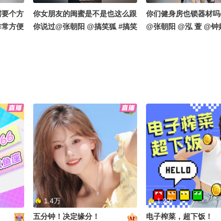
需要个方
你女朋友的闺蜜是不是也这么跟
你们健身房也锁器材吗
非常方便
你说过@张朝阳 @搞笑狐 #搞笑
@张朝阳 @泓 萱 @钟
萱520
1.4万
1.2万
五分钟！决定缘分！
电子榨菜，超下饭！