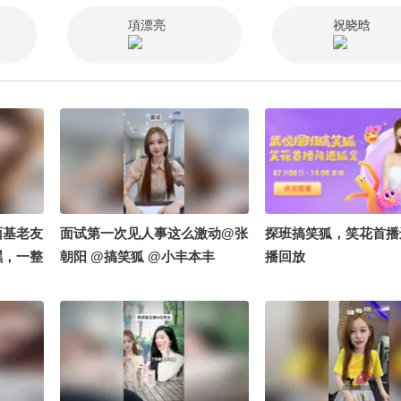
是女神 @高速公鹿 @
項漂亮
祝晓晗
痘肤西施 @国风圈霸总
虫虫小蛟
面基老友
面试第一次见人事这么激动@张
探班搞笑狐，笑花首播
嘿，一整
朝阳 @搞笑狐 @小丰本丰
播回放
献 #
笑草偷
阳