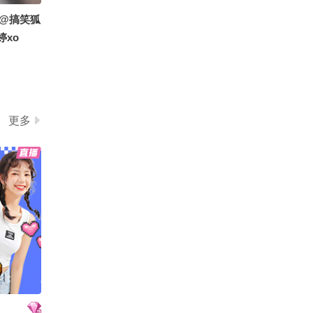
@搞笑狐
婷xo
更多