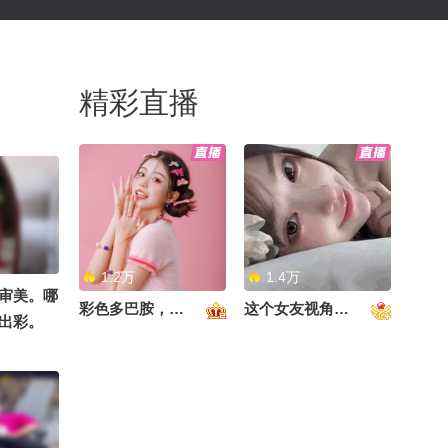
精彩直播
1.2万
1.4万
审美。哪
彩色多巴胺，甜到心里啦！
这个女友视角好治愈~
出彩。
夏汉服模特