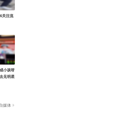
6054
搜狐体育
26关注流
成小孩呀
去见明星
婧 喜欢
新歌
夏汉服模特
星探官 @
自媒体
 @涛姐