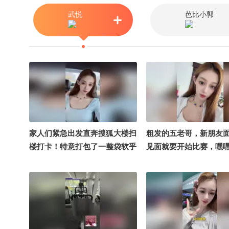
武悦
芭比小郭
家人们紧急出发直奔搜狐大楼扫
粗发的五老哥，新朋友
楼打卡！特意打包了一整袋软乎
见面就要开始比赛，嘿
乎小娃娃当见面礼现场随机逮同
个期待住了#搞笑是一种贡
事、偶遇粉丝统统免费送沉浸式
笑花笑草上线ing #笑花
探秘大厂办公区+线下派送福利
吃大赛 @搞笑狐 @张朝
全程直播，蹲住更新别错过～