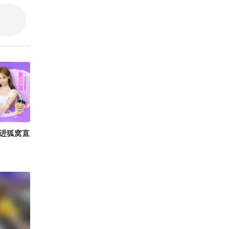
狐圈圈 @
刘刚战损版
陈翔六点
十一 @
进狐窝直