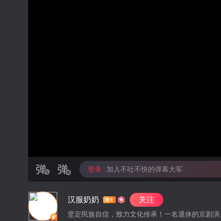
登录
加入不吐不快的弹幕大军
汉服奶奶
关注