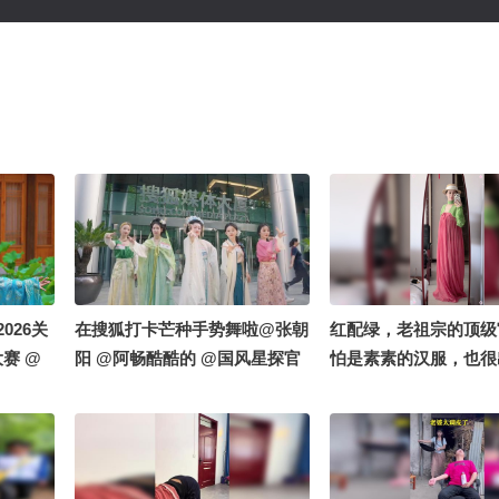
026关
在搜狐打卡芒种手势舞啦@张朝
红配绿，老祖宗的顶级
赛 @
阳 @阿畅酷酷的 @国风星探官
怕是素素的汉服，也很
@小丰本
@黎贝贝 @白毛狐狸腿 @Adi
#2026关注流礼衣华
西施 @
荻荻 @虫虫小蛟 @之于浅灯 @
大赛 #定格夏日美好
十一 @
沙棠棠棠 @子娆 @贝璐璐
 @白毛
#2026关注流礼衣华夏汉服模特