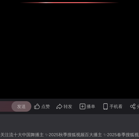
发送
点赞
转发
播单
手机看