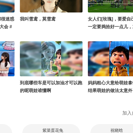
都很迷惑
我叫雪鸢，莫雪鸢
女人们[玫瑰]，要爱自
大会 #
一定要捣拾好一点儿，
貌外形一定要不抛弃不
天为了见比利时客人，
漂亮了一点点。原本我
椅座位，一直席地而坐
结果——突然遭遇了一
发帅哥给我让座，让我
听歌。#2026关注流舞
到底哪些车是可以加油才可以跑
妈妈粗心大意给萌娃拿
#2026关注流礼衣华
的呢萌娃谁懂啊
结果萌娃的做法太意外
大赛 #OMG你夏到我了
日美好
加入
紫菜蛋花兔
祝晓晗