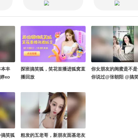
丰本丰
探班搞笑狐，笑花首播进狐窝直
你女朋友的闺蜜是不是
婷xo
播回放
你说过@张朝阳 @搞笑
@搞笑狐
粗发的五老哥，新朋友面基老友