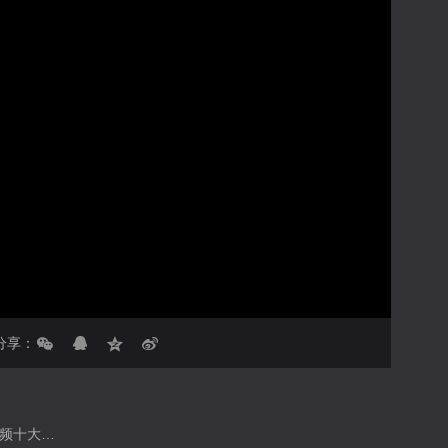
亮度
标准
饱和度
100
对比度
100
循环播放
画面色彩调整
倍速
分享：
✨国风元气小手办，世界上最高的树～ ✨2026春季关注流十大中国舞播主 ✨2025秋季搜狐视频百大播主 ✨2025春季搜狐视频十大中国舞播主 🪭国风女团【四时少女】队长！仙女成员们指路：@十元酱少女 @料理小咪 @曈话 @旧梦小楼 @小水泡汤