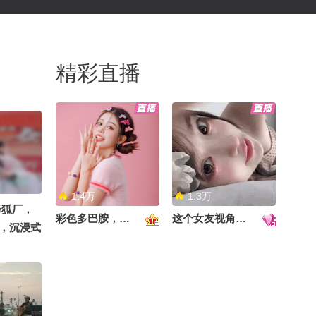
精彩直播
1.4万
1.3万
降狐厂，
彩色多巴胺，甜到心里啦！
这个女友视角好治愈~
，沉浸式
朝阳 @阿