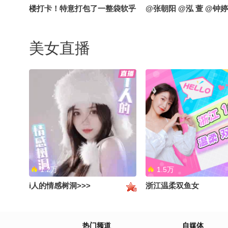
楼打卡！特意打包了一整袋软乎
@张朝阳 @泓 萱 @钟婷
乎小娃娃当见面礼现场随机逮同
事、偶遇粉丝统统免费送沉浸式
美女直播
探秘大厂办公区+线下派送福利
全程直播，蹲住更新别错过～
1.2万
1.5万
i人的情感树洞>>>
浙江温柔双鱼女
热门频道
自媒体