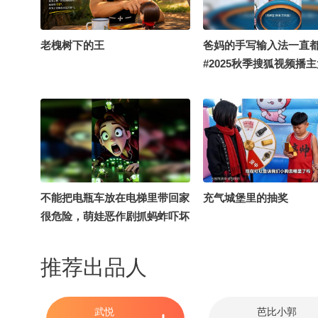
秒拍什么 #地球online秋关副本
风星探官
老槐树下的王
爸妈的手写输入法一直
#2025秋季搜狐视频播主
戏精的日常
不能把电瓶车放在电梯里带回家
充气城堡里的抽奖
很危险，萌娃恶作剧抓蚂蚱吓坏
妈妈
推荐出品人
武悦
芭比小郭