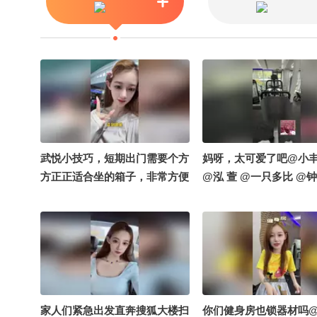
武悦小技巧，短期出门需要个方
妈呀，太可爱了吧@小
方正正适合坐的箱子，非常方便
@泓 萱 @一只多比 @钟
#出门攻略 @张朝阳 @泓萱520
@搞笑狐
家人们紧急出发直奔搜狐大楼扫
你们健身房也锁器材吗