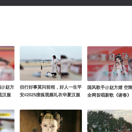
唱@赵方
但行好事莫问前程，好人一生平
国风歌手@赵方婧 空
流汉服
安#2025搜狐视频礼衣华夏汉服
全网首唱新歌《谢春》
 @小关
模特大赛
国风 live 来袭！@张
fa. @
畅酷酷的
是cha
 @国