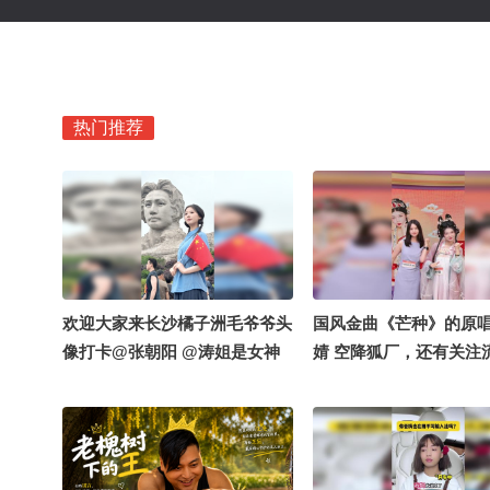
热门推荐
欢迎大家来长沙橘子洲毛爷爷头
国风金曲《芒种》的原
像打卡@张朝阳 @涛姐是女神
婧 空降狐厂，还有关注
@小丰本丰 @阿畅酷酷的 @高
播主@子娆 @沙棠棠棠
速公鹿 @摄影狐 #OMG你夏到
雎 @之于浅灯 @小花Fafa
我了 #藏在身边的国潮 #2026关
贝璐璐 一起欢聚，我们也
注流礼衣华夏汉服模特大赛 #16
上《芒种》啦！@张朝阳