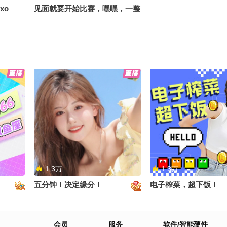
xo
见面就要开始比赛，嘿嘿，一整
个期待住了#搞笑是一种贡献 #
笑花笑草上线ing #笑花笑草偷
吃大赛 @搞笑狐 @张朝阳
1.3万
1.3万
五分钟！决定缘分！
电子榨菜，超下饭！
会员
服务
软件/智能硬件