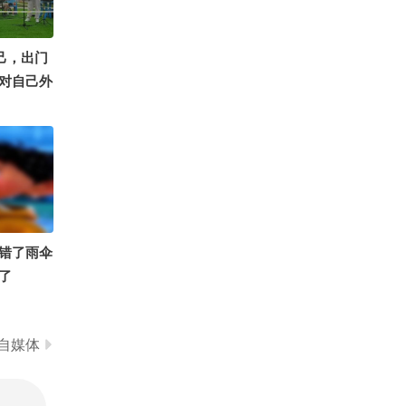
0
辣妹子晴天已上线
己，出门
对自己外
放弃！今
刻意穿得
没有休闲
听歌的，
个年轻卷
坐舒服点
蹈大赛
错了雨伞
夏汉服模特
了
 #定格夏
自媒体
刘刚战损版
陈翔六点