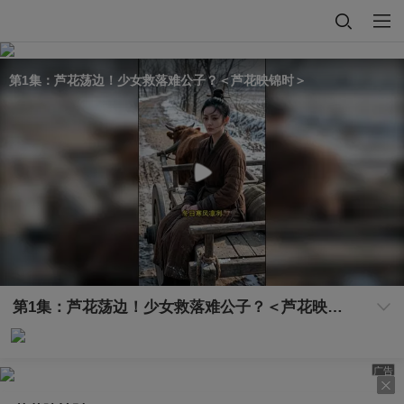
第1集：芦花荡边！少女救落难公子？＜芦花映锦时＞
第1集：芦花荡边！少女救落难公子？＜芦花映锦时＞
广告