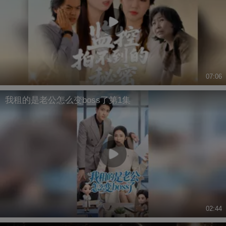
07:06
我租的是老公怎么变boss了第1集
02:44