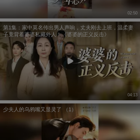
02:50
第1集：家中莫名传出男人声响，丈夫刚去上班，温柔妻
子竟背着婆婆私藏外人！《婆婆的正义反击》
04:13
少夫人的乌鸦嘴又显灵了 （1）