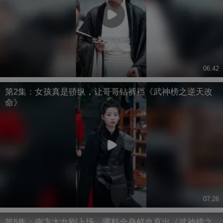
06:42
第2集：女孩真是骄纵，让哥哥钻裤裆《武神榜之逆天改
命》
07:26
第5集：南卞太女刚上场，哪料全身鲜血直出《武神榜之