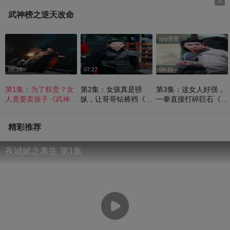
武神榜之逆天改命
app观看
06:16
07:27
06:15
第1集：为了权贵？女
第2集：女孩真是骄
第3集：这女人好强，
人竟要卖孩子《武神榜
纵，让哥哥钻裤裆《武
一拳直接打碎巨石《武
之逆天改命》
神榜之逆天改命》
神榜之逆天改命》
精彩推荐
夜城赋之离生 第1集