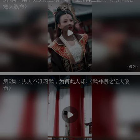
逆天改命》
06:29
第6集：男人不准习武，为何此人却.《武神榜之逆天改
命》