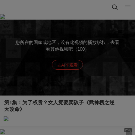
您所在的国家或地区，没有此视频的播放版权，去看
看其他视频吧（100）
去APP观看
第1集：为了权贵？女人竟要卖孩子《武神榜之逆
天改命》
广告