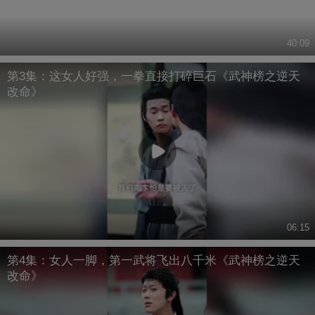
40:09
第3集：这女人好强，一拳直接打碎巨石《武神榜之逆天
改命》
06:15
第4集：女人一脚，第一武将飞出八千米《武神榜之逆天
改命》