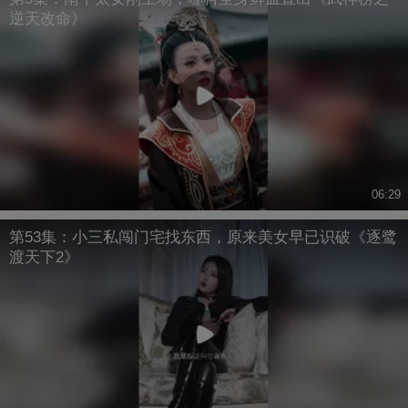
逆天改命》
06:29
第53集：小三私闯门宅找东西，原来美女早已识破《逐鹭
渡天下2》