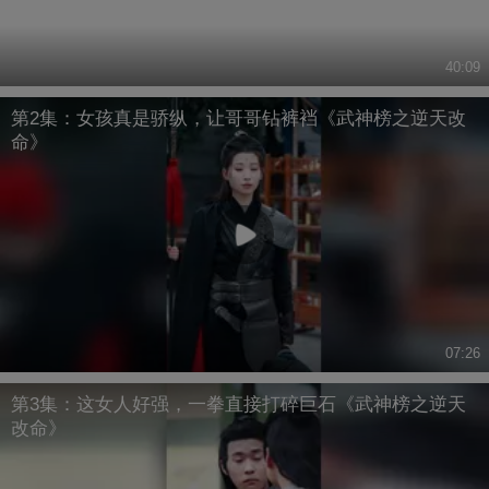
40:09
第2集：女孩真是骄纵，让哥哥钻裤裆《武神榜之逆天改
命》
07:26
第3集：这女人好强，一拳直接打碎巨石《武神榜之逆天
改命》