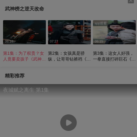
武神榜之逆天改命
app观看
06:16
07:27
06:15
第1集：为了权贵？女
第2集：女孩真是骄
第3集：这女人好强，
人竟要卖孩子《武神榜
纵，让哥哥钻裤裆《武
一拳直接打碎巨石《武
之逆天改命》
神榜之逆天改命》
神榜之逆天改命》
精彩推荐
夜城赋之离生 第1集