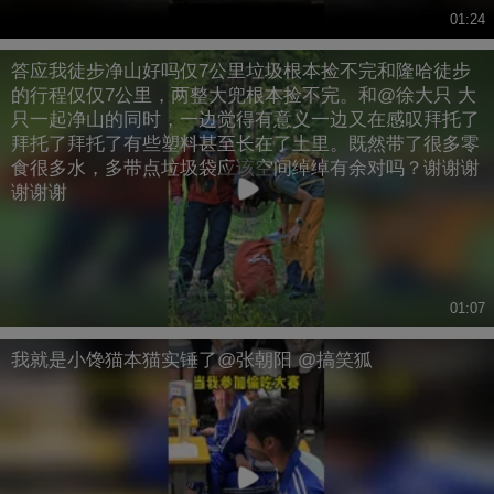
01:24
答应我徒步净山好吗仅7公里垃圾根本捡不完和隆哈徒步
的行程仅仅7公里，两整大兜根本捡不完。和@徐大只 大
只一起净山的同时，一边觉得有意义一边又在感叹️拜托了
拜托了拜托了有些塑料甚至长在了土里。既然带了很多零
食很多水，多带点垃圾袋应该空间绰绰有余对吗？谢谢谢
谢谢谢
01:07
我就是小馋猫本猫实锤了@张朝阳 @搞笑狐