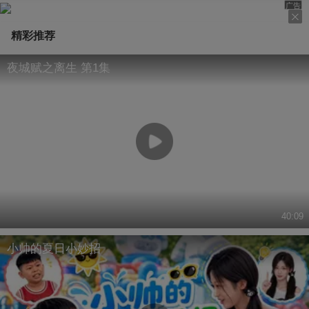
念小本本（*^o^*）#关注流看美加墨
广告
精彩推荐
夜城赋之离生 第1集
40:09
小帅的夏日小妙招