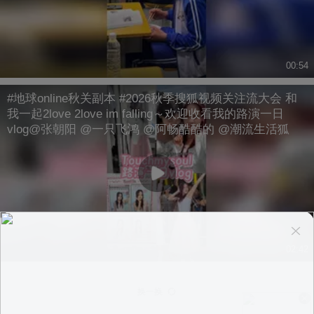
00:54
#地球online秋关副本 #2026秋季搜狐视频关注流大会 和
我一起2love 2love im falling～欢迎收看我的路演一日
vlog@张朝阳 @一只飞鸿 @阿畅酷酷的 @潮流生活狐
02:42
换一换