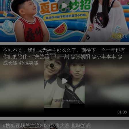
01:13
不知不觉，我也成为播主那么久了。期待下一个十年也有
你们的陪伴～#关注流十年一刻 @张朝阳 @小丰本丰 @
成长狐 @搞笑狐
01:08
#搜狐视频关注流2025影像大赛 趣味游戏