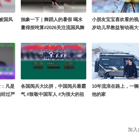
被国风
抽象一下｜舞蹈人的暑假 喝水
小朋友宝宝喜欢看的视频
量得按吨算#2026关注流国风舞
岁幼儿早教益智动画大全
乐大赛
岁儿童益智早教动画#
智动画早教
院士：凡是
各国阅兵大比拼，中国阅兵最霸
10年流浪在路上，一
须经过严
气 #致敬中国军人 #为强大的祖
他的家
国而自豪 #带你看世界
加入