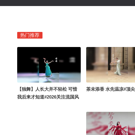
热门推荐
【独舞】人长大并不轻松 可惜
茶未添香 水先温凉#顶
我后来才知道#2026关注流国风
舞乐大赛 #2026关注流国风舞乐
大赛 #顶尖舞者