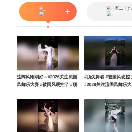
瓷_
第一百二十九
这阵风刚刚好～#2026关注流国
#顶尖舞者 #被国风硬控
风舞乐大赛 #被国风硬控了 #顶
#2026关注流国风舞乐
尖舞者