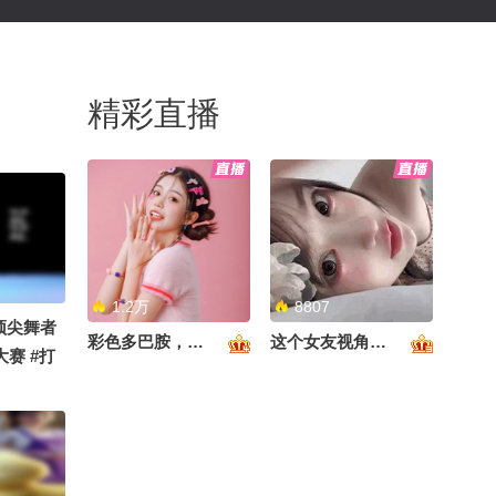
精彩直播
1.2万
8807
顶尖舞者
彩色多巴胺，甜到心里啦！
这个女友视角好治愈~
大赛 #打