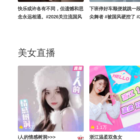
快乐或许各有不同，但遗憾和思
下班停好车顺便就跳一段
念永远相通。#2026关注流国风
尖舞者 #被国风硬控了 #2
舞乐大赛 #被国风硬控了 #顶尖
注流国风舞乐大赛
舞者
美女直播
我的飘带像天线像蟑螂触角，一
热巴得声音怎么这么好听#
旦接受了这个设定，就没法不笑
关注流国风舞乐大赛 #
#顶尖舞者 #被国风硬控了
控了 #顶尖舞者
#2026关注流国风舞乐大赛
1.5万
1.1万
i人的情感树洞>>>
浙江温柔双鱼女