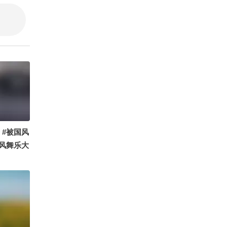
无语公主7
丹妮不是
 #被国风
国风舞乐大