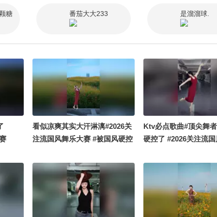
颗糖
番茄大大233
是溜溜球.
了
看似凉爽其实大汗淋漓#2026关
Ktv必点歌曲#顶尖舞者
大赛
注流国风舞乐大赛 #被国风硬控
硬控了 #2026关注流
了 #顶尖舞者
赛