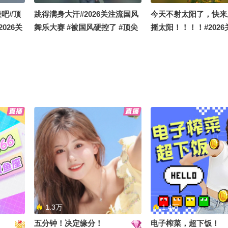
吧#顶
跳得满身大汗#2026关注流国风
今天不射太阳了，快来
026关
舞乐大赛 #被国风硬控了 #顶尖
摇太阳！！！！#202
舞者
风舞乐大赛 #被国风硬
尖舞者
2026
不上班我赚钱养你呀#顶尖舞者
今天的小彩虹甜化了#
被国风硬
#被国风硬控了 #2026关注流国
#被国风硬控了 #202
风舞乐大赛
风舞乐大赛
1.3万
1.4万
五分钟！决定缘分！
电子榨菜，超下饭！