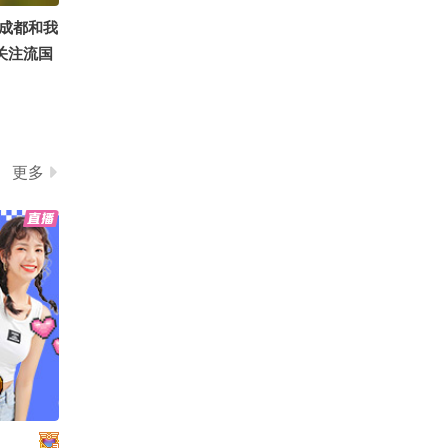
成都和我
6关注流国
控了 #顶
更多
顶尖舞者
6关注流国