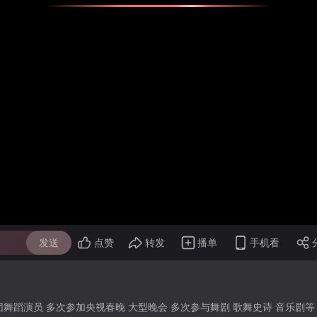
发送
点赞
转发
播单
手机看
舞蹈演员 多次参加央视春晚 大型晚会 多次参与舞剧 歌舞史诗 音乐剧等