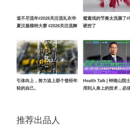
道不尽流年#2026关注流礼衣华
鸳鸯戏的节奏太洗脑了#
夏汉服模特大赛 #2026关注流舞
硬控了
蹈大赛 #2026关注流国风舞乐大
赛 #定格夏日美好
引体向上，努力追上那个曾经年
Health Talk | 钟南山
轻的自己。
用到人身上的技术，必
肃的伦理学讨论
推荐出品人