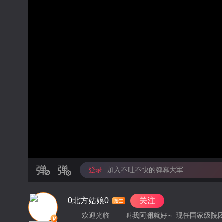
登录
加入不吐不快的弹幕大军
0北方姑娘0
关注
——欢迎光临—— 叫我阿澜就好～ 现任国家级院团