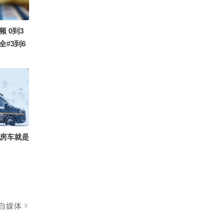
7758
搜狐体育
 0到3
#3到6
动画片#益
辆房车就是
自媒体