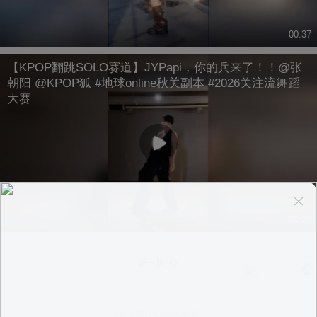
00:37
【KPOP翻跳SOLO赛道】JYPapi，你的兵来了！！@张
朝阳 @KPOP狐 #地球online秋关副本 #2026关注流舞蹈
大赛
00:20
换一换
意见反馈
|
PC版
|
APP专区