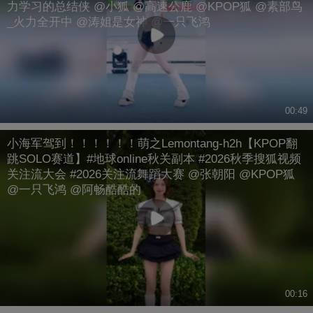
力学习的总结侠 @小狐 @高速公鹿 @KPOP狐 @素部鸟
_火力全开中 @涛姐是女神 @一只飞鸿
00:49
小海军驾到！！！！！！萌之Lemontang-h2h【KPOP翻
跳SOLO赛道】#地球online秋关副本 #2026秋季搜狐视频
关注流大会 #2026关注流舞蹈大赛 @张朝阳 @KPOP狐
@一只飞鸿 @阿畅酷酷的
00:16