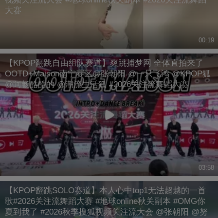
大赛
00:19
【KPOP翻跳自由组队赛道】爽跳捕梦网 全体直拍来了
OOTD+Maison南宁赛区@张朝阳 @一只飞鸿 @KPOP狐
@阿畅酷酷的 @潮流生活狐 #2026关注流舞蹈大赛
03:58
【KPOP翻跳SOLO赛道】本人心中top1无法超越的一首
歌#2026关注流舞蹈大赛 #地球online秋关副本 #OMG你
夏到我了 #2026秋季搜狐视频关注流大会 @张朝阳 @努