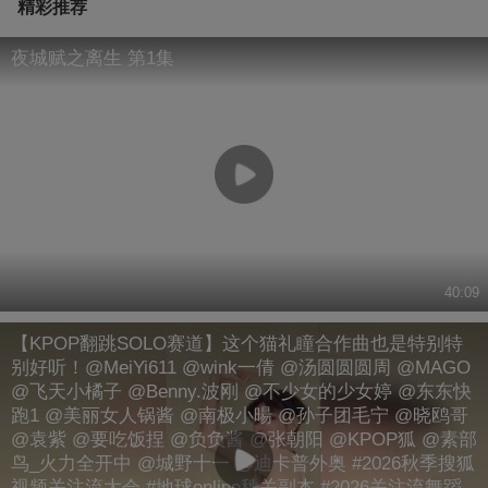
精彩推荐
夜城赋之离生 第1集
40:09
【KPOP翻跳SOLO赛道】这个猫礼瞳合作曲也是特别特
别好听！@MeiYi611 @wink一倩 @汤圆圆圆周 @MAGO
@飞天小橘子 @Benny.波刚 @不少女的少女婷 @东东快
跑1 @美丽女人锅酱 @南极小暘 @孙子团毛宁 @晓鸥哥
@袁紫 @要吃饭捏 @负负酱 @张朝阳 @KPOP狐 @素部
鸟_火力全开中 @城野十一 @迪卡普外奥 #2026秋季搜狐
视频关注流大会 #地球online秋关副本 #2026关注流舞蹈