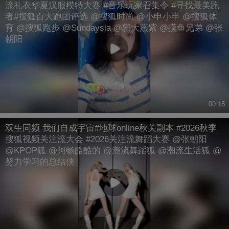
流礼衣华夏汉服模特大赛 #音乐玩家召集令 #寻找最美跑
者#搜狐百大跑团评选 @搜狐时尚 @小申小申 @搜狐体
育 @搜狐跑步 @Sundaysia @郭大燕紫 @摸鱼兄弟 @张
朝阳
00:15
双生同频 我们自成宇宙#地球online秋关副本 #2026秋季
搜狐视频关注流大会 #2026关注流舞蹈大赛 @张朝阳
@KPOP狐 @阿畅酷酷的 @潮流舞蹈狐 @潮流生活狐 @
努力学习的总结侠