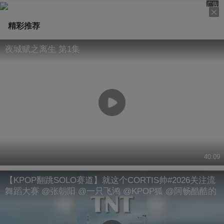
广告
精彩推荐
夜城赋之离生 第1集
40:09
【KPOP翻跳SOLO赛道】就这个CORTIS帅#2026关注流
舞蹈大赛 @张朝阳 @一只飞鸿 @KPOP狐 @阿畅酷酷的