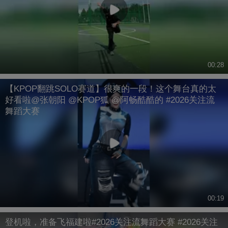
00:28
【KPOP翻跳SOLO赛道】很爽的一段！这个舞台真的太
好看啦@张朝阳 @KPOP狐 @阿畅酷酷的 #2026关注流
舞蹈大赛
00:19
登机啦，准备飞福建啦#2026关注流舞蹈大赛 #2026关注