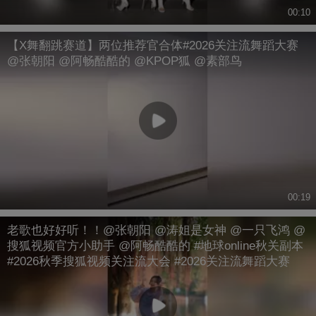
00:10
【X舞翻跳赛道】两位推荐官合体#2026关注流舞蹈大赛
@张朝阳 @阿畅酷酷的 @KPOP狐 @素部鸟
00:19
老歌也好好听！！@张朝阳 @涛姐是女神 @一只飞鸿 @
搜狐视频官方小助手 @阿畅酷酷的 #地球online秋关副本
#2026秋季搜狐视频关注流大会 #2026关注流舞蹈大赛