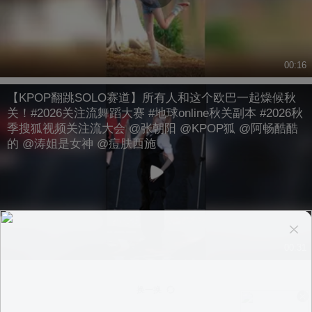
00:16
【KPOP翻跳SOLO赛道】所有人和这个欧巴一起燥候秋
关！#2026关注流舞蹈大赛 #地球online秋关副本 #2026秋
季搜狐视频关注流大会 @张朝阳 @KPOP狐 @阿畅酷酷
的 @涛姐是女神 @痘肤西施
00:31
换一换