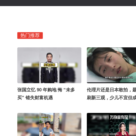
热门推荐
张国立忆 90 年购地 悔 “未多
伦理片还是日本敢拍，
买” 错失财富机遇
刷新三观，少儿不宜但
看