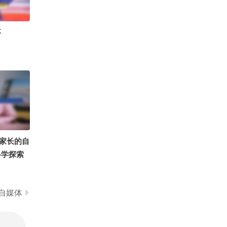
0
天天姐姐长姐姐短 姐姐饿了又不管！
事
家长的自
科学探索
课堂 #育
读
自媒体
刘刚战损版
陈翔六点