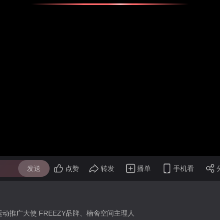
发送
点赞
转发
播单
手机看
动推广大使 FREEZY品牌、楠舍空间主理人