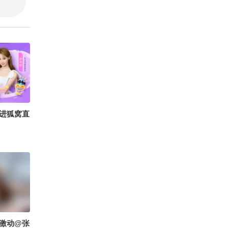
进狐窝直
激动@张