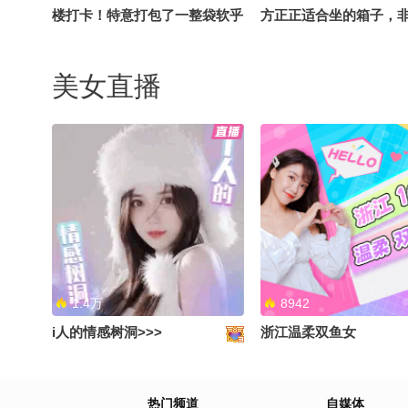
Studio @搜狐科技 @搜狐教育
楼打卡！特意打包了一整袋软乎
方正正适合坐的箱子，
@搜狐汽车 @搜狐体育 @搜狐
乎小娃娃当见面礼现场随机逮同
#出门攻略 @张朝阳 @泓
文化 @草莓Ma @搜狐综艺 @
事、偶遇粉丝统统免费送沉浸式
@搞笑狐
铁砣妹妹 @卫然 @贤姐说I醉酒
美女直播
探秘大厂办公区+线下派送福利
当歌
全程直播，蹲住更新别错过～
1.4万
8942
i人的情感树洞>>>
浙江温柔双鱼女
热门频道
自媒体