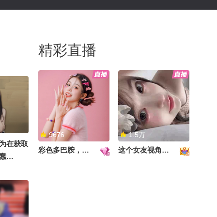
精彩直播
9676
1.5万
为在获取
彩色多巴胺，甜到心里啦！
这个女友视角好治愈~
蠢…