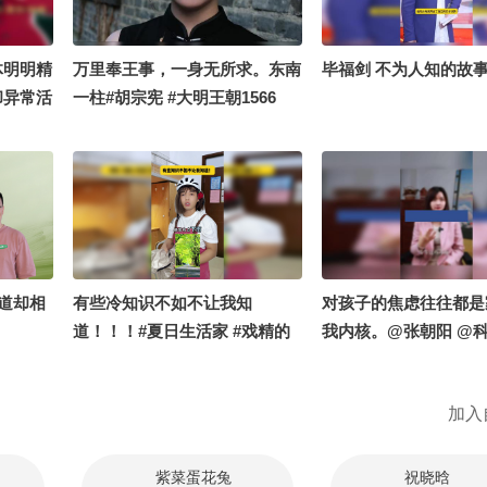
体明明精
万里奉王事，一身无所求。东南
毕福剑 不为人知的故
却异常活
一柱#胡宗宪 #大明王朝1566
清醒？两
入睡。你
区聊聊！
狐度 @
 @搜狐
日梦想家
斯汀
同道却相
有些冷知识不如不让我知
对孩子的焦虑往往都是
道！！！#夏日生活家 #戏精的
我内核。@张朝阳 @
日常
小组 #家庭教育 #父母
儿 #父母情绪 #家长必
加入
紫菜蛋花兔
祝晓晗