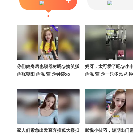
阿畅酷酷的 @狐言岁语 @搜狐
招聘 @伯言洛白 @Jen的很AI
@刘一杯 @小申小申 @小K财
宝书 @嘿凤梨like @饭饭小朋
友 @柒柒五今天早睡了么 @萌
爱moi @泰祺 @一张大脸 @柚
念yx @搞笑狐 @文化很有戏 @
辣眼小鑫 @Aries_丁丁 @名人
狐 @万物皆有理 @Messi 10 @
你们健身房也锁器材吗@搞笑狐
妈呀，太可爱了吧@小
一颗大萌叔 @慕慕有奶糖 @馮
@张朝阳 @泓 萱 @钟婷xo
@泓 萱 @一只多比 @钟
饭饭 @周沫Momo @摸鱼兄弟
@航航儿 @李旭的散装生物学
@小马同学努力吖 @春华姐姐
@泰祺 @孙悦老师 @李老师水
煮宇宙 @狐说有理 @见到你_很
高兴 @健康袁月 @猫哥说 @摄
影师1vanka @爽爽吖 @四象
家人们紧急出发直奔搜狐大楼扫
武悦小技巧，短期出门