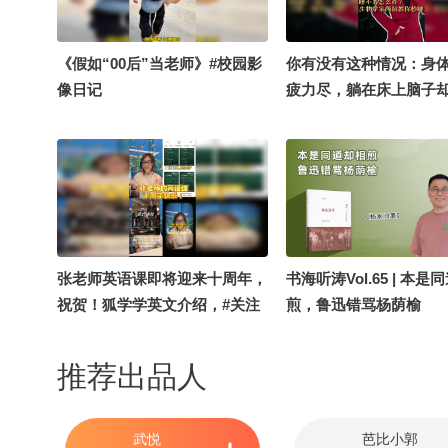
《假如“00后”当老师》#校园影
你有没有这种情况：身
像日记
疲力尽，躺在床上脑子
跃，越想要入睡，越是
招“欺骗”大脑，让你秒
有什么入睡妙招，评论
@张朝阳 @伯言洛白 @
搜狐新闻 @搜狐千里眼
垂钓 @狐言岁语 @白
SOHU @这样的你@贾
张老师英语课即将迎来十周年，
书海听涛Vol.65 | 本是
Justin @一张大脸
祝贺！狐学学英文介绍，#关注
煎，鲁迅错骂杨荫榆
流十年一刻 《Dead Poets
Society》隆重加入《张老师热
推荐出品人
爱的美国电影》播单，值得二刷
的电影。Watch it Now～ @张
朝阳 @狐克斯姐 @小丰本丰 @
武悦
芭比小郭