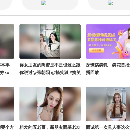
丰本丰
你女朋友的闺蜜是不是也这么跟
探班搞笑狐，笑花首播
婷xo
你说过@张朝阳 @搞笑狐 #搞笑
播回放
需要个方
粗发的五老哥，新朋友面基老友
面试第一次见人事这么