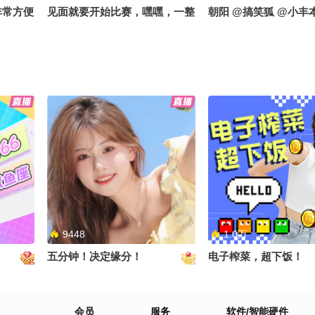
非常方便
见面就要开始比赛，嘿嘿，一整
朝阳 @搞笑狐 @小丰
萱520
个期待住了#搞笑是一种贡献 #
笑花笑草上线ing #笑花笑草偷
吃大赛 @搞笑狐 @张朝阳
9448
1.0万
五分钟！决定缘分！
电子榨菜，超下饭！
会员
服务
软件/智能硬件