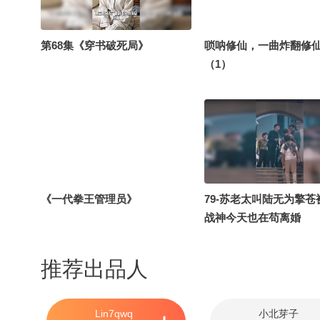
第68集《穿书破死局》
唢呐修仙，一曲炸翻修
（1）
《一代拳王管理员》
79-苏老太叫陆无为擎苍
战神今天也在苟离婚
推荐出品人
Lin7qwq
小北芽子