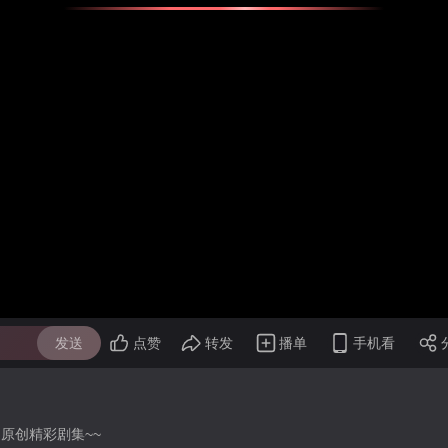
发送
点赞
转发
播单
手机看
原创精彩剧集~~