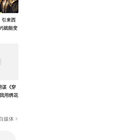
1.5万
形象管理师胡楠
方，引来西
垂钓就能变
阴谋《穿
我用绣花
自媒体
漫森追剧
斗罗全景