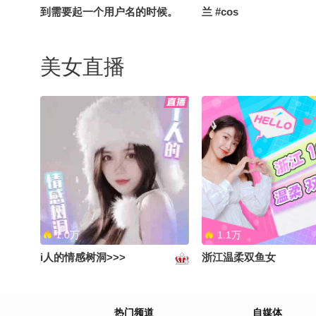
到需要起一个用户名的时候。
兰 #cos
#nikke胜利女神 #胜利女神
#cos
美女直播
我这条咸鱼，也不是太想翻身#
#巧克力和香子兰 #cos
芭芭拉 #cos #原神
1.0万
1.1万
i人的情感树洞>>>
浙江温柔双鱼女
#巧克力和香子兰 #cos
真不愧是我天上地下绝
热门频道
自媒体
可爱小宝贝！#胜利女神 #n