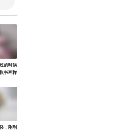
过的时候
棋书画样
我煎炒蒸
轻，刚刚