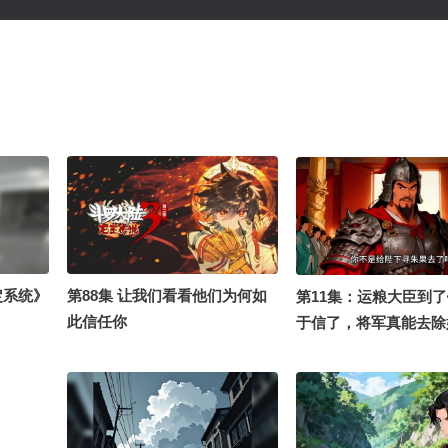
定系统》
第88集 让我们看看他们为何如
第11集：运粮大臣到
此信任你
于信了，将军真能去除
《边关不用我守》