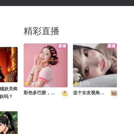
精彩直播
8643
1.3万
了镇妖关终
彩色多巴胺，甜到心里啦！
这个女友视角好治愈~
妖吗？