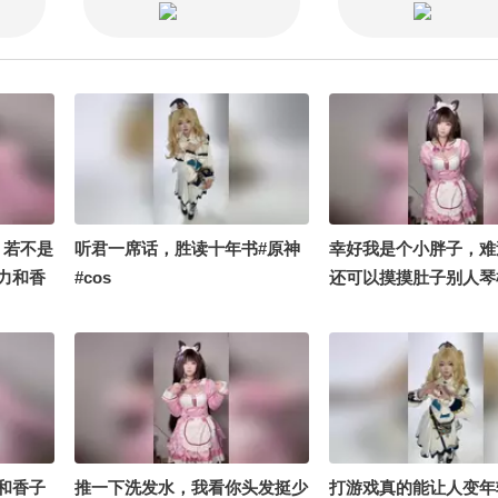
，若不是
听君一席话，胜读十年书#原神
幸好我是个小胖子，难
力和香
#cos
还可以摸摸肚子别人琴
样精通，我就厉害了，
炸，啥啥都吃#cos
和香子
推一下洗发水，我看你头发挺少
打游戏真的能让人变年