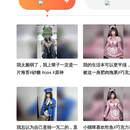
我太脆弱了，我上辈子一定是一
我的生活本可以更平须
片海苔#砂糖 #cos #原神
被这一身肥肉拖累#巧克
子兰 #cos
我总以为自己是独一无二的，直
小猫咪喜欢吃鱼#巧克力