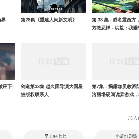
仙界
第28集《重建人间新文明》
第 38 集 - 威名震西
方教忌惮 - 洪荒：我
强
被应下-
剑道第33集 赵久国导演大国星
第7集：揭露怨灵教派
皓版权联系人
洛丽塔硬闯诡异游戏，
针暴打怨灵》
加入
早上好七七
小蓝灯剧场