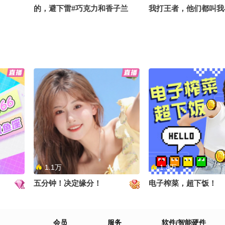
的，避下雷#巧克力和香子兰
我打王者，他们都叫我
#cos
原神 #芭芭拉 #cos
小猫#巧克力和香子兰 #cos
讲起道理 小嘴叭叭 摊
泪哗哗#胜利女神 #nik
神
1.1万
1.3万
五分钟！决定缘分！
电子榨菜，超下饭！
无仅有的
会员
服务
软件/智能硬件
ikke