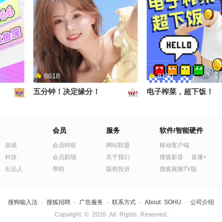
8618
8190
五分钟！决定缘分！
电子榨菜，超下饭！
会员
服务
软件/智能硬件
游戏
会员特权
网站联盟
移动客户端
科技
会员剧场
关于我们
搜狐影音
直播+
出品人
帮助
版权投诉
搜狐视频TV版
搜狗输入法
-
搜狐招聘
-
广告服务
-
联系方式
-
About SOHU
-
公司介绍
Copyright
©
2026 All Rights Reserved.