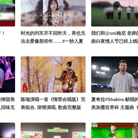
呀！
时光的列车开不回昨天，再也无
我们和@uni柚尼 老
法去爱像那些年……#一秒入夏
曲白夜情人节已经上线
的旋律 #无人知晓的我 #黄丽玲
为关注流而认识后一起
#ALin黄丽玲 @张朝阳 @阿畅
首歌哦！#OMG你夏到
酷酷的 @小丰本丰 @音乐狐 @
秒入夏的旋律 #夏日老
小狐 @努力学习的总结侠
畅酷酷的 @一只飞鸿 
@音乐狐
旋律甜美
陈瑞演唱一首《情罪合唱版》完
夏奇拉#Shakira 献唱的 
人回味无
美组合, 深情演唱, 歌曲完整版
美加墨世界杯 主题曲《D
Dai》再传捷报，以452
次流媒体播放量冲上Spo
球单曲榜亚军，创下发