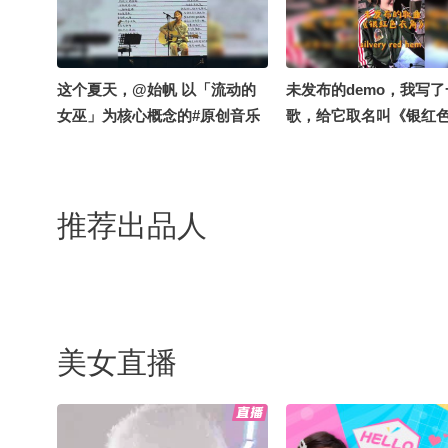
这个夏天，@始帆 以「流动的
未发布的demo，我写了
女巫」为核心概念的#原创音乐
歌，给它取名叫《银红
个人展演，携原创EP《理想自
角》。你能听出这首歌里
由》首发巡演。（巡演太忙我代
红色”吗？#春日好景当歌
发此条）行程表：7/31徐州
音乐处方 @搜狐视频官
推荐出品人
2666livehouse，8/1 南京CD拉
手 @张朝阳 @小狐 @音
丁pub，8/2 南京锯木头青旅，
努力学习的总结侠 @一
8/6 上海百新书局，8/7 上海好
气咖啡#一秒入夏的旋律 @咕叽
咕叽.
美女直播