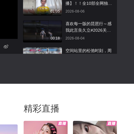
家带来一丝清凉我们一会
播】！！全10部全网独播
儿现场见吧！#张朝阳的
的好剧推荐来啦！！谁
01:05
2026-08-06
英语课十周年 @张朝阳
懂“独播”两个字的含金
@阿畅酷酷的 @音乐狐
量！！快来看看哪部你最
喜欢每一版的琵琶行～感
@小狼正在听
喜欢？！#高质量人类生
我此言良久立#2026关注
活图鉴 @张朝阳 @阿畅
流舞蹈大赛 #2026关注流
00:18
2026-08-04
酷酷的 @涛姐是女神 @
礼衣华夏汉服模特大赛
高速公鹿 @狐圈圈 @搜
空间站里的松弛时刻，周
狐视频欧美剧 @野玫瑰爆
末愉快！@张朝阳 @科学
款剧场 @小丰本丰 @搜
探索小组 @小丰本丰 @
00:16
2026-08-01
狐卞亮
高速公鹿 @萱爸航天启蒙
@大美兴凯湖 @医声英语
如梦•初醒秋水山庄空间首
@心悦是我 @溪宝22 @
场弘一法师雅集。一炉沉
努力学习的总结侠 @小狐
香，一曲《送别》，静听
00:48
2026-07-31
@叁柒不是贰拾壹 @孙悦
古琴流转。昨日还在山野
老师 @晓乐教授 @李旭
奔跑，奔赴万里山河；今
自动搓馒头机，真是开眼
精彩直播
的散装生物学 @李老师水
夜静坐雅室，体悟天心月
了#搞笑配音 @搞笑狐 @
煮宇宙 @蒋院长讲航天
圆。一动一静之间，看见
小狐狸439496497 @小狐
00:17
2026-07-31
@付虹医生 @虹静的敬生
人生两种光景。尘世奔走
@小狐狸439082286 @搜
活 @智贤律师
与向内观照，皆是修行。
狐视频官方小助手 @搜狐
我们和@uni柚尼 老师的