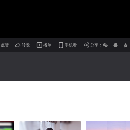
画面色彩调整
倍速
点赞
转发
播单
手机看
分享：