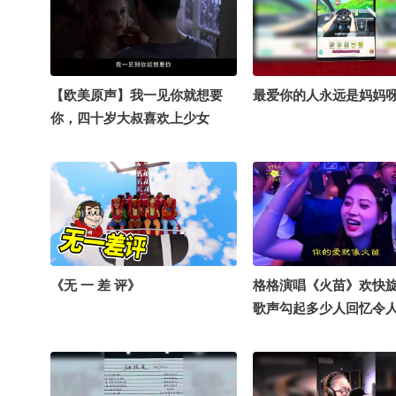
【欧美原声】我一见你就想要
最爱你的人永远是妈妈
你，四十岁大叔喜欢上少女
《无 一 差 评》
格格演唱《火苗》欢快
歌声勾起多少人回忆令
穷