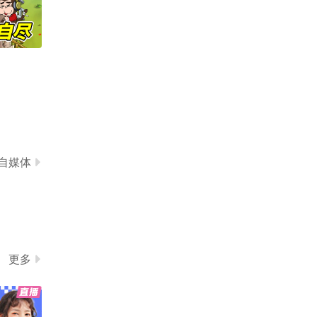
步之遥。
路训练营余先生 @搜狐时
家“德爷”交付他的纵横G7
尚 @心理学博士李蕊 @
00，同时还解锁了另一款
01:08
2026-08-04
搜狐体育 @搜狐跑步 @
全领域豪华越野皮卡纵横
长歌要努力吖 @一只月月
F700；希望这台G700以
抓住三伏40天！排湿“黄
呀
后能陪着他去更多没人走
金期”多吃这几种碳水，湿
过的地方！#纵横F700玩
气连根清!
00:47
2026-08-03
不封顶
这个夏天，@始帆 以「流
动的女巫」为核心概念的
#原创音乐 个人展演，携
00:44
2026-08-02
自媒体
原创EP《理想自由》首发
巡演。（巡演太忙我代发
差点步入上流社会#富婆 #
此条）行程表：7/31徐州
脱口秀 #嘉宝
2666livehouse，8/1 南京
01:18
2026-08-02
CD拉丁pub，8/2 南京锯
木头青旅，8/6 上海百新
布洛阿特峰雪崩至今发现
更多
书局，8/7 上海好气咖啡#
四具遗体 一名中国公民失
一秒入夏的旋律 @咕叽咕
踪
00:43
2026-08-02
叽.
小酒窝逛夜市享受没有妈