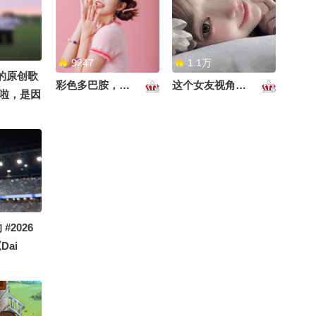
@周鹏享攀 @陈八桂 @
视频关注流大会 @张朝阳
原创歌曲白夜情人节已经
白日梦想家SOHU @钧月
上线啦，是因为关注流而
00:20
2026-07-29
@极限探索 @馒头船长
认识后一起合作的一首歌
@曹峻 @韩船长漂流记
哦！#OMG你夏到我了 #
@郎永淳 郎老师说梅西是
9247
1.1万
@张朝阳 @红衣大叔周鸿
一秒入夏的旋律 #夏日老
青春的印记，希望有一场
师的原创歌
祎 @登山队阿贵 @汗斯
彩色多巴胺，甜到心里啦！
这个女友视角好治愈~
友记 @阿畅酷酷的 @一
完美的结局告别世界杯～
01:41
2026-07-19
啦，是因
山里野 @狐克斯姐 @搜
只飞鸿 @张朝阳 @音乐
@张朝阳 @狐克斯姐 @
合作的一
狐户外 @超燃的KC
狐
晏成的财经观察 @逸君子
这个马路还过得去吗？@
我了 #一
@摸鱼兄弟 @痘肤西施
搞笑狐 @小狐 @张朝阳 #
友记 @阿
@高速公鹿 @涛姐是女神
萌娃萌宠笑翻天
01:03
2026-07-17
@小南瓜呱呱 @小萌子昂
@张朝阳
戴军老师演唱《阿莲》唤
起了很多人的记忆吧#寻
3823
找最美跑者#搜狐百大跑
05:02
2026-04-19
辣妹子晴天已上线
#2026
团评选 分享给大家欣赏#2
ai
026春季搜狐视频关注流
你来时携那风月无边太惊
大会 #欢迎登陆春关岛 @
艳,也胆敢许我最刻骨誓言
万2734
张朝阳 @摸鱼兄弟 @搜
#戏腔 #张曦匀
tify全
00:33
2026-08-04
狐健康 @狐克斯姐 @搜
行以来最
狐母婴 @搜狐教育 @环
今天特别开心，给探险