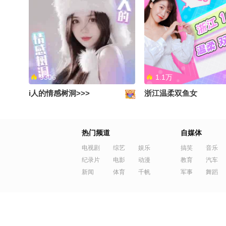
9306
1.1万
i人的情感树洞>>>
浙江温柔双鱼女
热门频道
自媒体
电视剧
综艺
娱乐
搞笑
音乐
纪录片
电影
动漫
教育
汽车
新闻
体育
千帆
军事
舞蹈
1.0万
1.4万