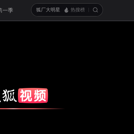
第一季
亮度
标准
饱和度
100
对比度
100
循环播放