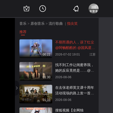
音乐
原创音乐
流行歌曲
指尖笑
>
>
|
推荐
不期而遇的人，误了红尘
@阿畅酷酷的 @国风星探
官 @张朝阳 #2026关注流
00:22
2026-07-02 19:01
江苏
礼衣华夏汉服模特大赛
找不到工作让闺蜜养我，
她的反应竟然是……@小
狐 @张朝阳 @搞笑狐
01:30
2026-08-06
在去张老师英文课十周年
活动现场的路上发一首奥
的原创英文歌live！《Hell
01:33
2026-08-06
o Christmas，byebye De
cember》希望给夏天的大
搜狐视频【全网独