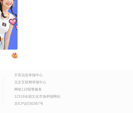
妈的夜宵 开心直呼：没有
人能管着我了
00:30
2026-08-02
抽象一下｜舞蹈人的暑假
喝水量得按吨算#2026关
注流国风舞乐大赛
00:18
2026-08-01
老板，事情交给我，你就
操心吧
04:48
2026-07-31
不良信息举报中心
8万吨核航母，被西方阴
北京互联网举报中心
谋拆成废铁，34年后以水
网络110报警服务
下杀器身份重生
04:18
2026-07-31
12318全国文化市场举报网站
京ICP证030367号
一片干掉的咖啡渍，是怎
么影响芯片制造的？
11:19
2026-07-30
成为你自己的父亲 ——一