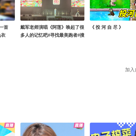
佳成绩，距离冠军仅一
一首
戴军老师演唱《阿莲》唤起了很
《 投 河 自 尽 》
色衣
多人的记忆吧#寻找最美跑者#搜
的“银
狐百大跑团评选 分享给大家欣
 #我的
赏#2026春季搜狐视频关注流大
方小助
会 #欢迎登陆春关岛 @张朝阳
乐狐 @
@摸鱼兄弟 @搜狐健康 @狐克
加入
只飞鸿
斯姐 @搜狐母婴 @搜狐教育 @
环路训练营余先生 @搜狐时尚
@心理学博士李蕊 @搜狐体育
@搜狐跑步 @长歌要努力吖 @
一只月月呀