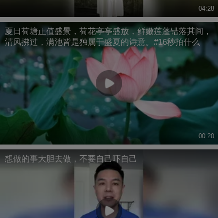
04:28
夏日荷塘正值盛景，荷花亭亭盛放，鲜嫩莲蓬错落其间，
清风拂过，满池皆是独属于盛夏的诗意。#16秒拍什么
00:20
想做的事大胆去做，不要自己吓自己