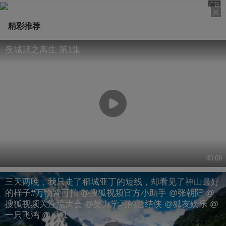
广告
精彩推荐
夜城赋之离生 第1集
40:09
三天两晚，我只走了稻城亚丁的短线，却看见了神山最好
的样子#万物皆可拍 @搜狐视频官方小助手 @张朝阳 @
搜狐视频关注流大会 @努力学习的总结侠 @狐友娱乐 @
一只飞鸿 @小狐