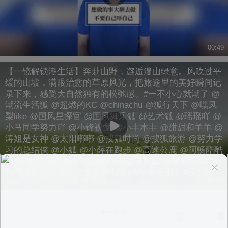
00:49
【一镜解锁潮生活】奔赴山野，邂逅漫山绿意。风吹过平
缓的山坡，满眼治愈的草原风光，把旅途里的美好瞬间记
录下来，感受大自然独有的松弛感。#一不小心就潮了 @
潮流生活狐 @超燃的KC @chinachu @狐行天下 @嘿凤
梨like @国风星探官 @国风舞乐狐 @艺术狐 @瑶瑶吖 @
小马同学努力吖 @小锋视觉 @小丰本丰 @甜甜和羊羊 @
涛姐是女神 @太阳嘟嘟 @搜狐时尚 @搜狐旅游 @努力学
习的总结侠 @小狐 @小薛在跑步 @高速公鹿 @阿畅酷酷
的 @爱跑步的小马 @无敌小凤 @溪宝22 @张朝阳#2026
秋季搜狐视频关注流大会 #地球online秋关副本 #关注流
00:43
十年一刻
换一换