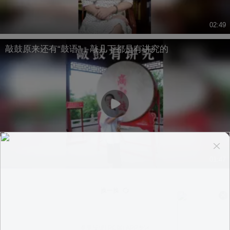
02:49
敲鼓原来还有“鼓语”，敲几下都是有讲究的
01:47
换一换
意见反馈
|
PC版
|
APP专区