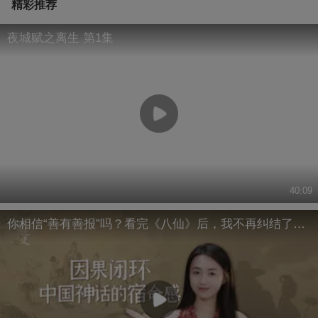
精彩推荐
夜城赋之离生 第1集
40:09
你相信“善有善报”吗？看完《八仙》后，我不再纠结了…