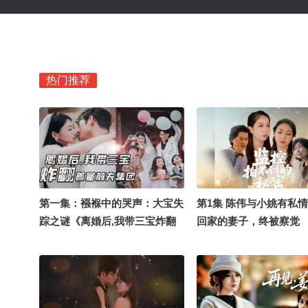
热门推荐
第一集：襁褓中的哭声：大宝失
第1集 陈伟与小姚有私
踪之谜《离婚后,我带三宝炸翻
回家的妻子，终被察觉 
首富前夫集团》
拍不到的秘密》