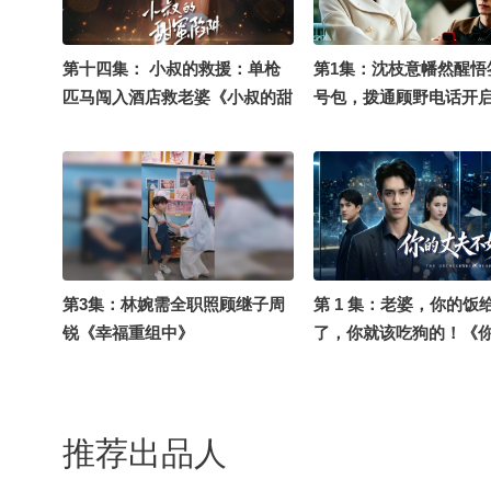
第十四集： 小叔的救援：单枪
第1集：沈枝意幡然醒悟
匹马闯入酒店救老婆《小叔的甜
号包，拨通顾野电话开
蜜陷阱》
（再见，姜寒声）
第3集：林婉需全职照顾继子周
第 1 集：老婆，你的饭
锐《幸福重组中》
了，你就该吃狗的！《
不好惹》
推荐出品人