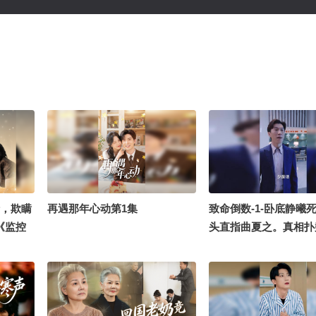
情，欺瞒
再遇那年心动第1集
致命倒数-1-卧底静曦
《监控
头直指曲夏之。真相扑
各方势力在谎言与阴谋