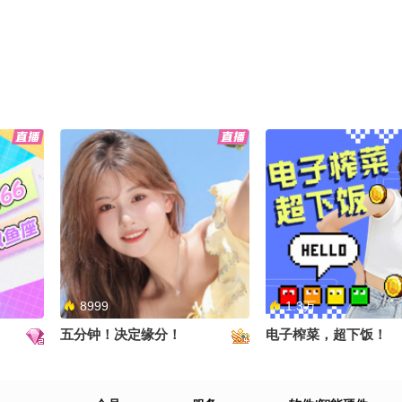
8999
1.3万
五分钟！决定缘分！
电子榨菜，超下饭！