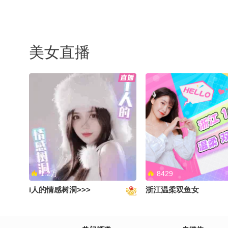
美女直播
1.2万
8429
i人的情感树洞>>>
浙江温柔双鱼女