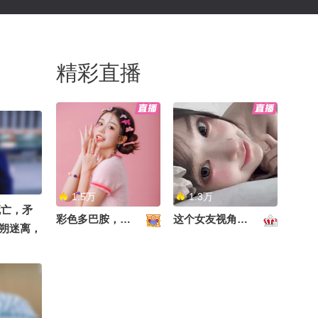
精彩直播
1.5万
1.3万
死亡，矛
彩色多巴胺，甜到心里啦！
这个女友视角好治愈~
朔迷离，
中角力。