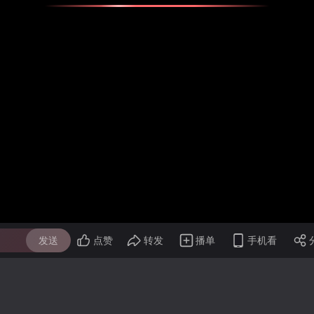
发送
点赞
转发
播单
手机看