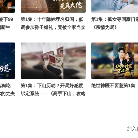
签下99
第1集：十年隐姓埋名归国，低
第1集：孤女寻回豪门
启新生
调参加孙子婚礼，竟被全家当众
《亲情为局》
嫌弃！《回国老奶竟是真大佬》
给狗吃
第1集：下山历劫？开局好感度
绝世神医不要惹第1集
你的丈夫
绑定系统——《高手下山，攻略
就变强》
加入