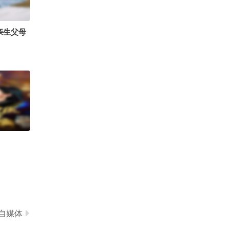
0
辣妹子晴天已上线
亲生父母
自媒体