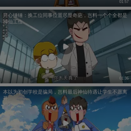
01:57
开心锤锤：换工位同事位置尽显奇葩，岂料一个个全都是
神仙工位
01:36
本以为初创学校是骗局，岂料最后神仙待遇让学生不愿离
开