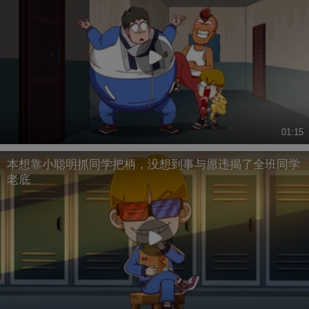
01:15
本想靠小聪明抓同学把柄，没想到事与愿违揭了全班同学
老底