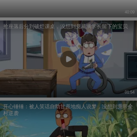
40:09
抢座落后分到破烂课桌，没想到竟藏满学长留下的宝贝
01:54
开心锤锤：被人笑话自助甘蔗地痴人说梦，没想到竟带全
村逆袭