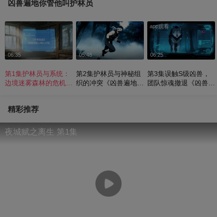
凶兽遍地你管他叫护林员
app观看
06:35
05:48
06:25
第1集护林员与系统：
第2集护林员与神秘组
第3集误触S级凶兽，
边境迷雾森林的危机
织的冲突《凶兽遍地你
团队惊魂撤退《凶兽遍
《凶兽遍地你管他叫护
管他叫护林员》
地你管他叫护林员》
林员》
精彩推荐
夜城赋之离生 第1集