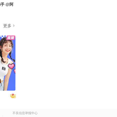
手 @阿
 @小申
狐 @小丰
更多
，却长出
!#网络主
约图木舒
润疆非遗增
 @健康狐
 @高速
助手 @
不良信息举报中心