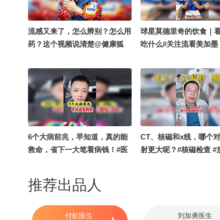
医生 @刘加勇医生 @男科于文
晓医生 @涛姐是女神
流感又来了，怎么辨别？怎么用
球星莫德里奇的饮食｜
药？这个视频说清楚@健康狐
吃什么#关注流看美加墨 
@皮肤科周星医生 @张朝阳 @
莫德里奇 @张朝阳 @
付虹医生
@健康狐 @知识狐 @
@鑫宇普拉提老师 @米
提老师 @Nagi真的很文
教练 @运动嘉嘉油！ 
师 @阿丹yoga @王腿腿
柚念yx @溪宝22 @小
6个大病前兆，早知道，真的能
CT、核磁和x线，哪个
搜狐体育 @小狐 @努
救命，省下一大笔看病钱！#医
射更大呢？#核磁检查 #
总结侠
学科普
影像学检查 @皮肤科周
@儿科马大夫 @皮小徐
推荐出品人
健康狐 @一只飞鸿 @张
付虹医生
刘加勇医生