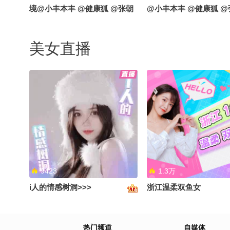
境@小丰本丰 @健康狐 @张朝
@小丰本丰 @健康狐 
阳 ＃网络主播新疆兵团赋能行
＃文化润疆非遗添彩
美女直播
你以为的坏习惯，其实是身体在
怎么自测子宫脱垂 ?@
喊累!@搜狐视频官方小助手 @
@涛姐是女神 @张朝阳
阿畅酷酷的 @高速公鹿 @小申
狐 @小丰本丰 @柚念yx
小申 @小丰本丰 @健康狐 @张
朝阳 @成长狐 @月涵书舍 @小
9423
1.3万
狐 @明星狐 @狐圈圈 @LifeX
生命解码 @后厂村长看大厂
i人的情感树洞>>>
浙江温柔双鱼女
公厕马桶水溅到屁股上，会感染
“玉女十三针”揿针跟练
热门频道
自媒体
疾病吗 ?@小丰本丰 @健康狐
了!@阿畅酷酷的 @付虹