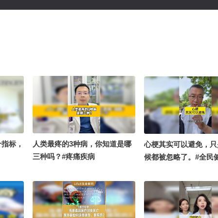
个指标，
人类最疼的3种病，你知道是哪
心梗其实可以避免，只
三种吗？#疼痛疾病
候都被忽略了。#全民
提升 @感染科李侗曾 
频官方小助手 @何懿医
立烟雨 @黄晓明 @Joj
张朝阳 @健康狐 @金