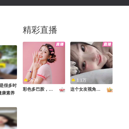
精彩直播
9538
1.1万
是很多时
彩色多巴胺，甜到心里啦！
这个女友视角好治愈~
健康素养
@搜狐视
生 @鹤
o医生 @
子生活 @