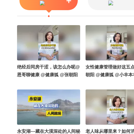
绝经后同房干涩，该怎么办呢@
女性健康管理做好这五点
恩哥聊健康 @健康狐 @张朝阳
朝阳 @健康狐 @小丰本
@小丰本丰 @中医赵帅 @LifeX
申小申 @涛姐是女神 
生命解码 @搜狐视频官方小助
频官方小助手 @阿畅酷
手
永安湖––藏在大漠深处的人间秘
老人味从哪里来？如何