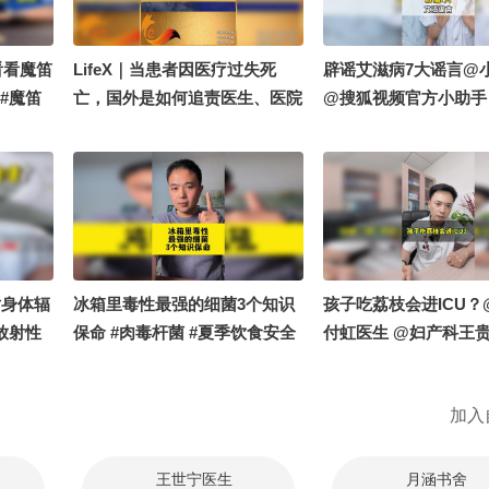
陈医生夫妇 @普外耿医
虹医生 @巩玺医生
看看魔笛
LifeX｜当患者因医疗过失死
辟谣艾滋病7大谣言@
#魔笛
亡，国外是如何追责医生、医院
@搜狐视频官方小助手
小丰本丰
的？
阳 @阿畅酷酷的 @小
东部世界
狐 @健康狐
娜普拉
静 @VV
@阿敏老
VV @
申小申 @
对身体辐
冰箱里毒性最强的细菌3个知识
孩子吃荔枝会进ICU？
力学习的
放射性
保命 #肉毒杆菌 #夏季饮食安全
付虹医生 @妇产科王
星医生
@心理学博士李蕊 @心理咨询
@皮肤科周星医生 @
医生 @
师张银玲 @演员明莉 @注册营
医生 @崔强医生 @小
加入
朝阳
养师董文翠 @王思露营养师 @
努力学习的总结侠 @小
消化博士缪医生 @薄世宁医生
朝阳 @涛姐是女神 @
@Jojo医生 @在下散财 @中医
普外耿医生 @儿童营
王世宁医生
月涵书舍