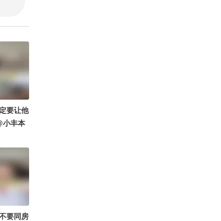
荔枝病 #
病
定要让他
@小丰本
@小申小申
酷的 @
不要同房