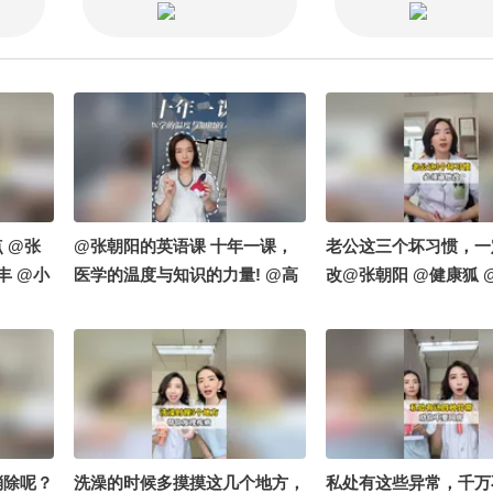
赵帅 @付虹医生 @怀章说药 @
@注册营养师董文翠 #
一颗大萌叔 @儿科马大夫 @张
过量食用荔枝易得荔枝
朝阳 @树博士
 @张
@张朝阳的英语课 十年一课，
老公这三个坏习惯，一
丰 @小
医学的温度与知识的力量! @高
改@张朝阳 @健康狐 
@搜狐视
能量姐姐麻宁 @阿畅酷酷的 @
丰 @LifeX生命解码 
酷的
搜狐视频官方小助手 #关注流十
@涛姐是女神 @阿畅酷
年一刻 @小申小申 @小丰本丰
搜狐视频官方小助手
@健康狐 @张朝阳 @成长狐
消除呢？
洗澡的时候多摸摸这几个地方，
私处有这些异常，千万