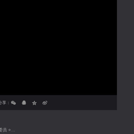
亮度
标准
饱和度
100
对比度
100
循环播放
画面色彩调整
倍速
分享：
⭐️《病没病身体比你早知道》作者 ⭐️老婆毕业于211、985院校 ⭐️中国健康促教协会传播分会委员 ⭐️CHTV新媒体传播委员会委员 ⭐️中国人口福利基金会公益爱心助力官 ⭐️2023年度健康科普领航人物 ⭐️2022年度粉红丝带公益传播官 ⭐️谢谢大家的支持与喜爱