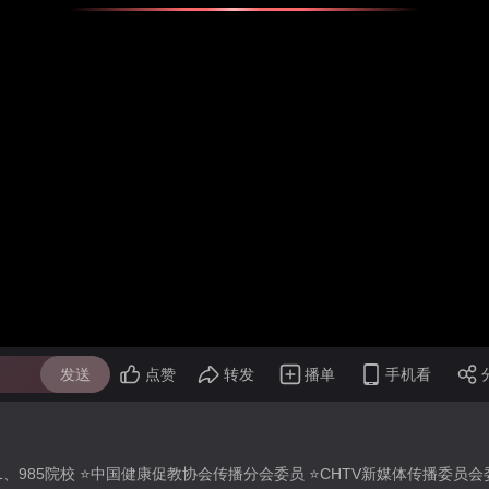
发送
点赞
转发
播单
手机看