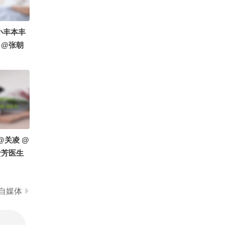
生 @付
2337
长的好看一点怎么了？
小丰本丰
 @张朝
狐 @成长
@关凌 @
贵芳医生
耳鼻喉刘
丰本丰 @
自媒体
狐 @张
健康狐 @
养师王斌
中医赵帅
徐昊医生