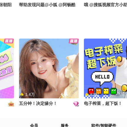
@张朝阳
帮助发现问题@小狐 @阿畅酷
哦 @搜狐视频官方小助
酷的 @健康狐 @张朝阳 @小丰
畅酷酷的 @涛姐是女神
本丰 @涛姐是女神
小申 @张朝阳 @健康
本丰
小申小申
唐锦书院–图木舒克的文化润疆
沙漠里长不出脆弱的草
 @健康
公益课堂@涛姐是女神 @搜狐
了浑身是宝的“油莎豆”
视频官方小助手 @小丰本丰 @
播新疆兵团赋能行＃相
健康狐 @张朝阳 @高速公鹿 #
克#相约唐王城#文化
网络主播新疆兵团赋能行# #相
彩 @成长狐 @张朝阳
1.4万
8207
约唐王城##文化润疆非遗添彩
@小丰本丰 @小申小申
##这就是兵团#
公鹿 @搜狐视频官方小
五分钟！决定缘分！
电子榨菜，超下饭！
阿畅酷酷的
版来
会员
服务
软件/智能硬件
医生 @