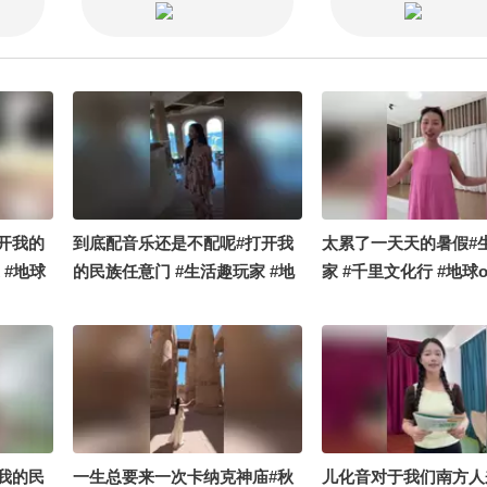
之有据@ 忠诚TALK
秦逐风V @罗富强观察
相灵talk @ 河东三叔
天下
开我的
到底配音乐还是不配呢#打开我
太累了一天天的暑假#
 #地球
的民族任意门 #生活趣玩家 #地
家 #千里文化行 #地球on
G你夏到
球online秋关副本 #定格夏日美
关副本 #OMG你夏到
好
我的民
一生总要来一次卡纳克神庙#秋
儿化音对于我们南方人