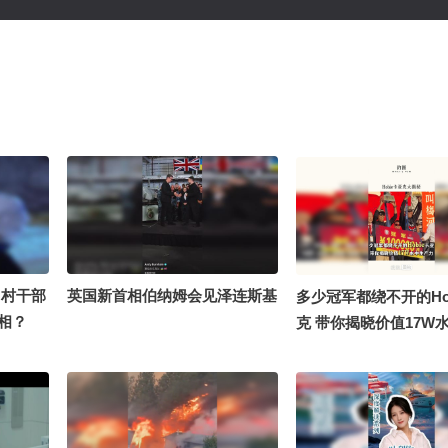
，村干部
英国新首相伯纳姆会见泽连斯基
多少冠军都绕不开的Ho
真相？
克 带你揭晓价值17W
力@摸鱼兄弟 @老高
了 @damn兄弟