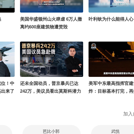
集
美国华盛顿州山火肆虐 6万人撤
叶利钦为什么能得人心
离约600座建筑物遭焚毁
就位！中
还未全国动员，普京暴兵已达
美军中东最高指挥官建
亮出来了
242万，美议员看出莫斯科潜力
炸：目标基本打完，再
急赴俄
#美军中东最高指挥官
轰炸 @ 千里眼小当家@ 
加入
世界@ 世界TODAY@
@张朝阳@ 努力学习
@ 小丰本丰@文化很有
芭比小郭
武悦