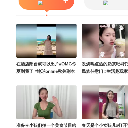
在酒店阳台就可以出片#OMG你
发烧喝点热的奶茶吧#打
夏到我了 #地球online秋关副本
民族任意门 #生活趣玩家
#搞笑是一种贡献 #定格夏日美
online秋关副本 #OM
好
我了
准备带小孩们拍一个美食节目哈
春天是个小女孩儿#打开