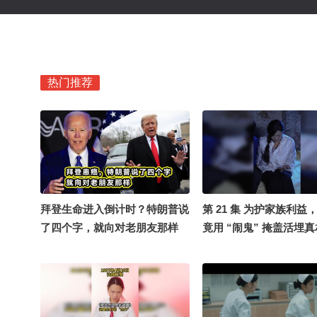
热门推荐
拜登生命进入倒计时？特朗普说
第 21 集 为护家族利益
了四个字，就向对老朋友那样
竟用 “闹鬼” 掩盖活埋
《荒屋血契》