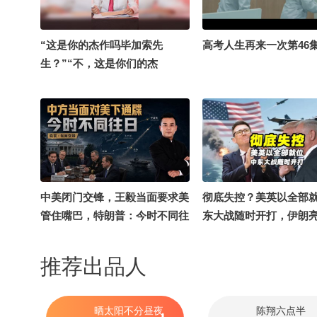
“这是你的杰作吗毕加索先
高考人生再来一次第46
生？”“不，这是你们的杰
作。”#千里文化行 #历史 #毕加
索
中美闭门交锋，王毅当面要求美
彻底失控？美英以全部
管住嘴巴，特朗普：今时不同往
东大战随时开打，伊朗
日
底牌@千里眼小当家
推荐出品人
晒太阳不分昼夜
陈翔六点半