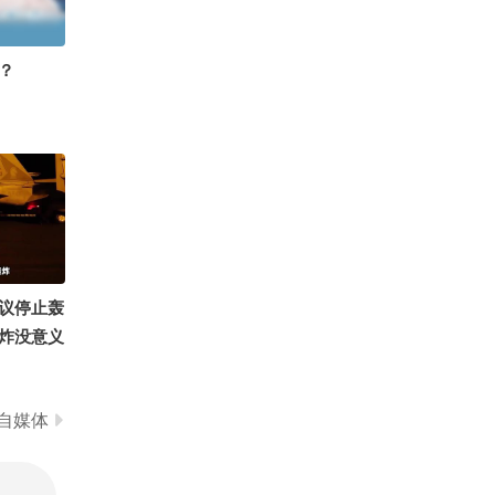
0
天天姐姐长姐姐短 姐姐饿了又不管！
？
议停止轰
炸没意义
建议停止
NICE
自媒体
 知世视频
的总结侠
戏 @闫
項漂亮
祝晓晗