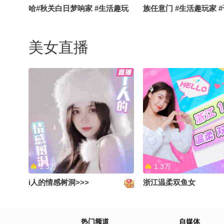
哈#秋关白日梦响家 #生活趣玩
族任意门 #生活趣玩家 
家 #地球online秋关副本
化行 #地球online秋关
美女直播
自制百香果渍桃子#生活趣玩家
bp 的绕口令一起来练一
#地球online秋关副本 #OMG你
里文化行 #OMG你夏到我
夏到我了
球online秋关副本 #搞
贡献
1.3万
1.3万
i人的情感树洞>>>
浙江温柔双鱼女
中午课件吃最近爱的泡面#OMG
最近吃太多 赶紧消化一
热门频道
自媒体
你夏到我了 #地球online秋关副
文化行 #生活趣玩家 #地