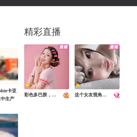
精彩直播
1.4万
1.2万
bie卡亚
彩色多巴胺，甜到心里啦！
这个女友视角好治愈~
水中生产
太是那个