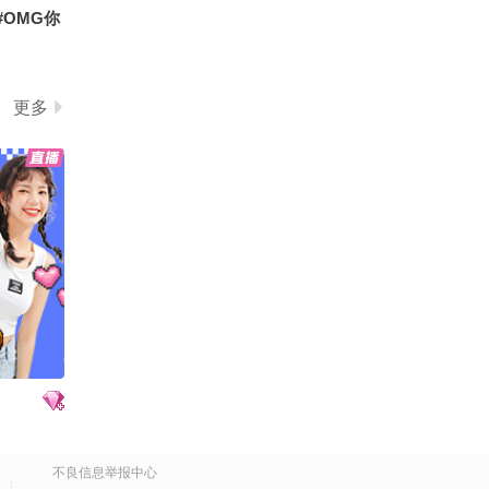
#OMG你
贡献 #定
更多
活趣玩家
ine秋关
不良信息举报中心