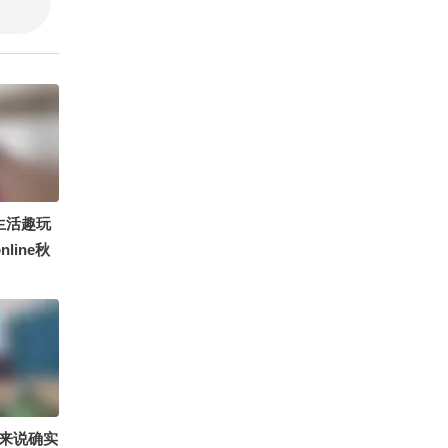
@顾春秋@
室@ 陈
@浩然观
生活趣玩
line秋
我了
来说确实