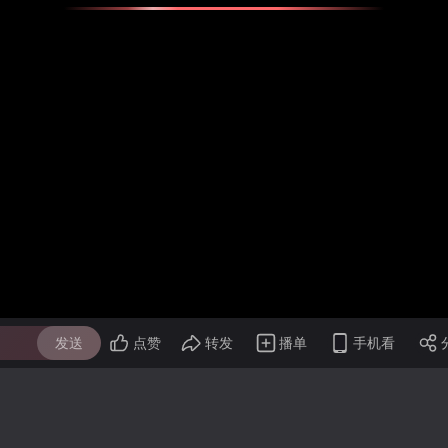
发送
点赞
转发
播单
手机看