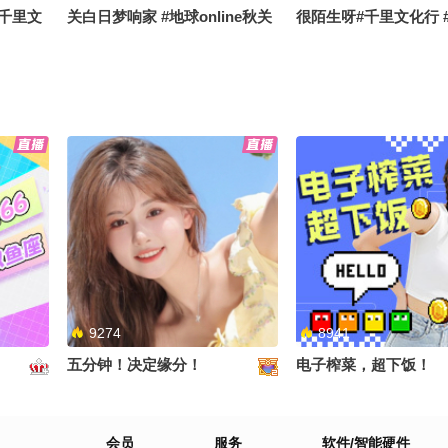
#千里文
关白日梦响家 #地球online秋关
很陌生呀#千里文化行 
副本
副本 #OMG你夏到我了
夏到我了 #搞笑是一种
格夏日美好
练呀#千
第一次吃深盘披萨#生活趣玩家
《聪明的小韩愈 》#生
了 #地
#地球online秋关副本 #搞笑是
#千里文化行 #地球onl
笑是一种
一种贡献 #定格夏日美好
副本 #搞笑是一种贡献
9274
8941
五分钟！决定缘分！
电子榨菜，超下饭！
下#千里
会员
服务
软件/智能硬件
球