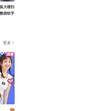
狐大楼扫
整袋软乎
随机逮同
送沉浸式
派送福利
错过～
更多