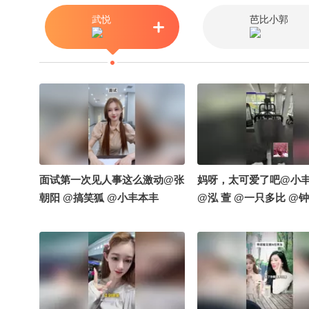
武悦
芭比小郭
面试第一次见人事这么激动@张
妈呀，太可爱了吧@小
朝阳 @搞笑狐 @小丰本丰
@泓 萱 @一只多比 @钟