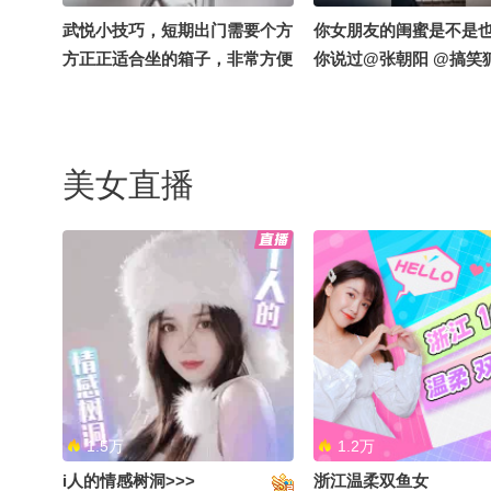
武悦小技巧，短期出门需要个方
你女朋友的闺蜜是不是
方正正适合坐的箱子，非常方便
你说过@张朝阳 @搞笑狐
#出门攻略 @张朝阳 @泓萱520
@搞笑狐
美女直播
1.5万
1.2万
i人的情感树洞>>>
浙江温柔双鱼女