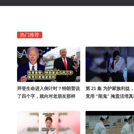
热门推荐
拜登生命进入倒计时？特朗普说
第 21 集 为护家族利益
了四个字，就向对老朋友那样
竟用 “闹鬼” 掩盖活埋
《荒屋血契》