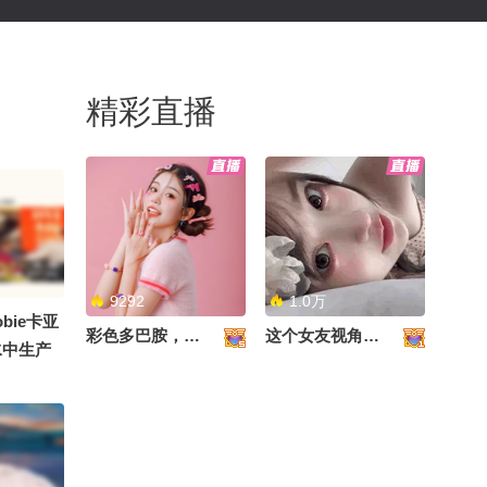
精彩直播
9292
1.0万
bie卡亚
彩色多巴胺，甜到心里啦！
这个女友视角好治愈~
水中生产
太是那个