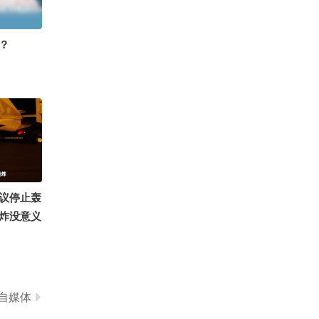
0
古筝国风仙女沫沫吖
？
议停止轰
炸没意义
建议停止
NICE
 知世视频
的总结侠
自媒体
戏 @闫