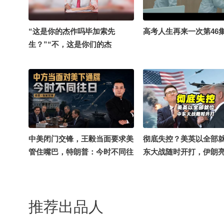
“这是你的杰作吗毕加索先
高考人生再来一次第46
生？”“不，这是你们的杰
作。”#千里文化行 #历史 #毕加
索
中美闭门交锋，王毅当面要求美
彻底失控？美英以全部
管住嘴巴，特朗普：今时不同往
东大战随时开打，伊朗
日
底牌@千里眼小当家
推荐出品人