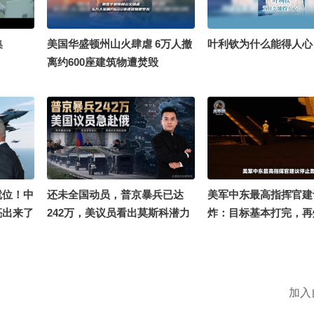
集
美国华盛顿州山火肆虐 6万人撤
叶利钦为什么能得人心
离约600座建筑物遭焚毁
就位！中
还未全国动员，普京暴兵已达
美军中东最高指挥官建
亮出来了
242万，美议员看出莫斯科潜力
炸：目标基本打完，再
急赴俄
#美军中东最高指挥官
轰炸 @ 千里眼小当家@ 
世界@ 世界TODAY@
@张朝阳@ 努力学习
加入
@ 小丰本丰@文化很有