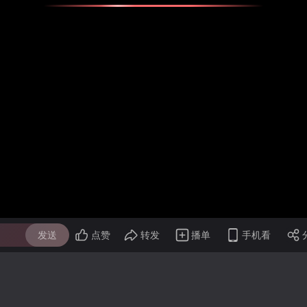
发送
点赞
转发
播单
手机看