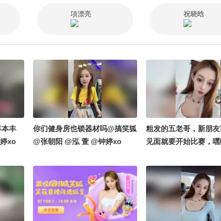
之有据@ 忠诚TALK
項漂亮
祝晓晗
秦逐风V @罗富强观察
相灵talk @ 河东三叔
天下
丰本丰
你们健身房也锁器材吗@搞笑狐
粗发的五老哥，新朋友
婷xo
@张朝阳 @泓 萱 @钟婷xo
见面就要开始比赛，嘿
个期待住了#搞笑是一种
笑花笑草上线ing #笑
吃大赛 @搞笑狐 @张