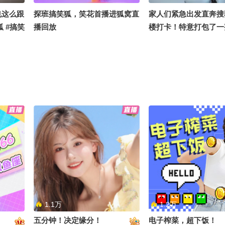
也这么跟
探班搞笑狐，笑花首播进狐窝直
家人们紧急出发直奔搜
 #搞笑
播回放
楼打卡！特意打包了一
乎小娃娃当见面礼现场
事、偶遇粉丝统统免费
探秘大厂办公区+线下
全程直播，蹲住更新别
1.1万
1.2万
五分钟！决定缘分！
电子榨菜，超下饭！