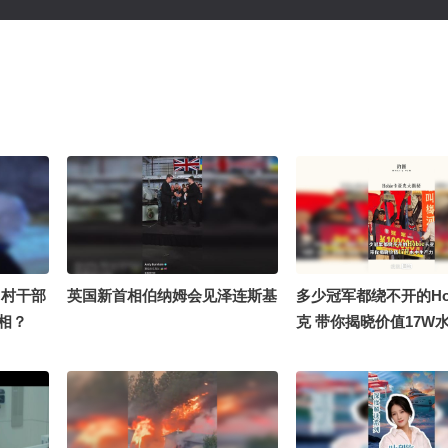
，村干部
英国新首相伯纳姆会见泽连斯基
多少冠军都绕不开的Ho
真相？
克 带你揭晓价值17W
力@摸鱼兄弟 @老高
了 @damn兄弟