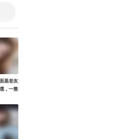
@顾春秋@
刘刚战损版
陈翔六点
室@ 陈
@浩然观
面基老友
嘿，一整
贡献 #
花笑草偷
朝阳