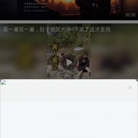
01:02
看一遍笑一遍，肚子都笑的痛#不装了这才是我
00:36
换一换
意见反馈
|
PC版
|
APP专区