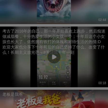
02:44
考古了2016年的自己，那一年开始喜欢上跑步，然后痴迷
做减脂餐，十分热爱生活的小女孩一个；十年后这个小女
孩也长大了，依然拥有铁打的体魄和对待生活的热情:D
欢迎大家也分享下十年前后的自己坚持了什么、改变了什
么！长期主义放光芒～#关注流十年一刻
00:18
老板是我爸