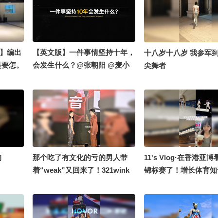
道】编出
【英文版】一件事情坚持十年，
十八岁十八岁 我参军到
是要怎。
会发生什么？@张朝阳 @麦小
尖舞者
注流大会
麦
#地球
是黑衣男
的
那个吃了有文化的亏的男人带
11's Vlog·在香港亚
着“weak”又回来了！321wink
锦标赛了！增长体育知
一下吧~#吴谨言 #陈哲远 #御廷
【一镜解锁潮生活】@
谣 @张朝阳 @一张大脸 @这样
@阿畅酷酷的 @潮流生
的你
搜狐视频官方小助手 