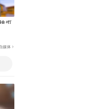
为它正在上演“吞并”戏
心就潮了
01:24
2026-08-06
Rian.小冉 @hwasa_莎莎
码，且直扑浙江或北上！
@KonDou_ @21摆烂练
明进东海，9-10日是关键
@郎永淳 郎老师说梅西是
舞版 @长亭里的晚 @阿
期，舟山已停航。回港、
青春的印记，希望有一场
畅酷酷的 @老公王JEPU
收阳台、盯预警，这三件
会 #打
完美的结局告别世界杯～
01:41
2026-07-19
NG_QF @lar崽 @Lynn冷
事现在就得做。#三台共
@张朝阳 @狐克斯姐 @
冷 @Rina小团子 @正崎
舞 #台风路径 #台风白海
晏成的财经观察 @逸君子
跨越57天的延时摄影，见
@彭大虾Nora @悲伤猪
豚 #天气有话说 #本地新
@摸鱼兄弟 @痘肤西施
证从筑巢到雏鸟离巢的完
皮 @Tongggggg @要吃
闻
@高速公鹿 @涛姐是女神
整过程
03:01
2026-08-06
自媒体
饭捏 @迪卡普外奥 @丹
@小南瓜呱呱 @小萌子昂
妮不是小猪 @呙呙子 @
你来时携那风月无边太惊
哈尔弟弟 @MAGO @NA
艳,也胆敢许我最刻骨誓言
項漂亮
祝晓晗
N南南 @小杜小杜！ @Ya
#戏腔 #张曦匀
00:33
2026-08-04
是栗子
今天特别开心，给探险
家“德爷”交付他的纵横G7
00，同时还解锁了另一款
01:08
2026-08-04
全领域豪华越野皮卡纵横
F700；希望这台G700以
在横店用荣耀机器人手机
后能陪着他去更多没人走
极限创作的天~~