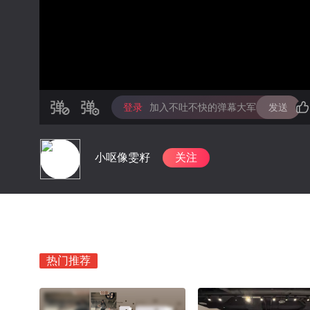
登录
加入不吐不快的弹幕大军
发送
小呕像雯籽
关注
热门推荐