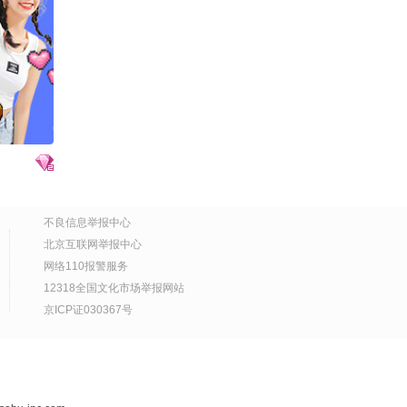
00:48
2026-07-30
生活趣玩
line秋
第1集：陆家嫡子幼时不
我了
幸失散《我的古董会说
话》
05:00
2026-07-30
Health Talk | 钟南山院
士：凡是用到人身上的技
术，必须经过严肃的伦理
00:37
2026-07-29
学讨论
为什么现代人容易焦虑，
不良信息举报中心
是大脑进化没跟上
北京互联网举报中心
02:03
2026-07-29
网络110报警服务
12318全国文化市场举报网站
风向大变！中东多国正排
京ICP证030367号
队找巴基斯坦保护，巴铁
混成了带头大哥？@千里
03:23
2026-07-29
眼小当家
内地影视造型开山之作！
李东田细说在《红粉》