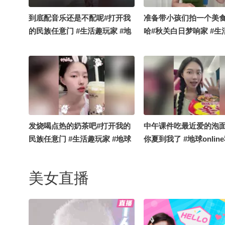
到底配音乐还是不配呢#打开我
准备带小孩们拍一个美
的民族任意门 #生活趣玩家 #地
哈#秋关白日梦响家 #生
球online秋关副本 #定格夏日美
家 #地球online秋关副本
好
发烧喝点热的奶茶吧#打开我的
中午课件吃最近爱的泡面
民族任意门 #生活趣玩家 #地球
你夏到我了 #地球onlin
online秋关副本 #OMG你夏到
本 #搞笑是一种贡献
我了
美女直播