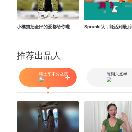
学习的总结侠 @小狐 @云彩飞
扬的云 @小薛在跑步 @溪宝22
@爱跑步的小马 @国风舞乐狐
@虹静的敬生活 @嘿凤梨like
小橘猫把全部的爱都给你啦
Sprunki队，能活到最
@北京国安大妞 #藏在身边的国
潮 #2026关注流舞蹈大赛 #2026
关注流星舞银河全国宅舞大赛 #
推荐出品人
顶尖舞者 @潮流生活狐
@chinachu @川川川川川川
@Guan鸟, @华尔兹爱摄影
晒太阳不分昼夜
陈翔六点半
@KPOP狐 @脑袋卡卡