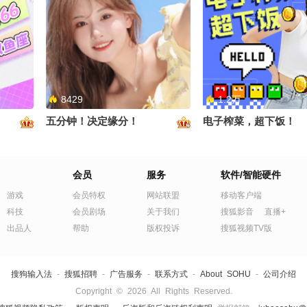
趣玩家
第一次吃深盘披萨#生活趣玩家
太累了一天天的暑假#
OMG你
#地球online秋关副本 #搞笑是
家 #千里文化行 #地球on
一种贡献 #定格夏日美好
关副本 #OMG你夏到
8429
1.2万
五分钟！决定缘分！
电子榨菜，超下饭！
来说确实
会员
服务
软件/智能硬件
OMG你
献 #定
游戏
会员特权
网站联盟
移动客户端
科技
会员剧场
关于我们
搜狐影音
直播+
出品人
帮助
版权投诉
搜狐视频TV版
搜狗输入法
-
搜狐招聘
-
广告服务
-
联系方式
-
About SOHU
-
公司介绍
Copyright
©
2026 All Rights Reserved.