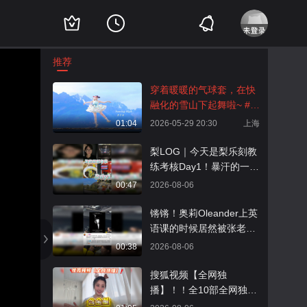
推荐
穿着暖暖的气球套，在快
融化的雪山下起舞啦~ #带
着宅舞去旅行 #雯籽编舞
01:04
2026-05-29 20:30
上海
#原创宅舞 #宅舞 #Togeth
ertillinfinity @张朝阳 @阿
梨LOG｜今天是梨乐刻教
畅酷酷的
练考核Day1！暴汗的一天
啊啊啊啊啊！其实真正的
00:47
2026-08-06
考验还在第二天#2026秋
季搜狐视频关注流大会 #
锵锵！奥莉Oleander上英
地球online秋关副本 #hyr
语课的时候居然被张老师
ox潮流战队计划 #万物皆
记住了？在张老师十周年
00:38
2026-08-06
可拍 #一不小心就潮了
英语课现场，本来想聊聊
【一镜解锁潮生活】@KP
那些贯穿人生的英文歌，
搜狐视频【全网独
OP狐 @一只飞鸿 @痘肤
却在现场聊起了我的英文
播】！！全10部全网独播
西施 @涛姐是女神 @阿
名 Oleander（夹竹
的好剧推荐来啦！！谁