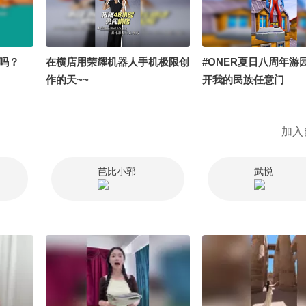
频关注流大会 #一不小
后吗？
在横店用荣耀机器人手机极限创
#ONER夏日八周年游园
作的天~~
开我的民族任意门
加入
芭比小郭
武悦