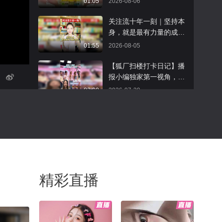
01:05
2026-08-06
畅酷酷的 @素部鸟 @老
桃）！没想到张老师也看
懂“独播”两个字的含金
公王JEPUNG_QF @努力
过《Blacklist》真是美剧
量！！快来看看哪部你最
关注流十年一刻｜坚持本
学习的总结侠 @小狐 @
同好“外表美丽带毒，内在
喜欢？！#高质量人类生
身，就是最有力量的成长
张朝阳 @潮流生活狐 @
兼具韧性”！大家以后看
活图鉴 @张朝阳 @阿畅
作为一名深耕营养领域的
01:55
2026-08-05
潮流舞蹈狐 @狐圈圈
到“夹竹桃花”，应该都会
酷酷的 @涛姐是女神 @
从业者，我一直觉得长期
想到奥莉吧！感谢张老师
高速公鹿 @狐圈圈 @搜
主义是一件特别珍贵的
【狐厂扫楼打卡日记】播
十年如一日用英语带我们
狐视频欧美剧 @野玫瑰爆
事，这次恰逢《张朝阳的
报小编独家第一视角，带
看世界！语言是桥梁，音
款剧场 @小丰本丰 @搜
英语课》开播十周年，心
你解锁A2OMAY女团空降
02:09
2026-07-30
乐也是，记得在关注流听
狐卞亮
里挺有感触的。#关注流
狐厂超嗨现场！反向默契
奥莉唱歌哦！#张朝阳的
十年一刻 @成长狐 @小
挑战、心率飙升游戏、随
谁能拒绝国风舞台搭配炸
英语课十周年 #秋关白日
丰本丰 @张朝阳 @一只
机舞蹈热门cha环环相
裂街舞！传统元素与现代
梦响家 @张朝阳 @阿畅
飞鸿 @阿畅酷酷的 @柚
扣，更有惊喜彩蛋让全场
舞蹈完美融合，这才是当
00:23
2026-07-30
酷酷的 @音乐狐 @小狼
念yx @涛姐是女神 @上
沸腾，快跟小编一起回顾
代年轻人心中鲜活的国
正在听
辈子是数学题 @健康狐
这场心动不停的扫楼大pa
潮！@高速公鹿 @阿畅酷
全世界最爱元鸿赵少商之
@文化很有戏 @科学探索
rty吧，解密@星同事 为大
酷的 @贝璐璐 @张朝阳
人马思超翟子路《星同
小组 @钻研生物的王小喵
家准备了哪些惊喜！~@
@努力学习的总结侠 @小
精彩直播
事》独家专访正片堂堂来
08:50
2026-07-17
@航天王一 @儿科马大夫
张朝阳@麦小麦 @团子摘
狐 @云彩飞扬的云 @小
袭！在《京城奇探》里互
星星 @元气小梨 @叨姐
薛在跑步 @溪宝22 @爱
相合作是什么感受？又发
空间站里的松弛时刻，周
@刘一杯 @Jen的很AI @
跑步的小马 @国风舞乐狐
现了对方什么小习惯？对
末愉快！@张朝阳 @科学
小申小申 @小K财宝书 @
@虹静的敬生活 @嘿凤梨
方最戳自己好感度拉满的
探索小组 @小丰本丰 @