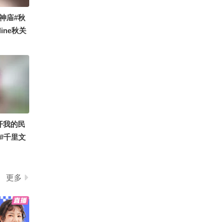
过的地方！#纵横F700玩
01:58
2026-08-02
不封顶
神庙#秋
差点步入上流社会#富婆 #
ine秋关
脱口秀 #嘉宝
了
01:18
2026-08-02
小酒窝逛夜市享受没有妈
妈的夜宵 开心直呼：没有
人能管着我了
00:30
2026-08-02
出去玩倒计时十天～【独
开我的民
舞】#2026关注流国风舞
乐大赛 #打开我的民族任
 #千里文
00:26
2026-08-01
意门 #顶尖舞者 #关注流
关副本
十年一刻 #定格夏日美好
节奏碰撞开启欢乐竞技场
域
更多
00:14
2026-07-31
引体向上，努力追上那个
曾经年轻的自己。