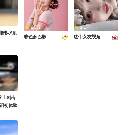
00:16
2026-08-01
阿畅酷酷的 @一张大脸
like @北京国安大妞 #藏
小特质又是什么？和萌宠
高速公鹿 @萱爸航天启蒙
@小丰本丰 @三三及里
在身边的国潮 #2026关注
们有没有新的小故事？看
@大美兴凯湖 @医声英语
如梦•初醒秋水山庄空间首
@小纪炖蘑菇 @吃喝玩乐
流舞蹈大赛 #2026关注流
完世界杯有何感想？答案
@心悦是我 @溪宝22 @
场弘一法师雅集。一炉沉
找阿眉 @周沫Momo @翔
星舞银河全国宅舞大赛 #
都在正片中~评论区有礼
努力学习的总结侠 @小狐
香，一曲《送别》，静听
1.3万
1.1万
00:48
2026-07-31
哥来了 @嘿凤梨like @航
顶尖舞者 @潮流生活狐
别错过！@张朝阳 @小丰
部队#顶
@叁柒不是贰拾壹 @孙悦
古琴流转。昨日还在山野
彩色多巴胺，甜到心里啦！
这个女友视角好治愈~
航儿#A2OMAY #星同事 #
@chinachu @川川川川川
本丰 @阿畅酷酷的 #马思
老师 @晓乐教授 @李旭
奔跑，奔赴万里山河；今
【KPOP翻跳SOLO赛
OMG你夏到我了
川 @Guan鸟, @华尔兹爱
超 #翟子路
的散装生物学 @李老师水
夜静坐雅室，体悟天心月
道】转发的秋播一人赠予
摄影 @KPOP狐 @脑袋卡
煮宇宙 @蒋院长讲航天
圆。一动一静之间，看见
一个冰淇淋好吗#地球onli
00:18
2026-07-28
卡
@付虹医生 @虹静的敬生
人生两种光景。尘世奔走
ne秋关副本 #2026关注流
活 @智贤律师
与向内观照，皆是修行。
舞蹈大赛 @康康萝卜汤
知道有没有肾病很简单，
@周鹏享攀 @陈八桂 @
@TinaPei @NAN南南 @
三个检查就能早发现#202
白日梦想家SOHU @钧月
呙呙子 @Yichen_崔逸辰
6关注流礼衣华夏汉服模
02:23
2026-07-24
@极限探索 @馒头船长
@小小有益菌 @徐崽. @
0
特大赛 #2026关注流舞蹈
@曹峻 @韩船长漂流记
素部鸟_火力全开中 @Tia
大赛 @搜狐视频官方小助
今年立秋不一般，三个特
这个直播间有情况！
博看上剑击
@张朝阳 @红衣大叔周鸿
n天宝 @林扬帅帅帅 @可
手 @健康袁月 @新闻报
点，告诉你立秋后热不热
识初体验
祎 @登山队阿贵 @汗斯
乐Cola @是肖安妮鸭 @
道 @张朝阳 @健康狐 @
00:58
2026-08-06
山里野 @狐克斯姐 @搜
张朝阳
美丽女人锅酱 @小马同学
科学探索小组
狐户外 @超燃的KC
0219 @请认准2000 @修
活狐 @
三个台风同时出现，为啥
杆 @迪卡普外奥 @草莓M
我只让你盯“白海豚”？因
@搜狐视
a @十五雪 @野生大蒜 @