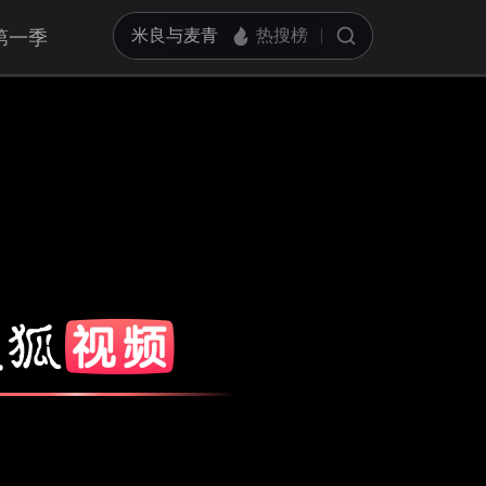
第一季
亮度
标准
饱和度
100
对比度
100
循环播放