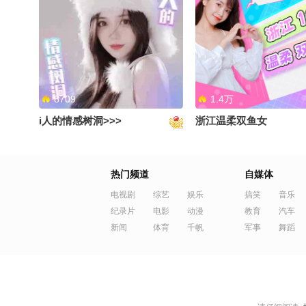
《聪明的小韩愈 》#生活趣玩家
自制百香果渍桃子#生活
#千里文化行 #地球online秋关
#地球online秋关副本 #
副本 #搞笑是一种贡献
夏到我了
8709
1.4万
i人的情感树洞>>>
浙江温柔双鱼女
最近吃太多 赶紧消化一下#千里
儿化音对于我们南方人
热门频道
自媒体
文化行 #生活趣玩家 #地球
很陌生呀#千里文化行 #
online秋关副本 #地球online秋
夏到我了 #搞笑是一种贡
电视剧
综艺
娱乐
搞笑
音乐
关副本 #搞笑是一种贡献
纪录片
电影
动漫
格夏日美好
教育
汽车
新闻
体育
千帆
军事
舞蹈
1.4万
1.0万
哥哥来线上偶遇~
轻声助眠，睡个好觉~