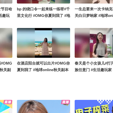
食节目哈
bp 的绕口令一起来练一练呀#千
一生总要来一次卡纳克
活趣玩
里文化行 #OMG你夏到我了 #地
关白日梦响家 #地球onl
球online秋关副本 #搞笑是一种
副本 #OMG你夏到我
贡献
#OMG
在酒店阳台就可以出片#OMG你
春天是个小女孩儿#打
e秋关副
夏到我了 #地球online秋关副本
族任意门 #生活趣玩家
#搞笑是一种贡献 #定格夏日美
化行 #地球online秋
好