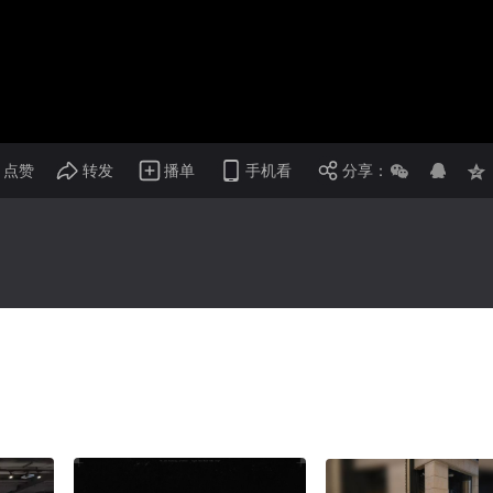
画面色彩调整
倍速
点赞
转发
播单
手机看
分享：