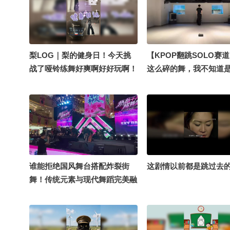
梨LOG｜梨的健身日！今天挑
【KPOP翻跳SOLO赛
战了哑铃练舞好爽啊好好玩啊！
这么碎的舞，我不知道
久违的vlog又来了【一镜解锁潮
#2026秋季搜狐视频关
生活】#hyrox潮流战队计划
#2026关注流舞蹈大赛 
#2026秋季搜狐视频关注流大会
online秋关副本 （我
#地球online秋关副本 #关注流
子）
online营业中 @素部鸟
@KPOP狐 @狐圈圈 @涛姐是
女神 @阿畅酷酷的 @痘肤西施
谁能拒绝国风舞台搭配炸裂街
这剧情以前都是跳过去
@张朝阳 @潮流生活狐 @努力
舞！传统元素与现代舞蹈完美融
学习的总结侠 @小狐
合，这才是当代年轻人心中鲜活
的国潮！@高速公鹿 @阿畅酷
酷的 @贝璐璐 @张朝阳 @努力