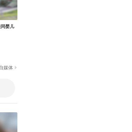
探索小组 @小丰本丰 @
00:16
2026-08-01
高速公鹿 @萱爸航天启蒙
@大美兴凯湖 @医声英语
老板，事情交给我，你就
@心悦是我 @溪宝22 @
操心吧
努力学习的总结侠 @小狐
连同婴儿
04:48
2026-07-31
@叁柒不是贰拾壹 @孙悦
老师 @晓乐教授 @李旭
Follow the beat#沈小婷L
的散装生物学 @李老师水
EGEND
煮宇宙 @蒋院长讲航天
00:20
2026-07-31
@付虹医生 @虹静的敬生
活 @智贤律师
青春如同奔流的江河。
自媒体
2026-07-31
01:10
刘刚战损版
陈翔六点
自动搓馒头机，真是开眼
了#搞笑配音 @搞笑狐 @
小狐狸439496497 @小狐
00:17
2026-07-31
@小狐狸439082286 @搜
狐视频官方小助手 @搜狐
李小璐公开与贾乃亮真实
视频关注流大会 @张朝阳
离婚时间！回应当年“做头