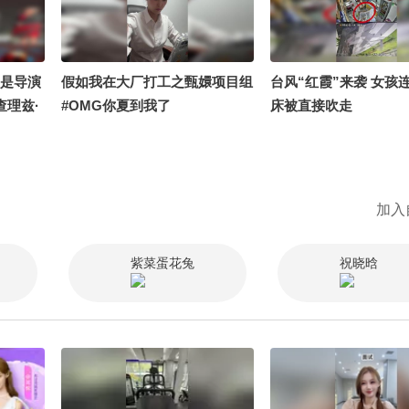
天是导演
假如我在大厂打工之甄嬛项目组
台风“红霞”来袭 女孩
查理兹·
#OMG你夏到我了
床被直接吹走
快乐～现
生日快乐
蛋神 @
加入
紫菜蛋花兔
祝晓晗