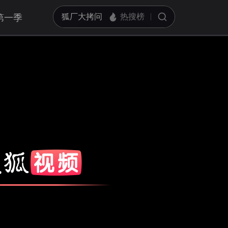
第一季
亮度
标准
饱和度
100
对比度
100
循环播放