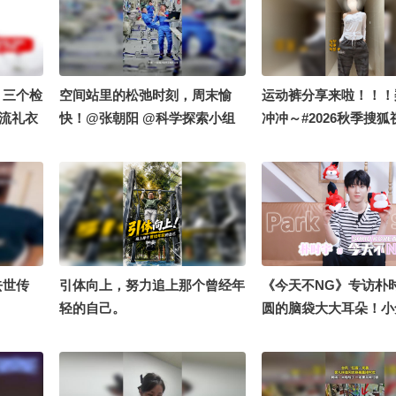
，三个检
空间站里的松弛时刻，周末愉
运动裤分享来啦！！！
注流礼衣
快！@张朝阳 @科学探索小组
冲冲～#2026秋季搜
6关注流
@小丰本丰 @高速公鹿 @萱爸
流大会 #地球online秋
方小助
航天启蒙 @大美兴凯湖 @医声
好物分享
道 @张
英语 @心悦是我 @溪宝22 @努
探索小组
力学习的总结侠 @小狐 @叁柒
不是贰拾壹 @孙悦老师 @晓乐
教授 @李旭的散装生物学 @李
老师水煮宇宙 @蒋院长讲航天
去世传
引体向上，努力追上那个曾经年
《今天不NG》专访朴
@付虹医生 @虹静的敬生活 @
轻的自己。
圆的脑袋大大耳朵！小
智贤律师
萌来袭 快快pick你最
宇！