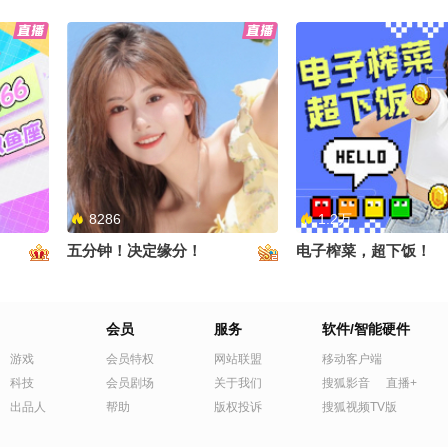
8286
1.2万
五分钟！决定缘分！
电子榨菜，超下饭！
会员
服务
软件/智能硬件
游戏
会员特权
网站联盟
移动客户端
科技
会员剧场
关于我们
搜狐影音
直播+
出品人
帮助
版权投诉
搜狐视频TV版