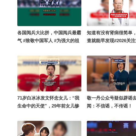
各国阅兵大比拼，中国阅兵最霸
知道有没有肾病很简单
气 #致敬中国军人 #为强大的祖
查就能早发现#2026关
国而自豪 #带你看世界
华夏汉服模特大赛 #202
舞蹈大赛 @搜狐视频官
手 @健康袁月 @新闻报
朝阳 @健康狐 @科学
71岁白冰冰发文怀念女儿：“我
敬一丹公众号疑似辟谣
生命中的天使”，29年前女儿惨
闻：不信谣，不传谣！
遭绑匪虐待撕票离世，曾自曝7
年做16次试管婴儿：想把女儿生
回来