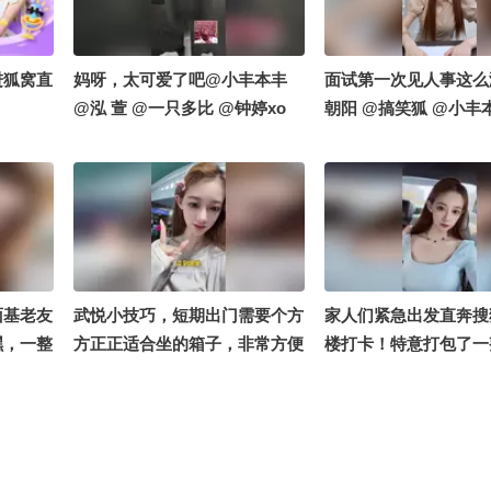
进狐窝直
妈呀，太可爱了吧@小丰本丰
面试第一次见人事这么
@泓 萱 @一只多比 @钟婷xo
朝阳 @搞笑狐 @小丰
面基老友
武悦小技巧，短期出门需要个方
家人们紧急出发直奔搜
嘿，一整
方正正适合坐的箱子，非常方便
楼打卡！特意打包了一
献 #
#出门攻略 @张朝阳 @泓萱520
乎小娃娃当见面礼现场
笑草偷
@搞笑狐
事、偶遇粉丝统统免费
阳
探秘大厂办公区+线下
全程直播，蹲住更新别