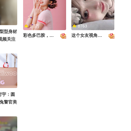
01:08
2026-08-02
注流十年一刻 @张朝阳
@小丰本丰 @成长狐 @
差点步入上流社会#富婆 #
搞笑狐
脱口秀 #嘉宝
1.3万
8763
01:18
2026-08-02
梨型身材
彩色多巴胺，甜到心里啦！
这个女友视角好治愈~
狐视频关注
小酒窝逛夜市享受没有妈
妈的夜宵 开心直呼：没有
关副本 #
人能管着我了
00:30
2026-08-02
冉莹颖自曝未婚先孕放弃
进央视机会 办婚礼时已怀
孕4个月
00:27
2026-08-02
0
#顶尖舞者 #被国风硬控了
天天姐姐长姐姐短 姐姐饿了又不管！
时宇：圆
#2026关注流国风舞乐大
兔警官美
赛
00:23
2026-08-01
爱的小时
空间站里的松弛时刻，周
末愉快！@张朝阳 @科学