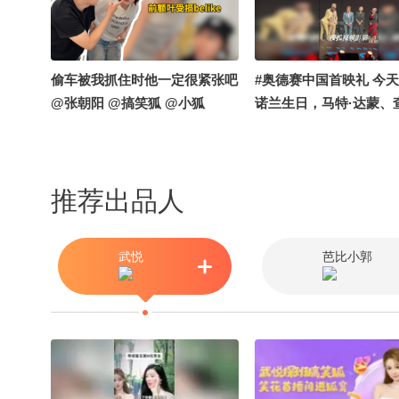
偷车被我抓住时他一定很紧张吧
#奥德赛中国首映礼 今
@张朝阳 @搞笑狐 @小狐
诺兰生日，马特·达蒙、
塞隆用中文祝导演生日
场观众也一起合唱中文
歌@伯言洛白 @电影DJ
推荐出品人
田宇电影
武悦
芭比小郭