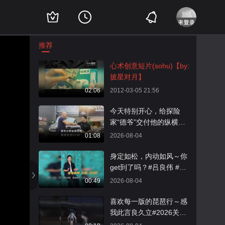
推荐
心术创意短片(sohu)【by:
披星对月】
02:06
2012-03-05 21:56
今天特别开心，给探险
家“德爷”交付他的纵横G7
00，同时还解锁了另一款
01:08
2026-08-04
全领域豪华越野皮卡纵横
F700；希望这台G700以
身定如松，内动如风～你
后能陪着他去更多没人走
get到了吗？#吕良伟 #养
过的地方！#纵横F700玩
生 #运动
00:49
2026-08-04
不封顶
喜欢每一版的琵琶行～感
我此言良久立#2026关注
流舞蹈大赛 #2026关注流