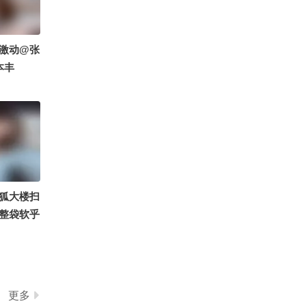
发”的梗
00:14
2026-07-31
引体向上，努力追上那个
曾经年轻的自己。
激动@张
本丰
00:48
2026-07-30
#奥德赛中国首映礼 今天
是导演诺兰生日，马特·达
蒙、查理兹·塞隆用中文祝
01:10
2026-07-30
导演生日快乐～现场观众
也一起合唱中文生日快乐
一片干掉的咖啡渍，是怎
歌@伯言洛白 @电影DJ
么影响芯片制造的？
蛋神 @田宇电影
11:19
2026-07-30
狐大楼扫
整袋软乎
出家的北大数学天才，如
随机逮同
今还俗、结婚
送沉浸式
06:58
2026-07-30
派送福利
71岁白冰冰发文怀念女
错过～
儿：“我生命中的天使”，2
更多