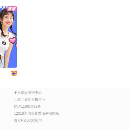
9年前女儿惨遭绑匪虐待
00:20
2026-07-30
撕票离世，曾自曝7年做1
6次试管婴儿：想把女儿
运动裤分享来啦！！！梨
生回来
型身材冲冲～#2026秋季
搜狐视频关注流大会 #地
02:11
2026-07-29
球online秋关副本 #好物
分享
10年流浪在路上，一辆房
车就是他的家
10:42
2026-07-29
刘江华：左宗棠一辈子没
戒酒 @张朝阳 @狐克斯
姐 @海涛评论 @钱琪瑶
01:05
2026-07-29
@湘临天下·湖南土菜 @
吃喝玩乐找阿眉 @Hanse
不良信息举报中心
粤语是东北人的第二语种
n的旅行日记 @Jen的很AI
@张朝阳 @刘冰冰不吃冰
北京互联网举报中心
@老朱煮酒 @贤姐说I醉
@小狐 @搞笑狐 #广东 #
网络110报警服务
01:10
2026-07-29
酒当歌 @糖糖风景 @饭
粤语 #东北 #东北话
12318全国文化市场举报网站
饭小朋友 @高速公鹿 @
土象星座的委屈一定会转
京ICP证030367号
郭大燕紫 @航航儿 @嘿
化成不满