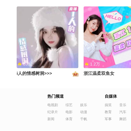
8382
1.2万
i人的情感树洞>>>
浙江温柔双鱼女
热门频道
自媒体
电视剧
综艺
娱乐
搞笑
音乐
纪录片
电影
动漫
教育
汽车
新闻
体育
千帆
军事
舞蹈