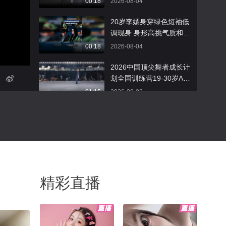
00:18
2026-08-04
礼衣华夏汉服模特大赛
20岁李嫣身穿绿色短袖低
调现身 身形高挑气质和妈
妈一样
00:18
2026-08-04
2026中国顶尖舞者成长计
划全国训练营19-30岁A、
B组现当代舞课程视频来
01:15
2026-08-03
啦授课教师：朱瑾慧 中国
东方演艺集团青年舞者、
抓住三伏40天！排湿“黄
中国舞蹈家协会四年度顶
金期”多吃这几种碳水，湿
尖舞者大家抓紧预习起来
气连根清!
00:47
2026-08-03
吧#顶尖舞者 #中国顶尖舞
者推广大使王一博
张柏芝为大儿子庆祝19岁
生日 Lucas长相帅气遗传
精彩直播
爸妈高颜值
00:12
2026-08-03
不知不觉，我也成为播主
那么久了。期待下一个十
年也有你们的陪伴～#关