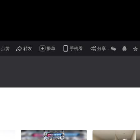
画面色彩调整
倍速
点赞
转发
播单
手机看
分享：