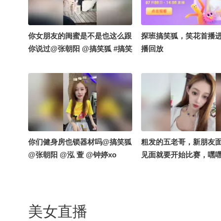
你女朋友的闺蜜是不是也这么跟
探班搞笑狐，笑花首播
你说过@张朝阳 @搞笑狐 #搞笑
播回放
你们健身房也锁器材吗@搞笑狐
粗发的五老哥，新朋友
@张朝阳 @泓 萱 @钟婷xo
见面就要开始比赛，嘿
个期待住了#搞笑是一种贡
笑花笑草上线ing #笑花
吃大赛 @搞笑狐 @张朝
美女直播