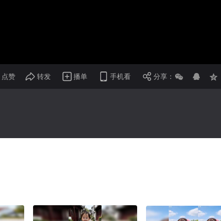
画面色彩调整
倍速
点赞
转发
播单
手机看
分享：