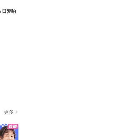
探索小组 @小丰本丰 @
00:16
2026-08-01
高速公鹿 @萱爸航天启蒙
白日梦响
@大美兴凯湖 @医声英语
老板，事情交给我，你就
@心悦是我 @溪宝22 @
操心吧
努力学习的总结侠 @小狐
04:48
2026-07-31
@叁柒不是贰拾壹 @孙悦
老师 @晓乐教授 @李旭
8万吨核航母，被西方阴
的散装生物学 @李老师水
谋拆成废铁，34年后以水
煮宇宙 @蒋院长讲航天
下杀器身份重生
04:18
2026-07-31
@付虹医生 @虹静的敬生
活 @智贤律师
青春如同奔流的江河。
2026-07-31
01:10
年轻的时候多吃点苦，到
老了吃苦才会习惯 @张朝
更多
阳 @阿畅酷酷的 @小丰
00:28
2026-07-31
本丰 @涛姐是女神 @高
速公鹿 #OMG你夏到我了
一片干掉的咖啡渍，是怎
#高质量人类生活图鉴 #玩
么影响芯片制造的？