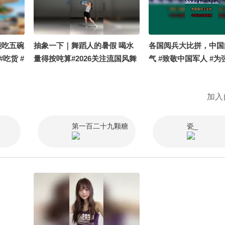
能吃五碗
抽象一下｜舞蹈人的暑假 喝水
各国阅兵大比拼，中国
#吃货 #
量得按吨算#2026关注流国风舞
气 #致敬中国军人 #
乐大赛
国而自豪 #带你看世界
加入
第一百二十九颗糖
瓷_