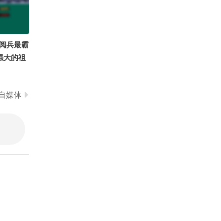
00，同时还解锁了另一款
01:08
2026-08-04
全领域豪华越野皮卡纵横
F700；希望这台G700以
抓住三伏40天！排湿“黄
后能陪着他去更多没人走
金期”多吃这几种碳水，湿
过的地方！#纵横F700玩
阅兵最霸
气连根清!
00:47
2026-08-03
不封顶
为强大的祖
差点步入上流社会#富婆 #
脱口秀 #嘉宝
01:18
2026-08-02
自媒体
布洛阿特峰雪崩至今发现
四具遗体 一名中国公民失
是溜溜球.
番茄大大2
踪
00:43
2026-08-02
小酒窝逛夜市享受没有妈
妈的夜宵 开心直呼：没有
人能管着我了
00:30
2026-08-02
空间站里的松弛时刻，周
末愉快！@张朝阳 @科学