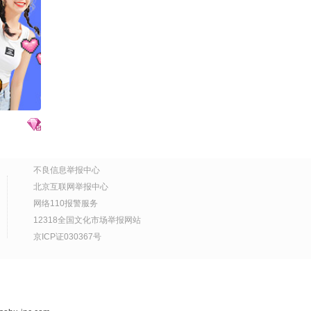
转健康年轻态
11:19
2026-07-30
哈哈哈哈
出家的北大数学天才，如
今还俗、结婚
06:58
2026-07-30
成为你自己的父亲 ——一
个男孩长成男人的真正任
务
05:42
2026-07-29
Health Talk | 钟南山院
不良信息举报中心
士：凡是用到人身上的技
北京互联网举报中心
术，必须经过严肃的伦理
00:37
2026-07-29
网络110报警服务
学讨论
12318全国文化市场举报网站
为什么现代人容易焦虑，
京ICP证030367号
是大脑进化没跟上
02:03
2026-07-29
土象星座的委屈一定会转
化成不满