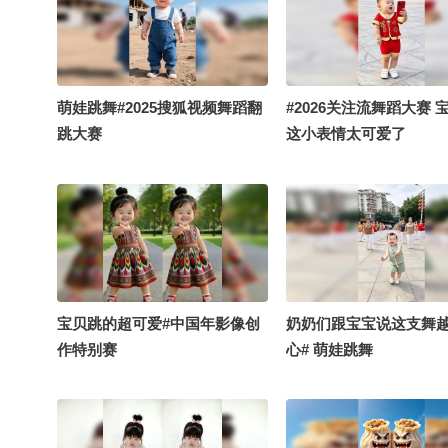
萌娃跳舞#2025搜狐视频舞蹈翻
#2026关注流舞蹈大赛 
跳大赛
这小表情太可爱了
宝贝跳的超可爱#中国年影像创
奶奶们跟宝宝说这支舞
作特别赛
心# 萌娃跳舞