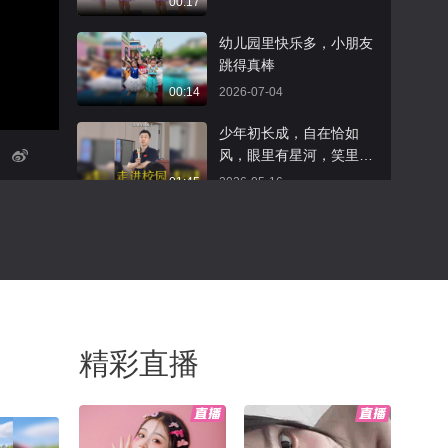
00:17
幼儿园里快乐多，小朋友
跳得真棒
00:14
2026-07-04
少年初长成，自在恰如
风，眼里有星河，笑里有
清风!加油孩子们！
01:45
2026-05-16
宝贝跳的超可爱#中国年
影像创作特别赛
00:25
2026-02-23
谁家的小可爱，跳的那么
棒#秋冬星秀场
精彩直播
00:15
2026-01-15
#超能大白有话说
2025-12-27