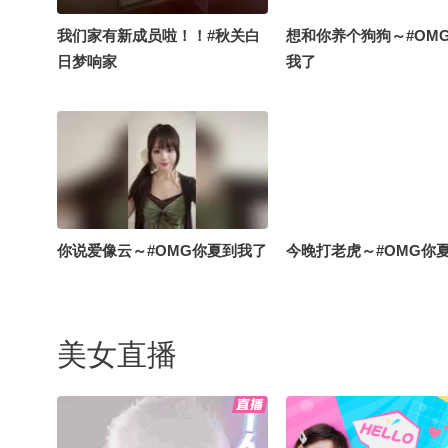
我们家有新成员啦！！#秋关白
想和你养个狗狗～#OM
日梦响家
我了
你说爱像云～#OMG你夏到我了
今晚打老虎～#OMG你
美女直播