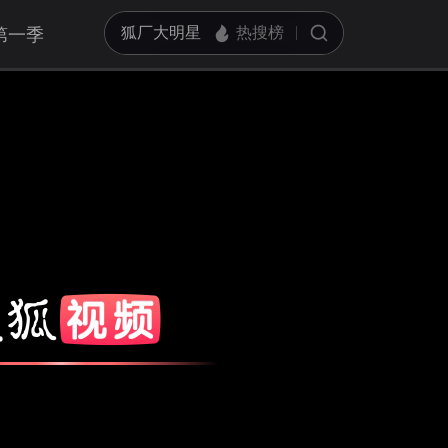
第一季
亮度
标准
饱和度
100
对比度
100
循环播放