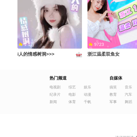
我今天自己炒了乌冬面～#OMG
itsme！！#OMG你夏
你夏到我了
1.1万
9723
i人的情感树洞>>>
浙江温柔双鱼女
完全good～#OMG你夏到我了
我只是没有办法眼睛不
热门频道
自媒体
#OMG你夏到我了
电视剧
综艺
娱乐
搞笑
音乐
纪录片
电影
动漫
教育
汽车
新闻
体育
千帆
军事
舞蹈
8952
1.0万
哥哥来线上偶遇~
轻声助眠，睡个好觉~