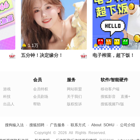
到我了
我喜欢这个发型～#关注流十年
晚餐又吃我自己炒的粉
一刻
#OMG你夏到我了
1.1万
8171
五分钟！决定缘分！
电子榨菜，超下饭！
看着他～
会员
服务
软件/智能硬件
游戏
会员特权
网站联盟
移动客户端
科技
会员剧场
关于我们
搜狐影音
直播+
出品人
帮助
版权投诉
搜狐视频TV版
搜狗输入法
-
搜狐招聘
-
广告服务
-
联系方式
-
About SOHU
-
公司介绍
Copyright
©
2026 All Rights Reserved.