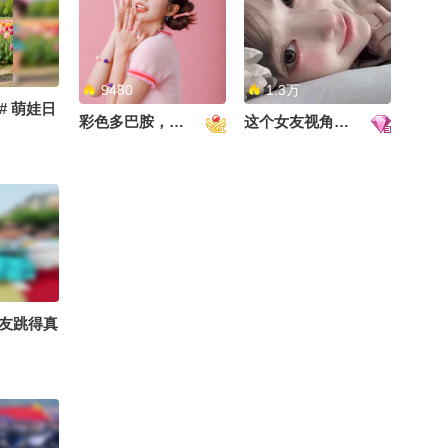
00:33
青椒肉丝加煎蛋，一顿能
吃五碗饭 #怪兽 #奥特曼
#搞笑 #吃货 #太好吃了
9480
1.3万
01:09
2026-07-16
# 萌娃日
彩色多巴胺，甜到心里啦！
这个女友视角好治愈~
找不到工作让闺蜜养我，
她的反应竟然是……@小
狐 @张朝阳 @搞笑狐
01:30
2026-08-06
在去张老师英文课十周年
活动现场的路上发一首奥
的原创英文歌live！《Hell
01:33
2026-08-06
0
o Christmas，byebye De
cember》希望给夏天的大
你来时携那风月无边太惊
这个直播间有情况！
友跳得真
家带来一丝清凉我们一会
艳,也胆敢许我最刻骨誓言
儿现场见吧！#张朝阳的
#戏腔 #张曦匀
00:33
2026-08-04
英语课十周年 @张朝阳
@阿畅酷酷的 @音乐狐
今天特别开心，给探险
@小狼正在听
家“德爷”交付他的纵横G7