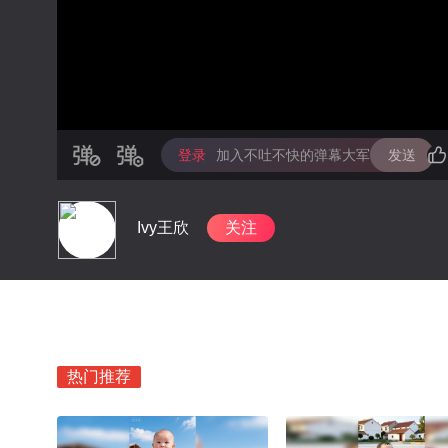
登录
加入不吐不快的弹幕大军
发送
Ivy王欣
关注
热门推荐