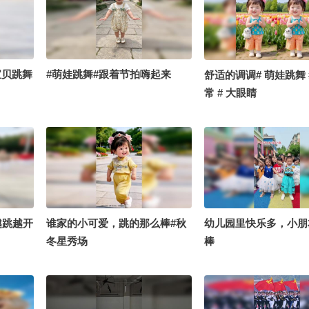
宝贝跳舞
#萌娃跳舞#跟着节拍嗨起来
舒适的调调# 萌娃跳舞 
常 # 大眼睛
越跳越开
谁家的小可爱，跳的那么棒#秋
幼儿园里快乐多，小朋
冬星秀场
棒