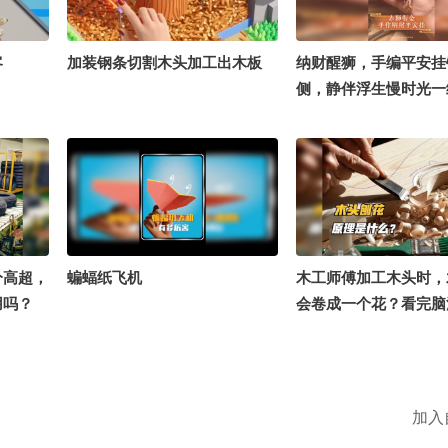
客
加装钢条切割木头加工出木板
纳财醒狮，手编平安挂
侧，静伴浮生慢时光一
万事顺遂#手作星球开放
张朝阳 @涛姐是女神 
施 @潮流生活狐 @阿
@手作狐 #手作星球开
分高超，
蝙蝠纸飞机
木工师傅加工木头时，
用吗？
会卷成一个花？看完脑
加入