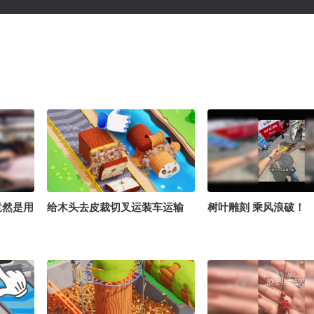
竟然是用
给木头去皮裁切叉运装车运输
树叶雕刻 乘风浪破！