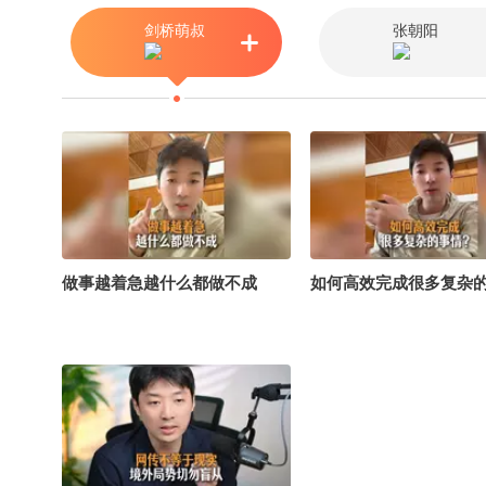
视界 @柠檬小奶茉 @跑不快的
剑桥萌叔
张朝阳
汪汪 @墙人搞笑#地球online秋
关副本 #2026秋季搜狐视频关注
流大会
做事越着急越什么都做不成
如何高效完成很多复杂