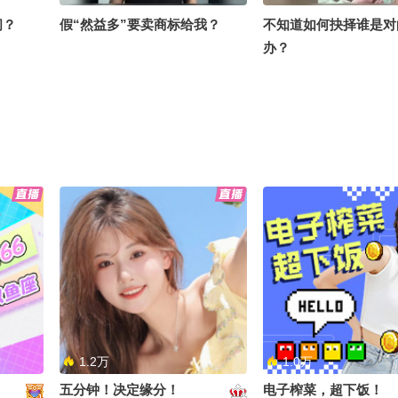
间？
假“然益多”要卖商标给我？
不知道如何抉择谁是对
办？
》开播十
AI不会取代猫，只会取代不拥抱
别被“年少有为”的表
AI的猫，给公司的程序员鼓励师
进行一下 AI 化培训。
1.2万
1.0万
五分钟！决定缘分！
电子榨菜，超下饭！