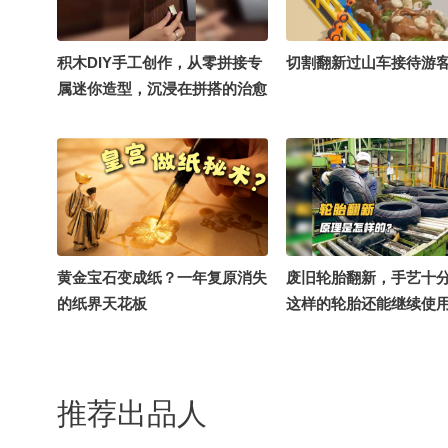
积木DIY手工创作，从零拼接专
切割翻新过山车接待游
属迷你造型，沉浸在拼搭的治愈
时光里。#手作星球开放登陆
#OMG你夏到我了 @手作狐 @
春华秋实爱旅拍 @川川川川川
川 @chinachu @拆弹专家 @陈
陈的旅行 @草木有语 @草莓波
波兔 @伯言洛白 @贝璐璐 @北
京国安大妞 @涛姐是女神 @甜
黄金宝石变成纸？一年复原消失
废旧轮胎翻新，手艺十
甜和羊羊 @桃子在逃跑 @文史
的纸界天花板
这样的轮胎还能继续使
茶馆 @soar爱运动 @小狐 @努
力学习的总结侠 @无敌小凤 @
溪宝22 @云彩飞扬的云 @高速
公鹿 @摸鱼兄弟 @密小云 @脑
推荐出品人
袋卡卡 @聂千亿 @宁安羽然看