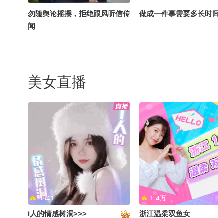
勿随舆论摇摆，拒绝跟风听信传
做成一件事需要多长时
闻
美女直播
卷翻全世界是什么样的民族？
祝贺《张朝阳的英语课
周年
8541
1.4万
i人的情感树洞>>>
浙江温柔双鱼女