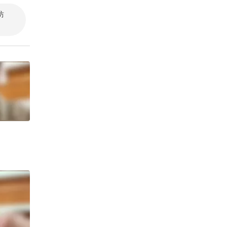
坊
嘉滨嘉滨
周国平