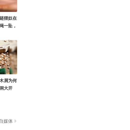
0
古筝国风仙女沫沫吖
链狸奴在
绳一坠，
登陆 @
@痘肤西
畅酷酷的
放登陆
木屑为何
洞大开
自媒体