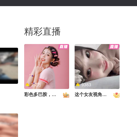
精彩直播
1.2万
9383
彩色多巴胺，甜到心里啦！
这个女友视角好治愈~