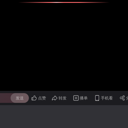
发送
点赞
转发
播单
手机看