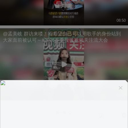
08:50
@孟美岐 群访来喽！称希望自己可以用歌手的身份站到
大家面前被认可～#2026春季搜狐视频关注流大会
01:07
换一换