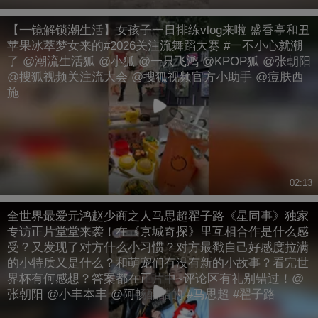
【一镜解锁潮生活】女孩子一日排练vlog来啦 盛香亭和丑
苹果冰萃梦女来的#2026关注流舞蹈大赛 #一不小心就潮
了 @潮流生活狐 @小狐 @一只飞鸿 @KPOP狐 @张朝阳
@搜狐视频关注流大会 @搜狐视频官方小助手 @痘肤西
施
02:13
全世界最爱元鸿赵少商之人马思超翟子路《星同事》独家
专访正片堂堂来袭！在《京城奇探》里互相合作是什么感
受？又发现了对方什么小习惯？对方最戳自己好感度拉满
的小特质又是什么？和萌宠们有没有新的小故事？看完世
界杯有何感想？答案都在正片中~评论区有礼别错过！@
张朝阳 @小丰本丰 @阿畅酷酷的 #马思超 #翟子路