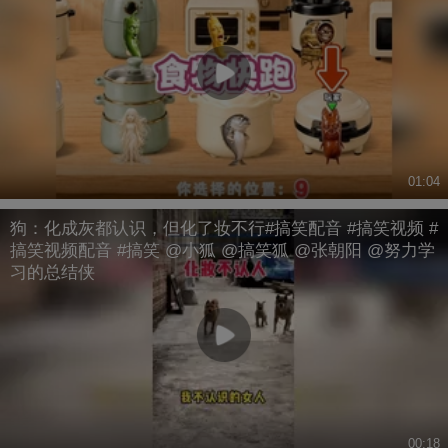
01:04
狗：化成灰都认识，但化了妆不行#搞笑配音 #搞笑视频 #
搞笑视频配音 #搞笑 @小狐 @搞笑狐 @张朝阳 @努力学
习的总结侠
00:18