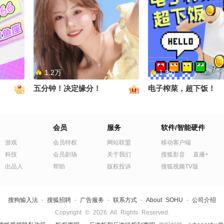
国风音
【民族器乐】二胡 多少年以后
【民族器乐】二胡 《
6关注流
往事随云走#2026关注流国风舞
彻底上头了！！！#20
控了 #
乐大赛 #夏日老友记 #被国风硬
国风舞乐大赛 #被国风
日老友记
控了 #这个国潮有点上头 #一秒
这个国潮有点上头 #一
入夏的旋律
旋律 #夏日老友记
1.2万
1.3万
五分钟！决定缘分！
电子榨菜，超下饭！
舞台二
会员
服务
软件/智能硬件
6关注流
记 #被
游戏
会员特权
网站联盟
移动客户端
有点上头
科技
会员剧场
关于我们
搜狐影音
直播+
出品人
帮助
版权投诉
搜狐视频TV版
搜狗输入法
-
搜狐招聘
-
广告服务
-
联系方式
-
About SOHU
-
公司介绍
Copyright
©
2026 All Rights Reserved.