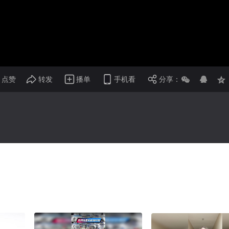
画面色彩调整
倍速
点赞
转发
播单
手机看
分享：