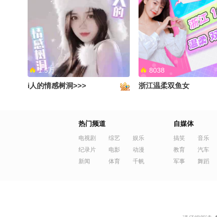
【民族器乐】二胡《北京欢迎
【民族乐器】二胡 仙品
你》间奏 蓬勃向上 经济上行的
乐《江声入旧年》 #202
年代每个人脸上都充满了朝气
国风舞乐大赛 #被国风硬
#2026关注流国风舞乐大赛 #这
这个国潮有点上头 #夏
个国潮有点上头 #一秒入夏的旋
#一秒入夏的旋律
1.5万
8038
律 #被国风硬控了 #夏日老友记
i人的情感树洞>>>
浙江温柔双鱼女
【民族器乐】二胡 《贝加尔湖
【民族器乐】二胡 旋转
热门频道
自媒体
畔》#2026关注流国风舞乐大赛
胡乐手的第一视角#202
#夏日老友记 #被国风硬控了 #
国风舞乐大赛 #夏日老友
电视剧
综艺
娱乐
搞笑
音乐
这个国潮有点上头 #一秒入夏的
纪录片
电影
动漫
国风硬控了 #这个国潮
教育
汽车
新闻
体育
千帆
军事
舞蹈
旋律
#一秒入夏的旋律
9004
9836
哥哥来线上偶遇~
轻声助眠，睡个好觉~