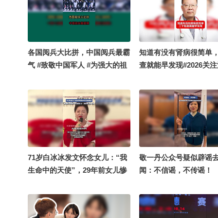
各国阅兵大比拼，中国阅兵最霸
知道有没有肾病很简单
气 #致敬中国军人 #为强大的祖
查就能早发现#2026关
国而自豪 #带你看世界
华夏汉服模特大赛 #202
舞蹈大赛 @搜狐视频官
手 @健康袁月 @新闻报
朝阳 @健康狐 @科学
71岁白冰冰发文怀念女儿：“我
敬一丹公众号疑似辟谣
生命中的天使”，29年前女儿惨
闻：不信谣，不传谣！
遭绑匪虐待撕票离世，曾自曝7
年做16次试管婴儿：想把女儿生
回来