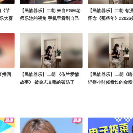
的《节
【民族器乐】二胡 来自PGM老
【民族器乐】二胡 有
舞乐大赛
师乐池的视角 手机里看到自己
怀念《那些年》#202
被国风
直接绷不住了#2026关注流国风
风舞乐大赛 #夏日老友
 #一秒
舞乐大赛 #一秒入夏的旋律 #这
风硬控了 #这个国潮有
个国潮有点上头 #被国风硬控了
一秒入夏的旋律
#夏日老友记
直播回
【民族器乐】二胡 《依兰爱情
【民族器乐】二胡《暗
故事》 被金志文唱的破防了
记得小时候看过的金粉
#2026关注流国风舞乐大赛 #一
打开我的民族任意门 #2
秒入夏的旋律 #这个国潮有点上
流国风舞乐大赛 #关注
头 #夏日老友记 #被国风硬控了
刻 #这个国潮有点上头
硬控了