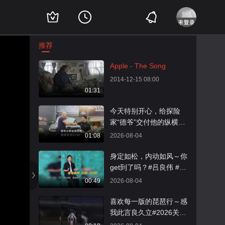
推荐
Apple - The Song
2014-12-15 08:00
01:31
今天特别开心，给探险
家“德爷”交付他的纵横G7
00，同时还解锁了另一款
01:08
2026-08-04
全领域豪华越野皮卡纵横
F700；希望这台G700以
身定如松，内动如风～你
后能陪着他去更多没人走
get到了吗？#吕良伟 #养
过的地方！#纵横F700玩
生 #运动
00:49
2026-08-04
不封顶
喜欢每一版的琵琶行～感
我此言良久立#2026关注
流舞蹈大赛 #2026关注流