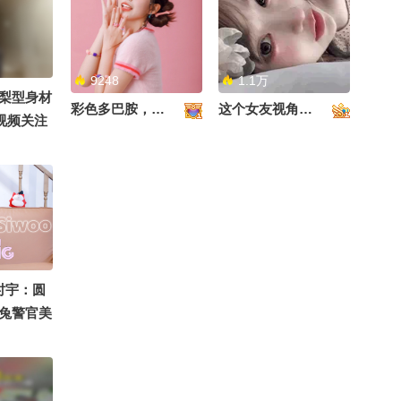
01:08
2026-08-02
注流十年一刻 @张朝阳
@小丰本丰 @成长狐 @
差点步入上流社会#富婆 #
搞笑狐
脱口秀 #嘉宝
9248
1.1万
01:18
2026-08-02
梨型身材
彩色多巴胺，甜到心里啦！
这个女友视角好治愈~
狐视频关注
小酒窝逛夜市享受没有妈
妈的夜宵 开心直呼：没有
关副本 #
人能管着我了
00:30
2026-08-02
冉莹颖自曝未婚先孕放弃
进央视机会 办婚礼时已怀
孕4个月
00:27
2026-08-02
2840
#顶尖舞者 #被国风硬控了
新人甜柚
时宇：圆
#2026关注流国风舞乐大
兔警官美
赛
00:23
2026-08-01
爱的小时
空间站里的松弛时刻，周
末愉快！@张朝阳 @科学