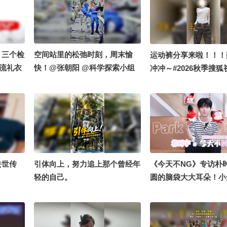
，三个检
空间站里的松弛时刻，周末愉
运动裤分享来啦！！！
注流礼衣
快！@张朝阳 @科学探索小组
冲冲～#2026秋季搜
6关注流
@小丰本丰 @高速公鹿 @萱爸
流大会 #地球online秋
方小助
航天启蒙 @大美兴凯湖 @医声
好物分享
道 @张
英语 @心悦是我 @溪宝22 @努
探索小组
力学习的总结侠 @小狐 @叁柒
不是贰拾壹 @孙悦老师 @晓乐
教授 @李旭的散装生物学 @李
老师水煮宇宙 @蒋院长讲航天
去世传
引体向上，努力追上那个曾经年
《今天不NG》专访朴
@付虹医生 @虹静的敬生活 @
轻的自己。
圆的脑袋大大耳朵！小
智贤律师
萌来袭 快快pick你最
宇！