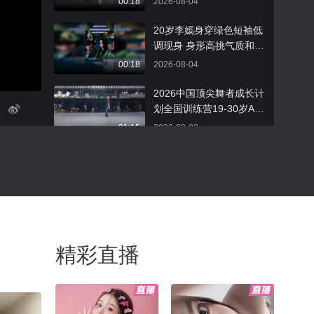
00:18
2026-08-04
礼衣华夏汉服模特大赛
20岁李嫣身穿绿色短袖低
调现身 身形高挑气质和妈
妈一样
00:18
2026-08-04
2026中国顶尖舞者成长计
划全国训练营19-30岁A、
B组现当代舞课程视频来
01:15
2026-08-03
啦授课教师：朱瑾慧 中国
东方演艺集团青年舞者、
抓住三伏40天！排湿“黄
中国舞蹈家协会四年度顶
金期”多吃这几种碳水，湿
尖舞者大家抓紧预习起来
气连根清!
00:47
2026-08-03
吧#顶尖舞者 #中国顶尖舞
者推广大使王一博
张柏芝为大儿子庆祝19岁
生日 Lucas长相帅气遗传
精彩直播
爸妈高颜值
00:12
2026-08-03
不知不觉，我也成为播主
那么久了。期待下一个十
年也有你们的陪伴～#关