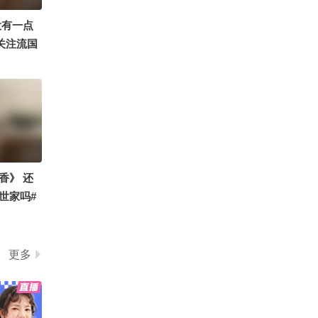
发”的梗
00:14
2026-07-31
没有一点
引体向上，努力追上那个
6关注流国
曾经年轻的自己。
记 #被国
00:48
2026-07-30
点上头 #
#奥德赛中国首映礼 今天
是导演诺兰生日，马特·达
蒙、查理兹·塞隆用中文祝
01:10
2026-07-30
导演生日快乐～现场观众
也一起合唱中文生日快乐
一片干掉的咖啡渍，是怎
歌@伯言洛白 @电影DJ
香》 还
么影响芯片制造的？
蛋神 @田宇电影
世家吗#
11:19
2026-07-30
026关注
出家的北大数学天才，如
流十年一
今还俗、结婚
 #被国风
更多
06:58
2026-07-30
71岁白冰冰发文怀念女
儿：“我生命中的天使”，2