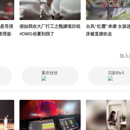
天是导演
假如我在大厂打工之甄嬛项目组
台风“红霞”来袭 女孩
查理兹·
#OMG你夏到我了
床被直接吹走
快乐～现
生日快乐
加入
蛋神 @
重庆丝丝
贝影ElvY.