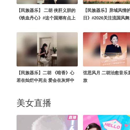
【民族器乐】 二胡 侠肝义胆的
【民族器乐】异域风情
《铁血丹心》#这个国潮有点上
日》#2026关注流国风
头 #2026关注流国风舞乐大赛 #
#打开我的民族任意门 #
关注流十年一刻 #一秒入夏的旋
硬控了 #关注流十年一刻
律 #打开我的民族任意门
入夏的旋律
【民族器乐】二胡 《暗香》心
弦思风月 二胡治愈音乐
若在灿烂中死去 爱会在灰烬中
放
重生#2026关注流国风舞乐大赛
#打开我的民族任意门 #被国风
美女直播
硬控了 #关注流十年一刻 #一秒
入夏的旋律