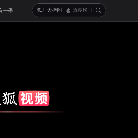
第一季
亮度
标准
饱和度
100
对比度
100
循环播放