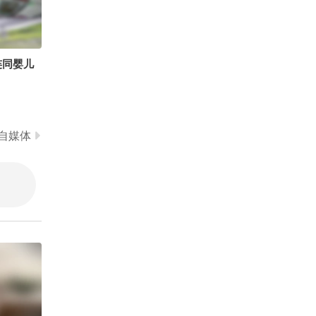
探索小组 @小丰本丰 @
00:16
2026-08-01
高速公鹿 @萱爸航天启蒙
@大美兴凯湖 @医声英语
老板，事情交给我，你就
@心悦是我 @溪宝22 @
操心吧
努力学习的总结侠 @小狐
连同婴儿
04:48
2026-07-31
@叁柒不是贰拾壹 @孙悦
老师 @晓乐教授 @李旭
Follow the beat#沈小婷L
的散装生物学 @李老师水
EGEND
煮宇宙 @蒋院长讲航天
00:20
2026-07-31
自媒体
@付虹医生 @虹静的敬生
活 @智贤律师
青春如同奔流的江河。
幺嗷嗷儿
重庆小莉
2026-07-31
01:10
自动搓馒头机，真是开眼
了#搞笑配音 @搞笑狐 @
小狐狸439496497 @小狐
00:17
2026-07-31
@小狐狸439082286 @搜
狐视频官方小助手 @搜狐
李小璐公开与贾乃亮真实
视频关注流大会 @张朝阳
离婚时间！回应当年“做头