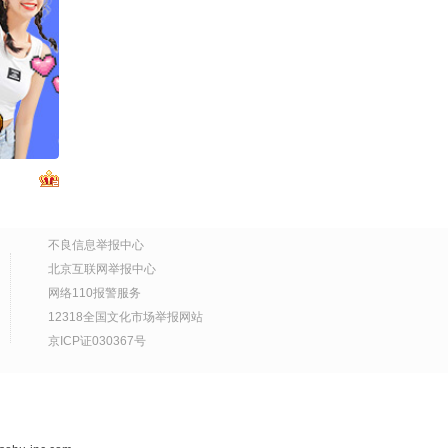
9年前女儿惨遭绑匪虐待
00:20
2026-07-30
尕连手》
撕票离世，曾自曝7年做1
26关注流
6次试管婴儿：想把女儿
运动裤分享来啦！！！梨
硬控了 #
生回来
型身材冲冲～#2026秋季
搜狐视频关注流大会 #地
秒入夏的
02:11
2026-07-29
球online秋关副本 #好物
分享
10年流浪在路上，一辆房
车就是他的家
10:42
2026-07-29
刘江华：左宗棠一辈子没
不良信息举报中心
戒酒 @张朝阳 @狐克斯
北京互联网举报中心
姐 @海涛评论 @钱琪瑶
01:05
2026-07-29
网络110报警服务
@湘临天下·湖南土菜 @
12318全国文化市场举报网站
吃喝玩乐找阿眉 @Hanse
粤语是东北人的第二语种
n的旅行日记 @Jen的很AI
京ICP证030367号
@张朝阳 @刘冰冰不吃冰
@老朱煮酒 @贤姐说I醉
@小狐 @搞笑狐 #广东 #
01:10
2026-07-29
酒当歌 @糖糖风景 @饭
粤语 #东北 #东北话
饭小朋友 @高速公鹿 @
土象星座的委屈一定会转
郭大燕紫 @航航儿 @嘿
化成不满