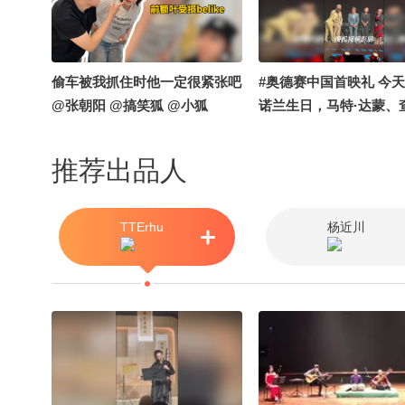
偷车被我抓住时他一定很紧张吧
#奥德赛中国首映礼 今
@张朝阳 @搞笑狐 @小狐
诺兰生日，马特·达蒙、
塞隆用中文祝导演生日
场观众也一起合唱中文
推荐出品人
歌@伯言洛白 @电影DJ
田宇电影
TTErhu
杨近川