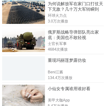
为何说解放军在家门口打仗天
下无敌？几十万大军转瞬到
达！
环球火力点
3.0万次播放
俄罗斯战略导弹部队亮出家
底：美国也不敢轻视
士官长军事
4684次播放
重现玛丽莲梦露仿妆
Beni江酱
134.4万次播放
小仙女专属谁用谁好看
美甲大咖App
5.4万次播放