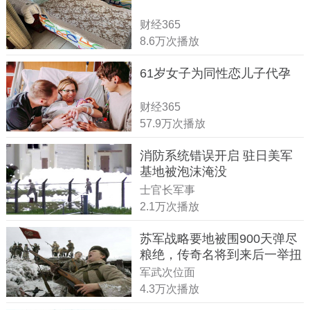
财经365
8.6万次播放
61岁女子为同性恋儿子代孕
财经365
57.9万次播放
消防系统错误开启 驻日美军
基地被泡沫淹没
士官长军事
2.1万次播放
苏军战略要地被围900天弹尽
粮绝，传奇名将到来后一举扭
转战局
军武次位面
4.3万次播放