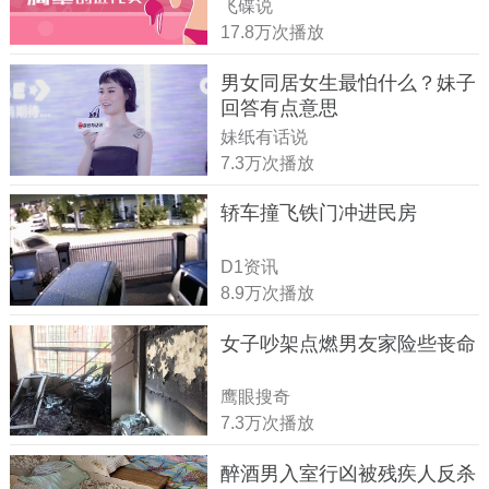
飞碟说
17.8万次播放
男女同居女生最怕什么？妹子
回答有点意思
妹纸有话说
7.3万次播放
轿车撞飞铁门冲进民房
D1资讯
8.9万次播放
女子吵架点燃男友家险些丧命
鹰眼搜奇
7.3万次播放
醉酒男入室行凶被残疾人反杀