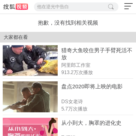
他在逆光中告白
抱歉，没有找到相关视频
大家都在看
猎奇大鱼咬住男子手臂死活不
放
阿里郎工作室
913.2万次播放
盘点2020即将上映的电影
DS女老诗
5.7万次播放
从小到大，胸罩的进化史