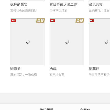
疯狂的果实
抗日奇侠之张二嫂
暴风营救
富裕社会的旖旎幻影
巾帼不让须眉
血肉横飞！猛女
勇战
绣花鞋
昼
吻隐者
勇战
绣花鞋
藏地寻踪，一吻成瘾
有国才有家
当性生活不和谐
2
天朝国库之谜
南京！南京！
煎