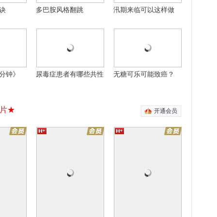
诀
多巴胺风格翻跳
汛期来临可以这样做
12集全
30集全
30集全
甜
风雨上海滩
男人的战争
愈爱情
靳东张歆艺情定上海滩
于和伟应采儿情定商海
自制
自制
分钟》
尿毒症患者有哪些共性
无糖可乐可能致癌？
片★
开通会员
有引力
迷城
方
专门培训超人的学校
顶级杀手变功夫厨神
20集全
16集全
16集全
季
奈何BOSS要娶我2
我的宠物少将军
白月光
木已成洲甜蜜回归
我的将军男友是“萌喵”
废材末日逃生
黑洞洗衣机吞噬一切