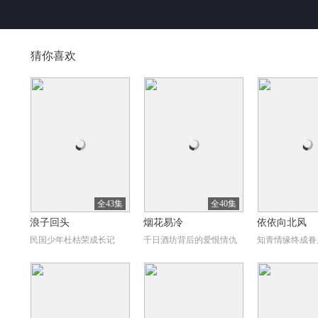
猜你喜欢
全43集
全40集
浪子回头
烟花易冷
依依向北风
民国少年杜枯荣成长记
千日酒坊背后的爱恨情仇
知青情缘终成眷