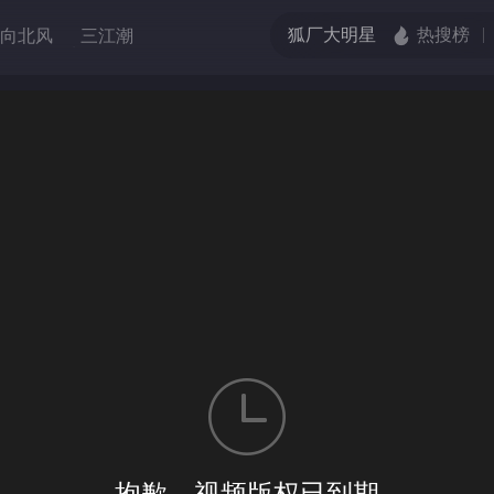
向北风
三江潮
调解
选择
第一季
抱歉，视频版权已到期