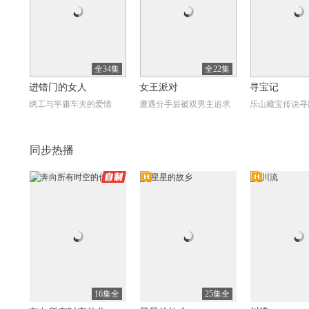
全34集
全22集
进错门的女人
女王派对
寻宝记
绣工与平庸车夫的爱情
遭遇分手后被双男主追求
乐山藏宝传说寻
同步热播
自制
高清
高清
高
全44集
全24集
高山青
胭脂似火
长梦留痕
海峡隔断一世情
乱世恩仇，尔虞我诈
民国少女的残酷
16集全
25集全