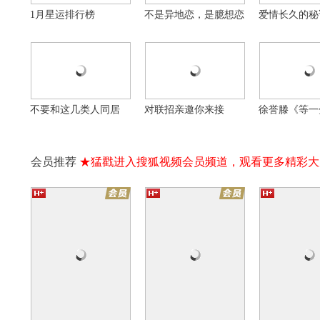
1月星运排行榜
不是异地恋，是臆想恋
爱情长久的秘
16集全
16集全
为你逆光而来
夜城赋
青梅酸酸你微
千金&保镖极限拉扯
百变花魁追爱女世子
天降变竹马的治
自制
自制
自制
不要和这几类人同居
对联招亲邀你来接
徐誉滕《等一
会员推荐
★猛戳进入搜狐视频会员频道，观看更多精彩大
实
抗日奇侠之张二嫂
暴风营救
万
长期抽烟体检很重要
搞笑配音《怯撇条》
走进新疆好地
16集全
20集全
他在逆光中告白
法医秦明第一季
无心法师第一
硬币牵起美妙爱情
为死者言 为生者权
无牙CP永远的
大家憋笑憋得好辛苦
20年前的盛世美颜
大怪兽加美拉