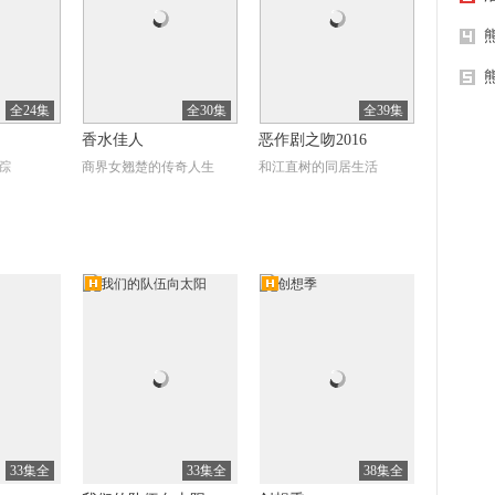
1
阳光
全24集
全30集
全39集
香水佳人
恶作剧之吻2016
踪
商界女翘楚的传奇人生
和江直树的同居生活
7
辣妹
清
高清
全42集
全10集
全30集
西边来的官人
欢迎回我的频道
成长史
郭府灭门丁香代嫁赵英
北漂青年追逐自媒体梦想
33集全
33集全
38集全