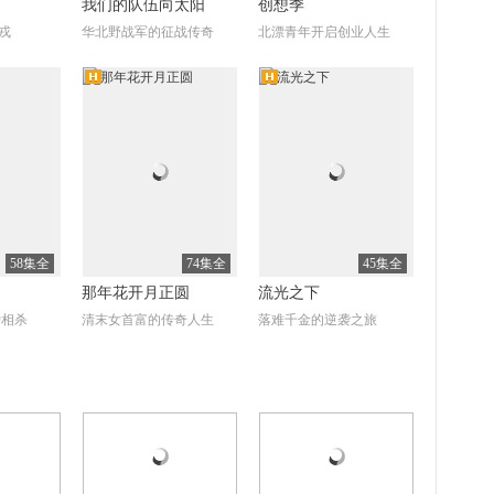
我们的队伍向太阳
创想季
戎
华北野战军的征战传奇
北漂青年开启创业人生
清
高清
全18集
全27集
全62集
西口情
情定养老院
爱
王鸥陈龙悲欢离合走西口
富二代养老院成长记
58集全
74集全
45集全
那年花开月正圆
流光之下
爱相杀
清末女首富的传奇人生
落难千金的逆袭之旅
清
高清