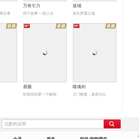
万有引力
迷城
再出拳
四个故事 一段人生
迷失梦魇之城
颜
噬魂剑
昼颜
噬魂剑
给曾经的爱一个解脱
灭门惨案，真相大白
饼侠
卖艺春秋