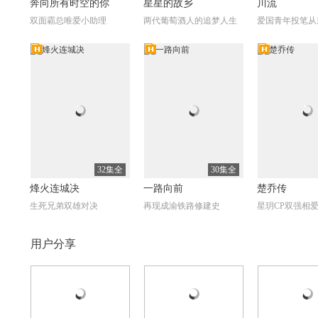
奔向所有时空的你
星星的故乡
川流
双面霸总唯爱小助理
两代葡萄酒人的追梦人生
爱国青年投笔从
高清
高清
高
全56集
全6集
一言九鼎
十磅英国佬第二季（Te
我的双面夫君
n Pound Poms Season
聂小青助张云生寻亲护鼎
凯特特里安妮澳洲追梦
傲骨女孩逆命寻
2）
32集全
30集全
烽火连城决
一路向前
楚乔传
生死兄弟双雄对决
再现成渝铁路修建史
星玥CP双强相
自制
自制
自制
高
用户分享