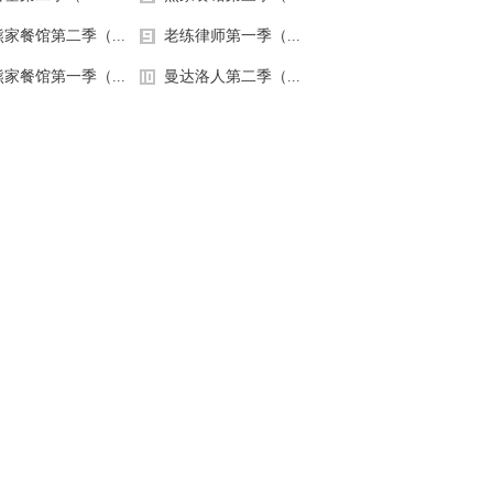
.1万
8960
开朗大男孩！
惊为天人
熊家餐馆第二季（...
老练律师第一季（...
熊家餐馆第一季（...
曼达洛人第二季（...
780
4599
子晴天已上线
你刚刚是不是在找我？