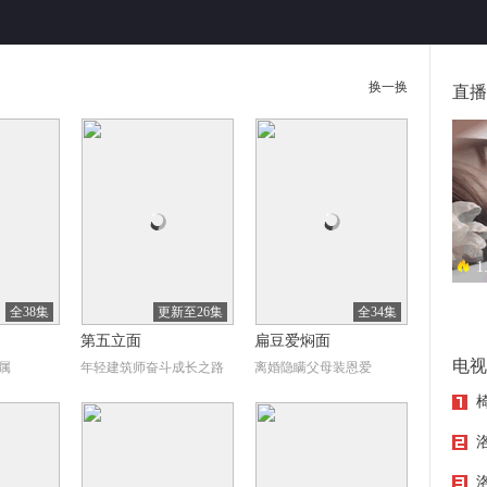
换一换
直播
1
异地
全38集
更新至26集
全34集
第五立面
扁豆爱焖面
电视
属
年轻建筑师奋斗成长之路
离婚隐瞒父母装恩爱
洛
洛