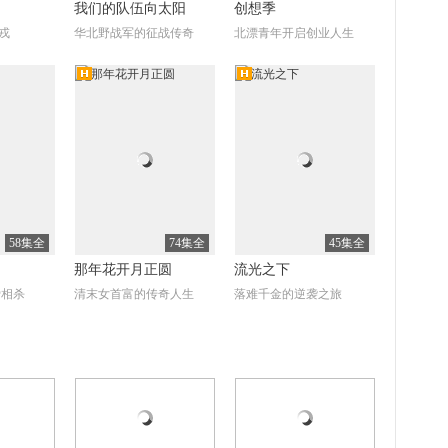
我们的队伍向太阳
创想季
戎
华北野战军的征战传奇
北漂青年开启创业人生
清
高清
全34集
全62集
全24集
情定养老院
日久见君心
朱丽叶
富二代养老院成长记
富商养女错嫁疯癫大少爷
58集全
74集全
45集全
那年花开月正圆
流光之下
爱相杀
清末女首富的传奇人生
落难千金的逆袭之旅
清
高清