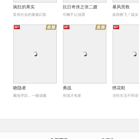
疯狂的果实
抗日奇侠之张二嫂
暴风营救
富裕社会的旖旎幻影
巾帼不让须眉
血肉横飞！猛女
勇战
绣花鞋
昼
吻隐者
勇战
绣花鞋
藏地寻踪，一吻成瘾
有国才有家
当性生活不和谐
2
天朝国库之谜
南京！南京！
煎