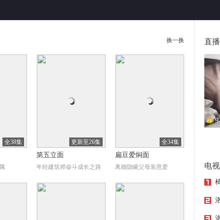
换一换
直播
9
异地
全38集
更新至26集
全34集
第五立面
扁豆爱焖面
电视
属
年轻建筑师奋斗成长之路
离婚隐瞒父母装恩爱
洛
洛