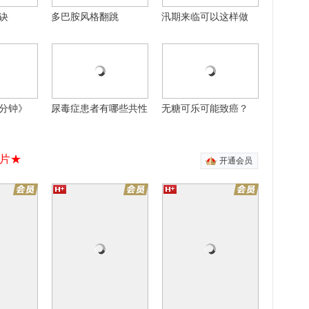
诀
多巴胺风格翻跳
汛期来临可以这样做
12集全
30集全
30集全
甜
风雨上海滩
男人的战争
愈爱情
靳东张歆艺情定上海滩
于和伟应采儿情定商海
自制
自制
分钟》
尿毒症患者有哪些共性
无糖可乐可能致癌？
片★
开通会员
有引力
迷城
方
专门培训超人的学校
顶级杀手变功夫厨神
20集全
16集全
16集全
季
奈何BOSS要娶我2
我的宠物少将军
白月光
木已成洲甜蜜回归
我的将军男友是“萌喵”
废材末日逃生
黑洞洗衣机吞噬一切