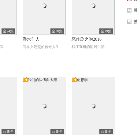
1
阳光
全24集
全30集
全39集
香水佳人
恶作剧之吻2016
踪
商界女翘楚的传奇人生
和江直树的同居生活
5
辣妹
清
高清
全30集
全56集
全6集
道
一言九鼎
十磅英国佬第二季（Te
n Pound Poms Season
媒体梦想
聂小青助张云生寻亲护鼎
凯特特里安妮澳洲追梦
2）
33集全
33集全
38集全