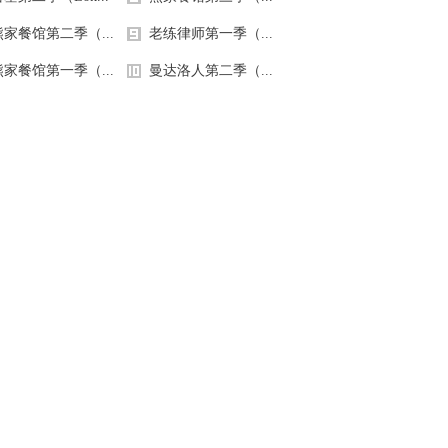
.5万
1.0万
开朗大男孩！
惊为天人
熊家餐馆第二季（...
老练律师第一季（...
熊家餐馆第一季（...
曼达洛人第二季（...
148
91
子晴天已上线
你刚刚是不是在找我？