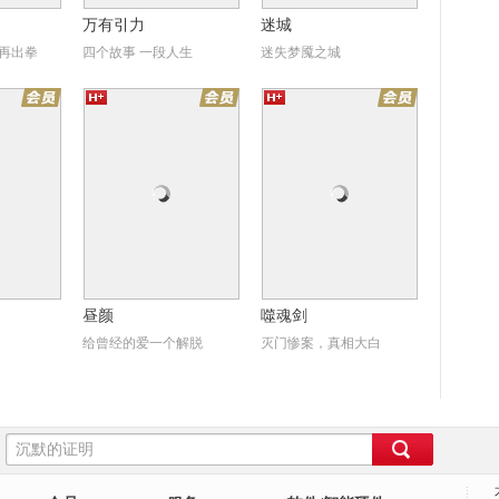
万有引力
迷城
再出拳
四个故事 一段人生
迷失梦魇之城
颜
噬魂剑
昼颜
噬魂剑
给曾经的爱一个解脱
灭门惨案，真相大白
饼侠
卖艺春秋