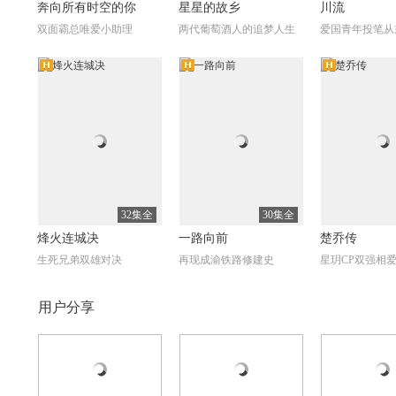
奔向所有时空的你
星星的故乡
川流
双面霸总唯爱小助理
两代葡萄酒人的追梦人生
爱国青年投笔从
高清
高清
高
全27集
全18集
西口情
我的双面夫君
历史永远铭记
王鸥陈龙悲欢离合走西口
傲骨女孩逆命寻爱
延安版罗密欧与
32集全
30集全
烽火连城决
一路向前
楚乔传
生死兄弟双雄对决
再现成渝铁路修建史
星玥CP双强相
自制
自制
自制
高
用户分享