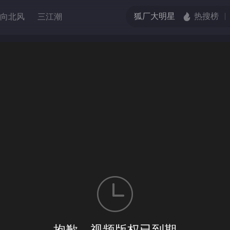
向北风
三江潮
调解
选择
第一季
抱歉，视频版权已到期