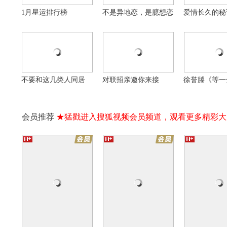
1月星运排行榜
不是异地恋，是臆想恋
爱情长久的秘
16集全
16集全
为你逆光而来
夜城赋
青梅酸酸你微
千金&保镖极限拉扯
百变花魁追爱女世子
天降变竹马的治
自制
自制
自制
不要和这几类人同居
对联招亲邀你来接
徐誉滕《等一
会员推荐
★猛戳进入搜狐视频会员频道，观看更多精彩大
实
抗日奇侠之张二嫂
暴风营救
万
长期抽烟体检很重要
搞笑配音《怯撇条》
走进新疆好地
16集全
20集全
他在逆光中告白
法医秦明第一季
无心法师第一
硬币牵起美妙爱情
为死者言 为生者权
无牙CP永远的
大家憋笑憋得好辛苦
20年前的盛世美颜
大怪兽加美拉