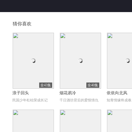
猜你喜欢
全43集
全40集
浪子回头
烟花易冷
依依向北风
民国少年杜枯荣成长记
千日酒坊背后的爱恨情仇
知青情缘终成眷