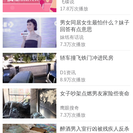
飞碟说
17.8万次播放
男女同居女生最怕什么？妹子
回答有点意思
妹纸有话说
7.3万次播放
轿车撞飞铁门冲进民房
D1资讯
8.9万次播放
女子吵架点燃男友家险些丧命
鹰眼搜奇
7.3万次播放
醉酒男入室行凶被残疾人反杀