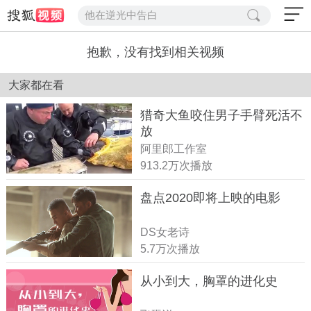
他在逆光中告白
抱歉，没有找到相关视频
大家都在看
猎奇大鱼咬住男子手臂死活不
放
阿里郎工作室
913.2万次播放
盘点2020即将上映的电影
DS女老诗
5.7万次播放
从小到大，胸罩的进化史