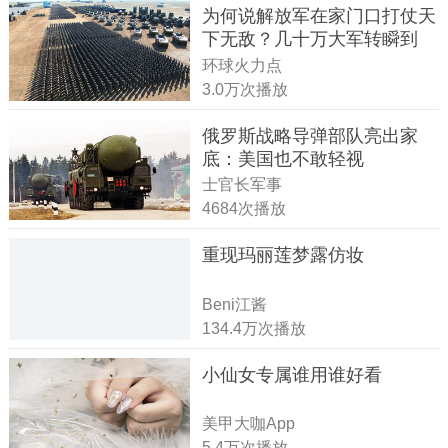
为何说解放军在家门口打仗天
下无敌？几十万大军转瞬到
达！
环球火力点
3.0万次播放
俄罗斯战略导弹部队亮出家
底：美国也不敢轻视
士官长军事
4684次播放
重现玛丽莲梦露仿妆
Beni江酱
134.4万次播放
小仙女专属谁用谁好看
美甲大咖App
5.4万次播放