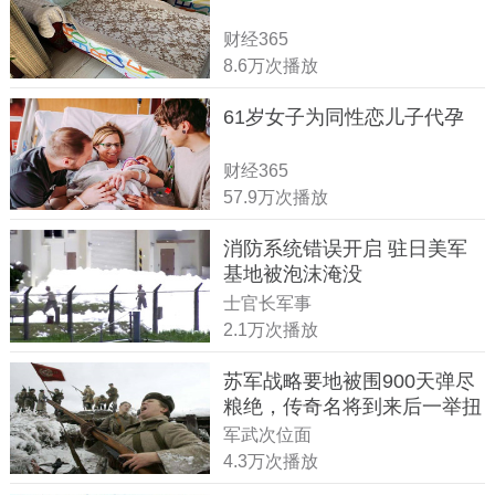
财经365
8.6万次播放
61岁女子为同性恋儿子代孕
财经365
57.9万次播放
消防系统错误开启 驻日美军
基地被泡沫淹没
士官长军事
2.1万次播放
苏军战略要地被围900天弹尽
粮绝，传奇名将到来后一举扭
转战局
军武次位面
4.3万次播放