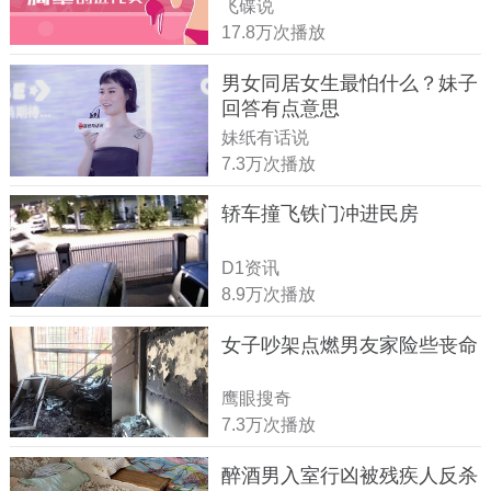
飞碟说
17.8万次播放
男女同居女生最怕什么？妹子
回答有点意思
妹纸有话说
7.3万次播放
轿车撞飞铁门冲进民房
D1资讯
8.9万次播放
女子吵架点燃男友家险些丧命
鹰眼搜奇
7.3万次播放
醉酒男入室行凶被残疾人反杀