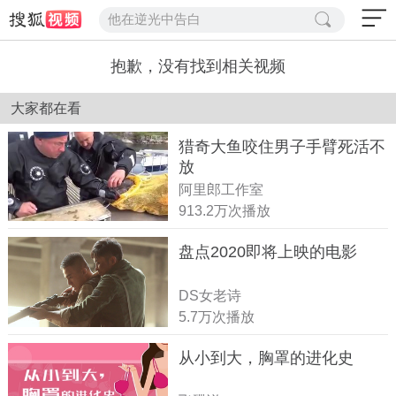
他在逆光中告白
抱歉，没有找到相关视频
大家都在看
猎奇大鱼咬住男子手臂死活不
放
阿里郎工作室
913.2万次播放
盘点2020即将上映的电影
DS女老诗
5.7万次播放
从小到大，胸罩的进化史