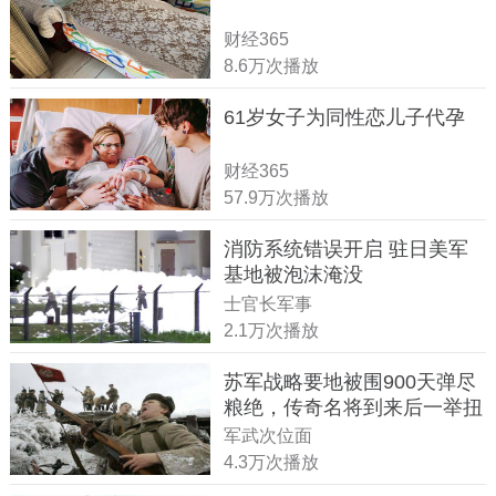
财经365
8.6万次播放
61岁女子为同性恋儿子代孕
财经365
57.9万次播放
消防系统错误开启 驻日美军
基地被泡沫淹没
士官长军事
2.1万次播放
苏军战略要地被围900天弹尽
粮绝，传奇名将到来后一举扭
转战局
军武次位面
4.3万次播放