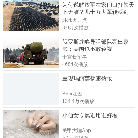
为何说解放军在家门口打仗天
下无敌？几十万大军转瞬到
达！
环球火力点
3.0万次播放
俄罗斯战略导弹部队亮出家
底：美国也不敢轻视
士官长军事
4684次播放
重现玛丽莲梦露仿妆
Beni江酱
134.4万次播放
小仙女专属谁用谁好看
美甲大咖App
5.4万次播放