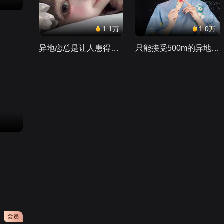
1.1万
1.0万
异地恋总是让人患得患失。。。
只能接受500m的异地恋，电动车没电了......