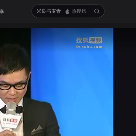
季
亮度
标准
饱和度
100
循环播放
对比度
100
跳过片头片尾