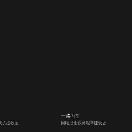
一路向前
戎抗战救国
回顾成渝铁路艰辛建设史