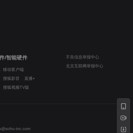
奇迹梦之队
小山羊威尔逆袭铸奇迹
件/智能硬件
不良信息举报中心
北京互联网举报中心
移动客户端
搜狐影音
直播+
搜狐视频TV版
u@sohu-inc.com