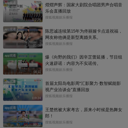
app观看
熠熠声辉：国家大剧院合唱团男声合唱音
乐会直播回放
搜狐视频娱乐播报
113:56
app观看
陈思诚连续第15年为佟丽娅卡点送祝福，
网友称他俩是新型离婚关系。
搜狐视频娱乐播报
00:09
app观看
爆《向野的我们》因辛芷蕾延播，节目组
火速辟谣：内容为不实谣传。
搜狐视频娱乐播报
00:11
app观看
首届太阳岛电影周“汇影聚力·数智赋能影
视产业洽谈会”直播回放
搜狐视频娱乐播报
119:24
app观看
王楚然被大家考古，原来小时候是热舞女
郎！
搜狐视频娱乐播报
00:22