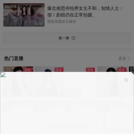
app观看
爆念相思停拍男女主不和，知情人士：
假！剧组仍在正常拍摄。
搜狐视频娱乐播报
00:32
换一换
热门直播
更多
app观看
app观看
app观看
app观看
a
安徽貂蝉前来报
是百灵鸟还是学
滴滴，有点才艺
志玲姐姐温柔哄
这
到！
猪叫啊~
噢~
睡中~
况
意见反馈
|
PC版
|
APP专区