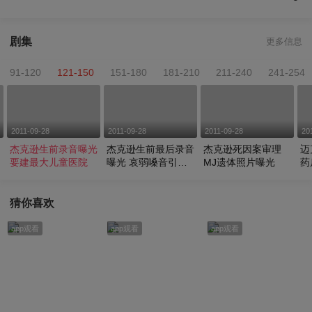
剧集
更多信息
91-120
121-150
151-180
181-210
211-240
241-254
2011-09-28
2011-09-28
2011-09-28
20
杰克逊生前录音曝光
杰克逊生前最后录音
杰克逊死因案审理
迈
要建最大儿童医院
曝光 哀弱嗓音引网
MJ遗体照片曝光
药
友震惊
字
猜你喜欢
app观看
app观看
app观看