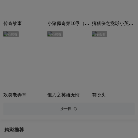
传奇故事
小猪佩奇第10季（Peppa Pig Season 10）（中文版） 有声音频
猪猪侠之竞球小英雄合集
app观看
app观看
app观看
欢笑老弄堂
锻刀之英雄无悔
有盼头
换一换
精彩推荐