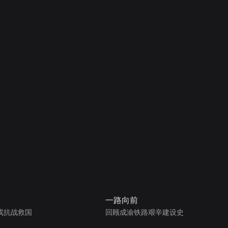
一路向前
戎抗战救国
回顾成渝铁路艰辛建设史