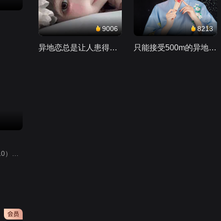
9006
8213
异地恋总是让人患得患失。。。
只能接受500m的异地恋，电动车没电了......
小猪佩奇第10季（Peppa Pig Season 10）（中文版）