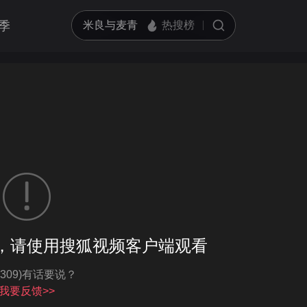
季
市场有观众缘
客户端播放
，请使用搜狐视频客户端观看
亮度
标准
-309)有话要说？
饱和度
100
循环播放
我要反馈>>
对比度
100
跳过片头片尾