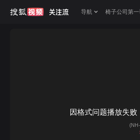
导航
椅子公司第一
韩星权相佑开微博秀中文 半天粉丝过万 有
因格式问题播放失败
(NH