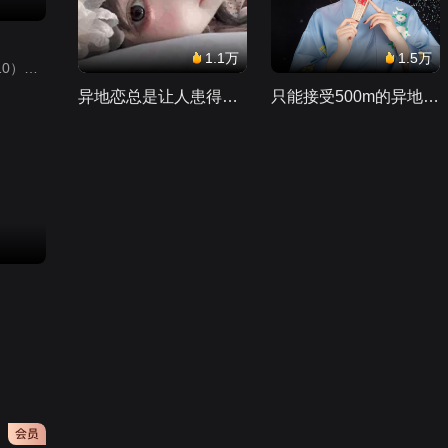
1.1万
1.5万
小猪佩奇第10季（Peppa Pig Season 10）（中文版） 有声音频
异地恋总是让人患得患失。。。
只能接受500m的异地恋，电动车没电了......