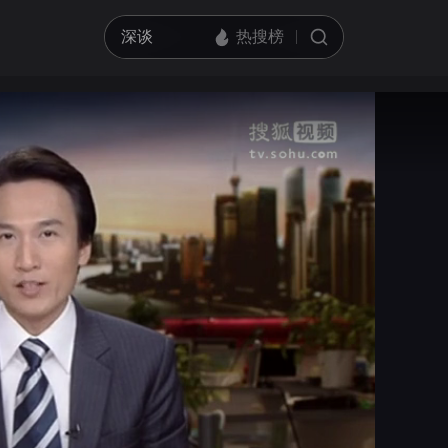
亮度
标准
饱和度
100
循环播放
对比度
100
跳过片头片尾