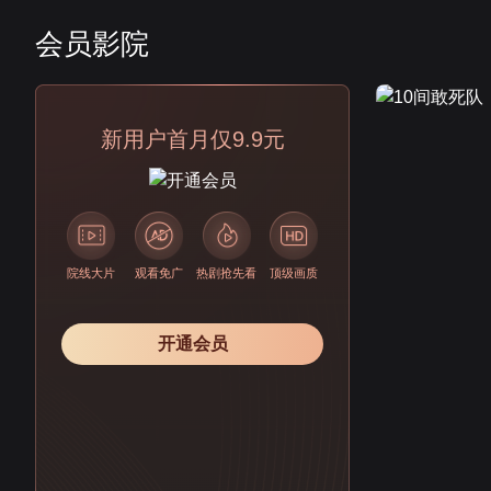
会员影院
会员
新用户首月仅9.9元
院线大片
观看免广
热剧抢先看
顶级画质
开通会员