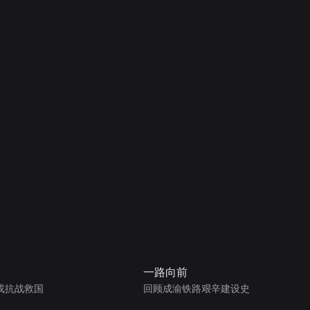
一路向前
戎抗战救国
回顾成渝铁路艰辛建设史