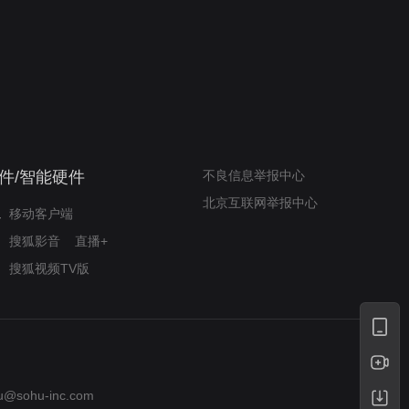
新狂蟒之灾
自嘲式幽默解构经典
件/智能硬件
不良信息举报中心
北京互联网举报中心
移动客户端
搜狐影音
直播+
搜狐视频TV版
u@sohu-inc.com