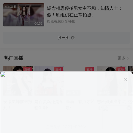
app观看
爆念相思停拍男女主不和，知情人士：
假！剧组仍在正常拍摄。
搜狐视频娱乐播报
00:32
换一换
热门直播
更多
app观看
app观看
app观看
app观看
a
安徽貂蝉前来报
是百灵鸟还是学
滴滴，有点才艺
志玲姐姐温柔哄
这
到！
猪叫啊~
噢~
睡中~
况
意见反馈
|
PC版
|
APP专区