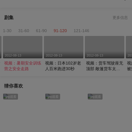
剧集
更多信息
1-30
31-60
61-90
91-120
121-146
2012-08-13
2012-08-13
2012-08-13
20
片
视频：暑期安全训练
视频：日本102岁老
视频：货车驾驶座无
视
卫
营之安全走路
人百米跑进30秒
顶部 敞篷货车太吓
被
人
正
猜你喜欢
app观看
app观看
app观看