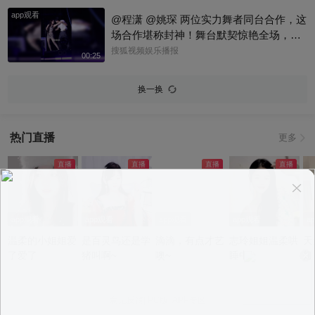
app观看
@程潇 @姚琛 两位实力舞者同台合作，这
场合作堪称封神！舞台默契惊艳全场，妥
妥的神仙联动！@明星狐 @KPOP狐 @小
搜狐视频娱乐播报
00:25
丰本丰 #程潇 #姚琛
换一换
热门直播
更多
app观看
app观看
app观看
app观看
a
温柔的小姐姐爱
是百灵鸟还是学
滴滴，有点才艺
志玲姐姐温柔哄
天
了爱了
猪叫啊~
噢~
睡中~
短
不
意见反馈
|
PC版
|
APP专区