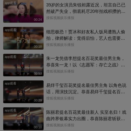
app观看
39岁的女演员朱锐袒露近况，坦言自己已
然破产失业，彻底耗尽20年拍戏积攒的全
部积蓄，日常生计只能依靠年迈母亲接
搜狐视频娱乐播报
00:24
济。镜头前的她情绪低落、眼眶泛红，向
app观看
母亲索要2000元生活费度日。
细思极恐！贾冰和好友私人饭局遭熟人偷
拍，律师解读：觉得后怕，艺人也需要私
人空间
搜狐视频娱乐播报
00:18
app观看
朱一龙凭借李想提名百花奖最佳男主角，
恭喜朱一龙！以《志愿军：存亡之战》李
想一角入围百花奖最佳男主，把志愿军战
搜狐视频娱乐播报
00:53
士的家国大义与细腻柔情演绎得淋漓尽
app观看
致，实力收获认可#百花奖 #朱一龙
易烊千玺百花奖提名最佳男主角 以角色说
话，用演技沉淀。恭喜易烊千玺提名百花
奖最佳男主角，每一次荧幕演绎都看得见
搜狐视频娱乐播报
00:29
成长与力量。#百花奖 #易烊千玺
app观看
陈丽君提名百花奖最佳新人 实至名归！戏
曲跨界银幕实力出圈，恭喜陈丽君斩获百
花奖最佳新人提名～#陈丽君 #百花奖
搜狐视频娱乐播报
00:10