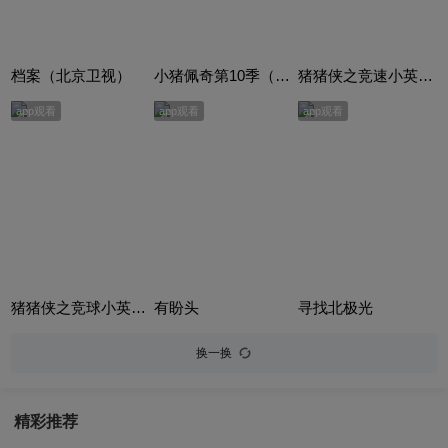
档案（北京卫视）
小猪佩奇第10季（Peppa Pig Season 10）（中文版） 有声音频
猪猪侠之竞速小英雄合集
app观看
app观看
app观看
猪猪侠之竞球小英雄合集
有盼头
寻找北极光
换一换
精彩推荐