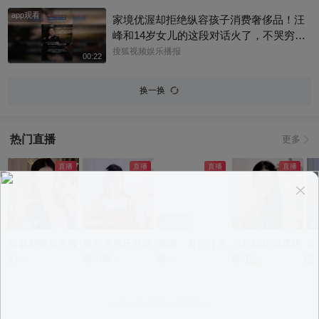
天生自带镜头氛围感～#艾米
app观看
家境优渥却拒绝纵容孩子消费奢侈品！汪
峰和14岁女儿的这段对话火了，不哭穷不
宠溺，把消费边界讲得明明白白，育儿观
搜狐视频娱乐播报
00:22
引人深思
换一换
热门直播
更多
app观看
app观看
app观看
app观看
a
安徽貂蝉前来报
是百灵鸟还是学
滴滴，有点才艺
志玲姐姐温柔哄
温
到！
猪叫啊~
噢~
睡中~
意见反馈
|
PC版
|
APP专区