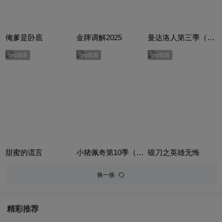
俺爹是卧底
金牌调解2025
曼达洛人第三季（The Mandalorian Season 3）
app观看
app观看
app观看
甜蜜的谎言
小猪佩奇第10季（Peppa Pig Season 10）（中文版）
锻刀之英雄无悔
换一换
精彩推荐